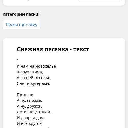
Категории песни:
Песни про зиму
Снежная песенка - текст
1

К нам на новоселье

Жалует зима,

А за ней веселье,

Снег и кутерьма.

Припев:

А ну, снежок,

А ну, дружок,

Лети, не уставай.

И двор, и дом,

И все кругом
