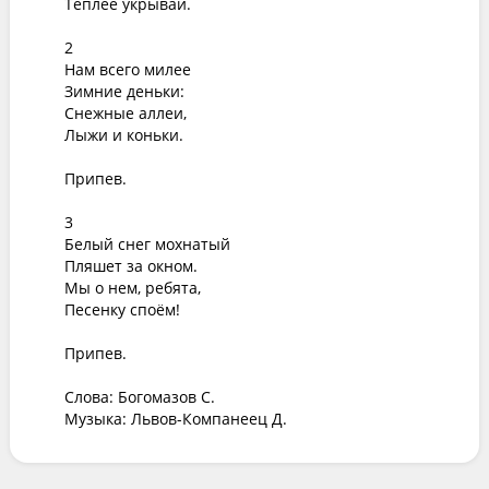
Теплее укрывай.

2

Нам всего милее

Зимние деньки:

Снежные аллеи,

Лыжи и коньки.

Припев.

3

Белый снег мохнатый

Пляшет за окном.

Мы о нем, ребята,

Песенку споём!

Припев.

Слова: Богомазов С.

Музыка: Львов-Компанеец Д.