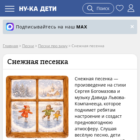
Поиск
Подписывайтесь на наш
MAX
Главная
>
Песни
>
Песни про зиму
>
Снежная песенка
Снежная песенка
Снежная песенка —
произведение на стихи
Сергея Богомазова и
музыку Давида Львова-
Компанееца, которое
поднимет ребятам
настроение и создаст
предновогоднюю
атмосферу. Слушая
весёлую песню, дети