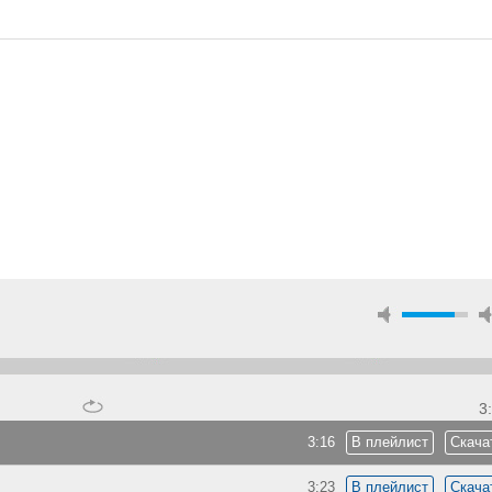
3
3:16
В плейлист
Скача
3:23
В плейлист
Скача