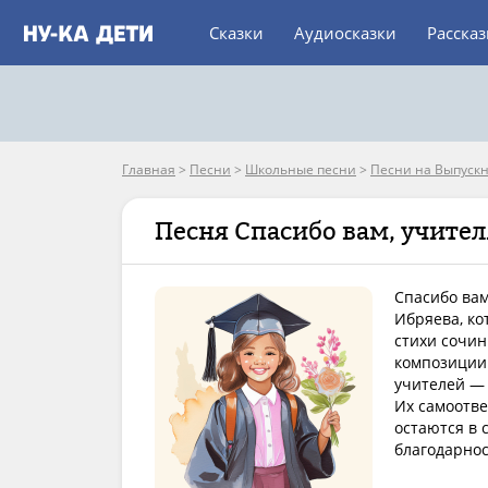
Сказки
Аудиосказки
Расска
Главная
>
Песни
>
Школьные песни
>
Песни на Выпуск
Песня Спасибо вам, учител
Спасибо вам
Ибряева, ко
стихи сочин
композиции
учителей — 
Их самоотве
остаются в 
благодарнос