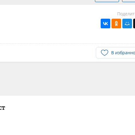
Поделит
В избранн
ст