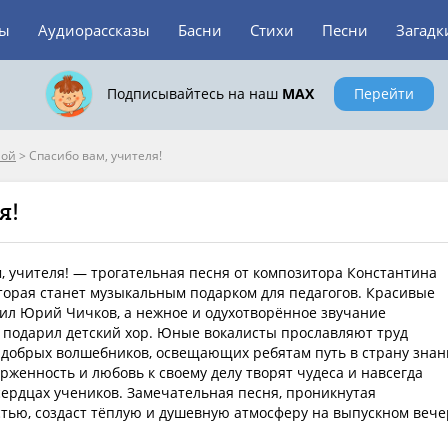
зы
Аудиорассказы
Басни
Стихи
Песни
Загадк
Подписывайтесь на наш
MAX
Перейти
ной
>
Спасибо вам, учителя!
я!
, учителя! — трогательная песня от композитора Константина
торая станет музыкальным подарком для педагогов. Красивые
ил Юрий Чичков, а нежное и одухотворённое звучание
 подарил детский хор. Юные вокалисты прославляют труд
добрых волшебников, освещающих ребятам путь в страну знан
рженность и любовь к своему делу творят чудеса и навсегда
сердцах учеников. Замечательная песня, проникнутая
тью, создаст тёплую и душевную атмосферу на выпускном вече