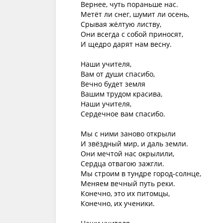
Вернее, чуть пораньше нас.

Метёт ли снег, шумит ли осень,

Срывая жёлтую листву,

Они всегда с собой приносят,

И щедро дарят нам весну.

Наши учителя,

Вам от души спасибо,

Вечно будет земля

Вашим трудом красива,

Наши учителя,

Сердечное вам спасибо.

Мы с ними заново открыли

И звёздный мир, и даль земли.

Они мечтой нас окрылили,

Сердца отвагою зажгли.

Мы строим в тундре город-солнце,

Меняем вечный путь реки.

Конечно, это их питомцы,

Конечно, их ученики.
