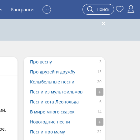
...
и
Раскраски
Поиск
Про весну
Про друзей и дружбу
Колыбельные песни
Песни из мультфильмов
Песни кота Леопольда
ий.
В мире много сказок
Новогодние песни
ре.
Песни про маму