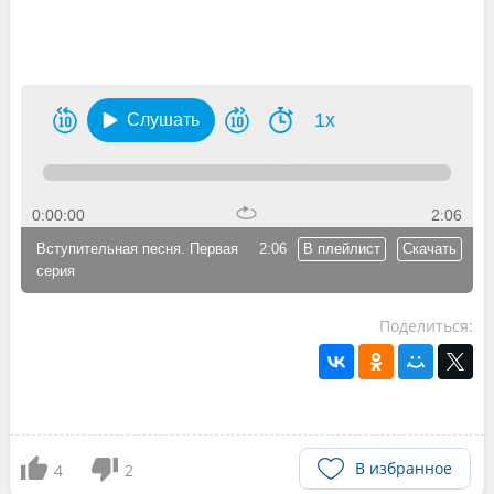
1x
Слушать
0:00:00
2:06
Вступительная песня. Первая
2:06
В плейлист
Скачать
серия
Поделиться:
В избранное
4
2