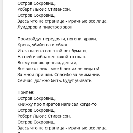
Остров Сокровищ,

Роберт Льюис Стивенсон.

Остров Сокровищ,

Здесь что не страница - мрачные все лица,

Луидоров и пиастров звон!

Произойдут передряги, погони, драки,

Кровь, убийства и обман

Из-за клочка вот этой вот бумаги,

На ней изображен какой то план.

Всему виною деньги, деньги,

Всё зло от них - мне б век их не видать!

За мной пришли. Спасибо за внимание,

Сейчас, должно быть, будут убивать.

Припев:

Остров Сокровищ,

Книжку про пиратов написал когда-то

Остров Сокровищ,

Роберт Льюис Стивенсон.

Остров Сокровищ,

Здесь что не страница - мрачные все лица,
