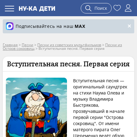
Поиск
Подписывайтесь на наш
MAX
Главная
>
Песни
>
Песни из советских мультфильмов
>
Песни из
Остров сокровищ
>
Вступительная песня. Первая серия
Вступительная песня. Первая серия
Вступительная песня —
оригинальный саундтрек
на стихи Наума Олева и
музыку Владимира
Быстрякова,
прозвучавший в начале
первой серии "Острова
сокровищ". От имени
матёрого пирата Олег
Шеременко ведёт обзор