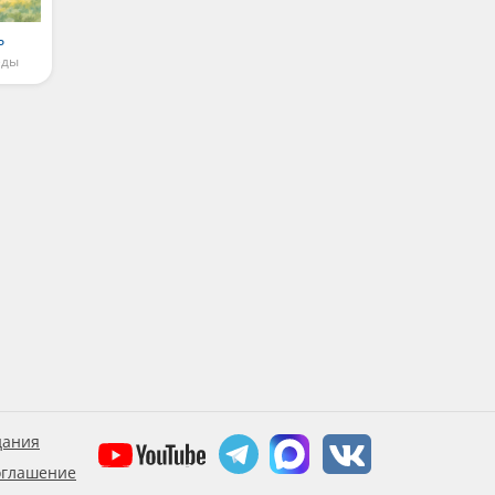
ь
еды
дания
оглашение