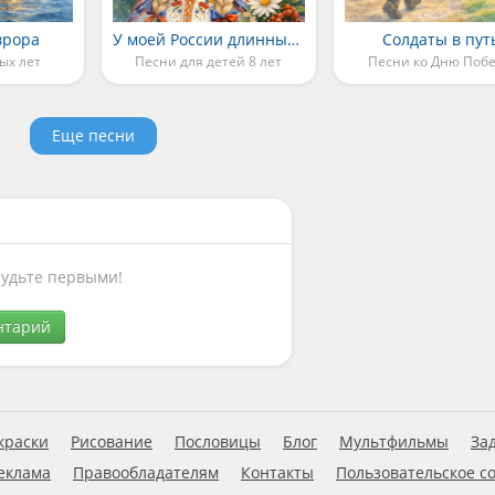
врора
У моей России длинные косички
Солдаты в пут
ых лет
Песни для детей 8 лет
Песни ко Дню Поб
Еще песни
Будьте первыми!
нтарий
краски
Рисование
Пословицы
Блог
Мультфильмы
За
еклама
Правообладателям
Контакты
Пользовательское с