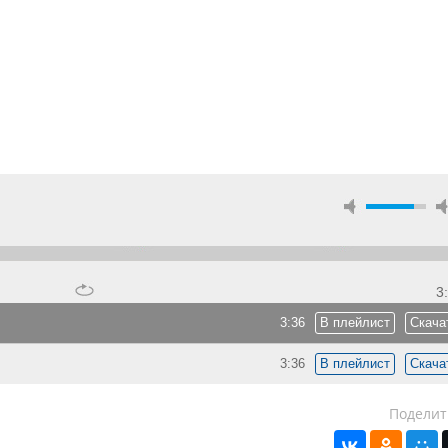
3
3:36
В плейлист
Скача
3:36
В плейлист
Скача
Поделит