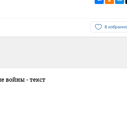
В избранн
ше войны - текст