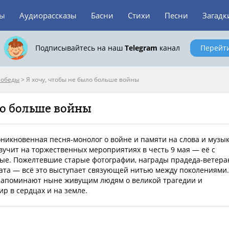
зы
Аудиорассказы
Басни
Стихи
Песни
Загадк
Подписывайтесь на наш
Telegram
канал
Перейт
Победы
>
Я хочу, чтобы не было больше войны
ло больше войны
никновенная песня-монолог о войне и памяти на слова и музы
вучит на торжественных мероприятиях в честь 9 мая — её с
ые. Пожелтевшие старые фотографии, награды прадеда-ветера
дата — всё это выступает связующей нитью между поколениями.
напоминают ныне живущим людям о великой трагедии и
р в сердцах и на земле.