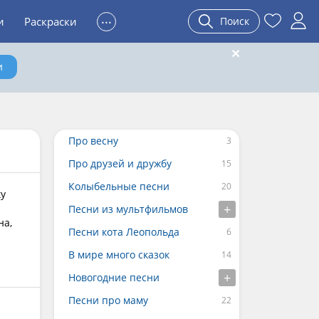
...
и
Раскраски
Поиск
и
Про весну
Про друзей и дружбу
Колыбельные песни
ку
Песни из мультфильмов
на,
Песни кота Леопольда
В мире много сказок
Новогодние песни
Песни про маму