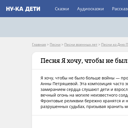
Сказки
Аудиосказки
Расска
Главная
>
Песни
>
Песни военных лет
>
Песни ко Дню 
Песня Я хочу, чтобы не бы
Я хочу, чтобы не было больше войны — про
Анны Петряшевой. Эта композиция часто з
замиранием сердца слушают дети и взросл
вечный огонь на могиле неизвестного сол
Фронтовые реликвии бережно хранятся и 
разрушенных судьбах, призывая хранить ми