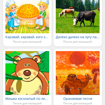
Каравай, каравай, кого хочешь, выбирай
Далеко далеко на лугу пасутся Ко
Песни для малышей
Песни для малышей
Мишка косолапый по лесу идет
Оранжевая песня
Песни для малышей
Песни для малышей