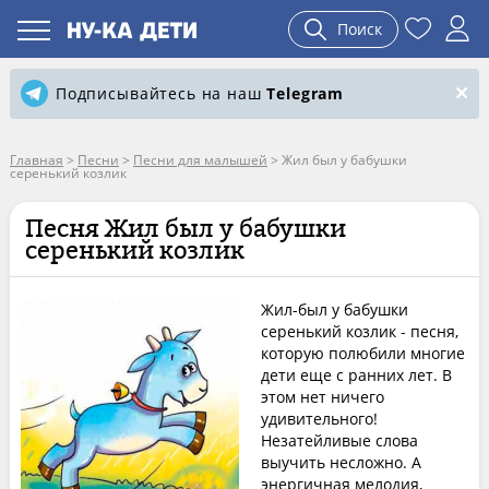
Поиск
Подписывайтесь на наш
Telegram
Главная
>
Песни
>
Песни для малышей
>
Жил был у бабушки
серенький козлик
Песня Жил был у бабушки
серенький козлик
Жил-был у бабушки
серенький козлик - песня,
которую полюбили многие
дети еще с ранних лет. В
этом нет ничего
удивительного!
Незатейливые слова
выучить несложно. А
энергичная мелодия,