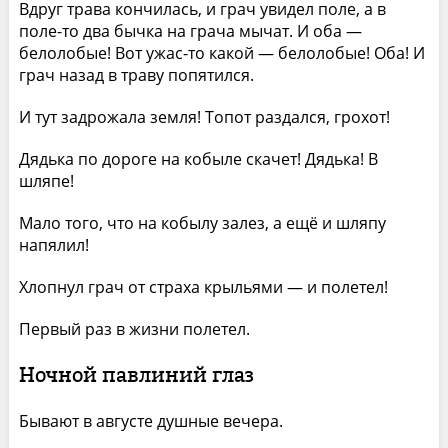
Вдруг трава кончилась, и грач увидел поле, а в
поле-то два бычка на грача мычат. И оба —
белолобые! Вот ужас-то какой — белолобые! Оба! И
грач назад в траву попятился.
И тут задрожала земля! Топот раздался, грохот!
Дядька по дороге на кобыле скачет! Дядька! В
шляпе!
Мало того, что на кобылу залез, а ещё и шляпу
напялил!
Хлопнул грач от страха крыльями — и полетел!
Первый раз в жизни полетел.
Ночной павлиний глаз
Бывают в августе душные вечера.