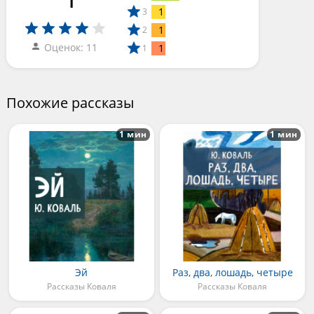
1
3
1
2
Оценок: 11
1
1
Похожие рассказы
1 мин
1 мин
Эй
Раз, два, лошадь, четыре
Рассказы Коваля
Рассказы Коваля