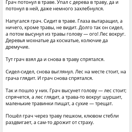
Грач потонул в траве. Упал с дерева в траву, да и
потонул в ней, даже немного захлебнулся.
Напугался грач. Сидит в траве. Глаза вытаращил, а
ничего, кроме травы, не видит. Долго так он сидел,
а потом высунул из травы голову — ого! Лес вокруг.
Деревья мохнатые да косматые, колючие да
дремучие.
Тут грач взял да и снова в траву спрятался.
Сидел-сидел, снова выглянул. Лес на месте стоит, на
грача глядит. И грач снова спрятался.
Так и пошло у них. Грач высунет голову — лес стоит;
спрячется, а лес глядит, а трава-то вокруг шуршит,
маленькие травинки пищат, а сухие — трещат.
Пошёл грач через траву пешком, клювом стебли
раздвигает, а сам-то дрожит от страху.