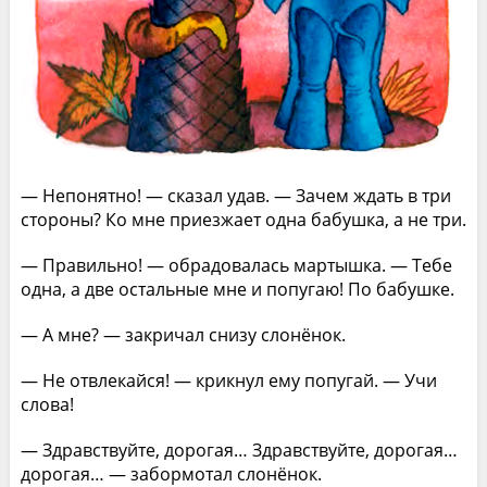
— Непонятно! — сказал удав. — Зачем ждать в три
стороны? Ко мне приезжает одна бабушка, а не три.
— Правильно! — обрадовалась мартышка. — Тебе
одна, а две остальные мне и попугаю! По бабушке.
— А мне? — закричал снизу слонёнок.
— Не отвлекайся! — крикнул ему попугай. — Учи
слова!
— Здравствуйте, дорогая… Здравствуйте, дорогая…
дорогая… — забормотал слонёнок.