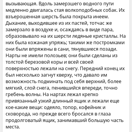
вызывающая. Вдоль замерзшего водного пути
медленно двигалась стая волкоподобных собак. Их
взъерошенная шерсть была покрыта инеем.
Дыхание, выходившее из их пастей, тотчас же
замерзало в воздухе и, осаждаясь в виде пара,
образовывало на их шерсти ледяные кристаллы. На
них была кожаная упряжь; такими же постромками
они были впряжены в сани, тянувшиеся позади.
Нарты не имели полозьев; они были сделаны из
толстой березовой коры и всей своей
поверхностью лежали на снегу. Передний конец их
был несколько загнут кверху, что давало им
возможность подминать под себя верхний, более
мягкий, слой снега, пенившийся впереди, точно
гребень волны. На нартах лежал крепко
привязанный узкий длинный ящик и лежали еще
кое-какие вещи: одеяло, топор, кофейник и
сковорода, но прежде всего бросался в глаза
продолговатый ящик, занимавший большую часть
места.