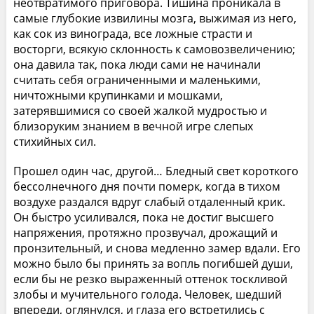
неотвратимого приговора. Тишина проникала в
самые глубокие извилины мозга, выжимая из него,
как сок из винограда, все ложные страсти и
восторги, всякую склонность к самовозвеличению;
она давила так, пока люди сами не начинали
считать себя ограниченными и маленькими,
ничтожными крупинками и мошками,
затерявшимися со своей жалкой мудростью и
близоруким знанием в вечной игре слепых
стихийных сил.
Прошел один час, другой… Бледный свет короткого
бессолнечного дня почти померк, когда в тихом
воздухе раздался вдруг слабый отдаленный крик.
Он быстро усиливался, пока не достиг высшего
напряжения, протяжно прозвучал, дрожащий и
пронзительный, и снова медленно замер вдали. Его
можно было бы принять за вопль погибшей души,
если бы не резко выраженный оттенок тоскливой
злобы и мучительного голода. Человек, шедший
впереди, оглянулся, и глаза его встретились с