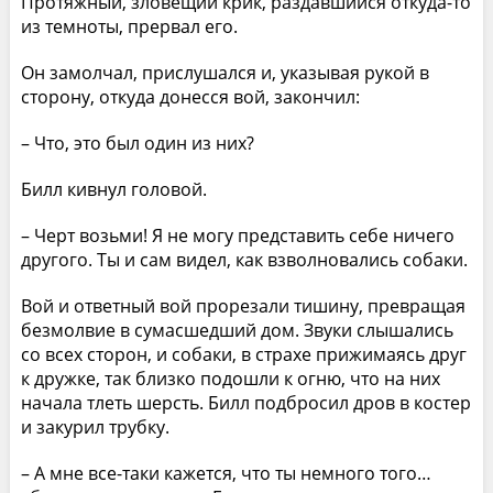
Протяжный, зловещий крик, раздавшийся откуда-то
из темноты, прервал его.
Он замолчал, прислушался и, указывая рукой в
сторону, откуда донесся вой, закончил:
– Что, это был один из них?
Билл кивнул головой.
– Черт возьми! Я не могу представить себе ничего
другого. Ты и сам видел, как взволновались собаки.
Вой и ответный вой прорезали тишину, превращая
безмолвие в сумасшедший дом. Звуки слышались
со всех сторон, и собаки, в страхе прижимаясь друг
к дружке, так близко подошли к огню, что на них
начала тлеть шерсть. Билл подбросил дров в костер
и закурил трубку.
– А мне все-таки кажется, что ты немного того…