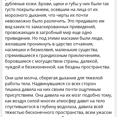
дубленые кожи. Брови, щеки и губы у них были так
густо покрыты инеем, осевшим на лица от их
морозного дыхания, что черты их почти
невозможно было различить. Это придавало им
вид каких-то замаскированных привидений,
провожающих в загробный мир еще одно
привидение. Но под этими масками были люди,
желавшие проникнуть в царство отчаяния,
насмешки и безмолвия, маленькие существа,
стремившиеся к грандиозным приключениям,
боровшиеся с могуществом страны, далекой,
чуждой и безжизненной, как бездны пространства.
Они шли молча, сберегая дыхание для тяжелой
работы тела. Надвинувшаяся со всех сторон
тишина давила на них своим почти ощутимым
присутствием. Она давила на их мозг подобно тому,
как воздух силой многих атмосфер давит на тело
спустившегося в глубину водолаза, давила всей
тяжестью бесконечного пространства, всем ужасом