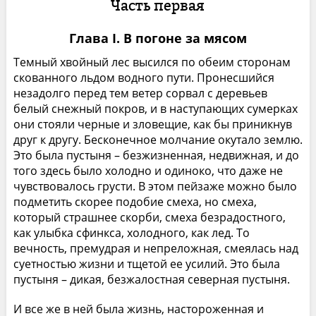
Часть первая
Глава I. В погоне за мясом
Темный хвойный лес высился по обеим сторонам
скованного льдом водного пути. Пронесшийся
незадолго перед тем ветер сорвал с деревьев
белый снежный покров, и в наступающих сумерках
они стояли черные и зловещие, как бы приникнув
друг к другу. Бесконечное молчание окутало землю.
Это была пустыня – безжизненная, недвижная, и до
того здесь было холодно и одиноко, что даже не
чувствовалось грусти. В этом пейзаже можно было
подметить скорее подобие смеха, но смеха,
который страшнее скорби, смеха безрадостного,
как улыбка сфинкса, холодного, как лед. То
вечность, премудрая и непреложная, смеялась над
суетностью жизни и тщетой ее усилий. Это была
пустыня – дикая, безжалостная северная пустыня.
И все же в ней была жизнь, настороженная и