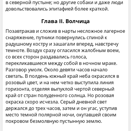
в северной пустыне; но другие собаки и даже люди
довольствовались эпитафией более краткой.
Глава II. Волчица
Позавтракав и сложив в нарты несложное лагерное
снаряжение, путники повернулись спиной к
радушному костру и зашагали вперед, навстречу
темноте. Воздух сразу огласился жалобным воем,
со всех сторон раздавались голоса,
перекликавшиеся между собой в ночном мраке.
Разговор умолк. Около девяти часов начало
светать. В полдень южный край неба окрасился в
розовый цвет, и на нем четко выступила линия
горизонта, отделяя выпуклой чертой северный
край от стран полуденного солнца. Но розовая
окраска скоро исчезла. Серый дневной свет
держался до трех часов, затем и он угас, уступив
место темной полярной ночи, окутавшей своим
покровом безмолвную пустынную землю.