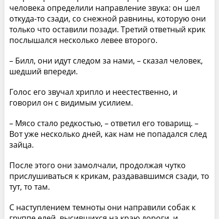
человека определили направление звука: он шел
откуда-то сзади, со снежной равнины, которую они
только что оставили позади. Третий ответный крик
послышался несколько левее второго.
– Билл, они идут следом за нами, – сказал человек,
шедший впереди.
Голос его звучал хрипло и неестественно, и
говорил он с видимым усилием.
– Мясо стало редкостью, – ответил его товарищ. –
Вот уже несколько дней, как нам не попадался след
зайца.
После этого они замолчали, продолжая чутко
прислушиваться к крикам, раздававшимся сзади, то
тут, то там.
С наступлением темноты они направили собак к
группе елей, высившихся на краю дороги, и