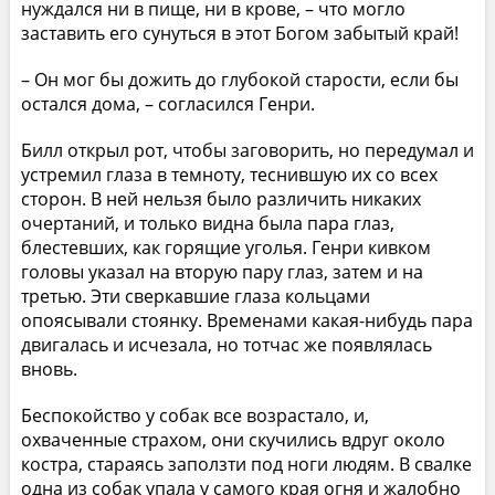
нуждался ни в пище, ни в крове, – что могло
заставить его сунуться в этот Богом забытый край!
– Он мог бы дожить до глубокой старости, если бы
остался дома, – согласился Генри.
Билл открыл рот, чтобы заговорить, но передумал и
устремил глаза в темноту, теснившую их со всех
сторон. В ней нельзя было различить никаких
очертаний, и только видна была пара глаз,
блестевших, как горящие уголья. Генри кивком
головы указал на вторую пару глаз, затем и на
третью. Эти сверкавшие глаза кольцами
опоясывали стоянку. Временами какая-нибудь пара
двигалась и исчезала, но тотчас же появлялась
вновь.
Беспокойство у собак все возрастало, и,
охваченные страхом, они скучились вдруг около
костра, стараясь заползти под ноги людям. В свалке
одна из собак упала у самого края огня и жалобно