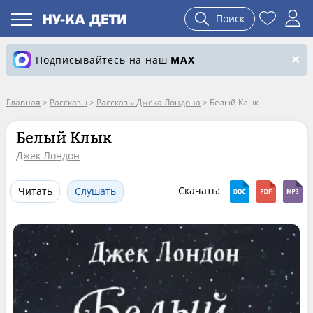
Поиск
Подписывайтесь на наш
MAX
Главная
>
Рассказы
>
Рассказы Джека Лондона
>
Белый Клык
Белый Клык
Джек Лондон
Скачать:
Читать
Слушать