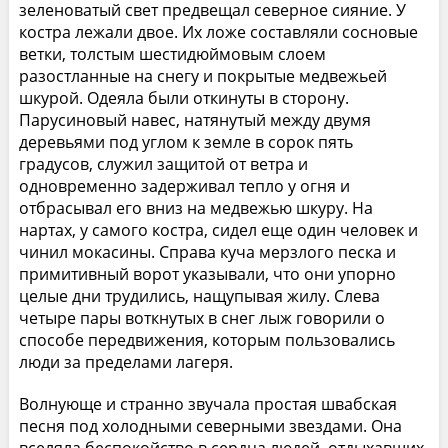
зеленоватый свет предвещал северное сияние. У
костра лежали двое. Их ложе составляли сосновые
ветки, толстым шестидюймовым слоем
разостланные на снегу и покрытые медвежьей
шкурой. Одеяла были откинуты в сторону.
Парусиновый навес, натянутый между двумя
деревьями под углом к земле в сорок пять
градусов, служил защитой от ветра и
одновременно задерживал тепло у огня и
отбрасывал его вниз на медвежью шкуру. На
нартах, у самого костра, сидел еще один человек и
чинил мокасины. Справа куча мерзлого песка и
примитивный ворот указывали, что они упорно
целые дни трудились, нащупывая жилу. Слева
четыре пары воткнутых в снег лыж говорили о
способе передвижения, которым пользовались
люди за пределами лагеря.
Волнующе и странно звучала простая швабская
песня под холодными северными звездами. Она