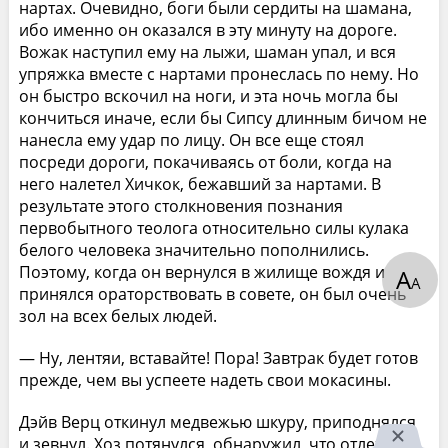
нартах. Очевидно, боги были сердиты на шамана,
ибо именно он оказался в эту минуту на дороге.
Вожак наступил ему на лыжи, шаман упал, и вся
упряжка вместе с нартами пронеслась по нему. Но
он быстро вскочил на ноги, и эта ночь могла бы
кончиться иначе, если бы Сипсу длинным бичом не
нанесла ему удар по лицу. Он все еще стоял
посреди дороги, покачиваясь от боли, когда на
него налетел Хичкок, бежавший за нартами. В
результате этого столкновения познания
первобытного теолога относительно силы кулака
белого человека значительно пополнились.
Поэтому, когда он вернулся в жилище вождя и
А
А
принялся ораторствовать в совете, он был очень
зол на всех белых людей.
— Ну, лентяи, вставайте! Пора! Завтрак будет готов
прежде, чем вы успеете надеть свои мокасины.
Дэйв Верц откинул медвежью шкуру, приподнялся
и зевнул. Хоз потянулся, обнаружил, что отлежал