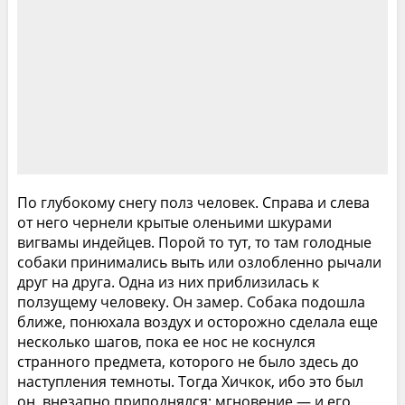
По глубокому снегу полз человек. Справа и слева
от него чернели крытые оленьими шкурами
вигвамы индейцев. Порой то тут, то там голодные
собаки принимались выть или озлобленно рычали
друг на друга. Одна из них приблизилась к
ползущему человеку. Он замер. Собака подошла
ближе, понюхала воздух и осторожно сделала еще
несколько шагов, пока ее нос не коснулся
странного предмета, которого не было здесь до
наступления темноты. Тогда Хичкок, ибо это был
он, внезапно приподнялся; мгновение — и его