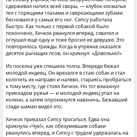
сдерживал натиск всей своры, — клубок косматых
тел с горящими глазами и сверкающими зубами
бесновался у самых его ног. Сипсу работала
быстро. Как только с первой собакой было
покончено, Хичкок рванулся вперед, схватил и
оглушил еще одну и тоже бросил ее девушке. Это
повторилось трижды. Когда в упряжке оказался
десяток рычащих псов, он крикнул: «Довольно!»
Из поселка уже спешила толпа. Впереди бежал
молодой индеец. Он врезался в стаю собак и стал
колотить их направо и налево, стараясь пробраться
к тому месту, где стоял Хичкок. Но тот взмахнул
прикладом ружья — и молодой индеец упал на
колени, а затем опрокинулся навзничь. Бежавший
сзади шаман видел это.
Хичкок приказал Сипсу трогаться. Едва она
крикнула «Чук!», как обезумевшие собаки
рванулись вперед, и Сипсу с трудом удержалась на