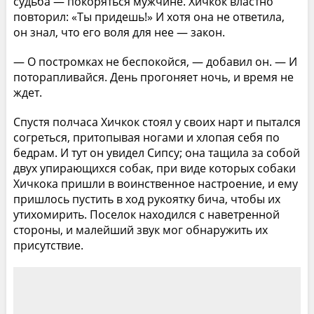
судьба — покоряться мужчине. Хичкок властно
повторил: «Ты придешь!» И хотя она не ответила,
он знал, что его воля для нее — закон.
— О постромках не беспокойся, — добавил он. — И
поторапливайся. День прогоняет ночь, и время не
ждет.
Спустя полчаса Хичкок стоял у своих нарт и пытался
согреться, притопывая ногами и хлопая себя по
бедрам. И тут он увидел Сипсу; она тащила за собой
двух упирающихся собак, при виде которых собаки
Хичкока пришли в воинственное настроение, и ему
пришлось пустить в ход рукоятку бича, чтобы их
утихомирить. Поселок находился с наветренной
стороны, и малейший звук мог обнаружить их
присутствие.