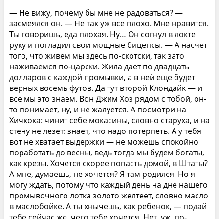
— Не вижу, почему бы мне не радоваться? —
засмеялся он. — Не так уж все плохо. Мне нравится.
Ты говоришь, еда плохая. Ну… Он согнул в локте
руку и погладил свои мощные бицепсы. — А насчет
того, что живем мы здесь по-скотски, так зато
наживаемся по-царски. Жила дает по двадцать
долларов с каждой промывки, а в ней еще будет
верных восемь футов. Да тут второй Клондайк — и
все мы это знаем. Вон Джим Хоз рядом с тобой, он-
то понимает, ну, и не жалуется. А посмотри на
Хичкока: чинит себе мокасины, словно старуха, и на
стену не лезет: знает, что надо потерпеть. А у тебя
вот не хватает выдержки — не можешь спокойно
поработать до весны, ведь тогда мы будем богаты,
как крезы. Хочется скорее попасть домой, в Штаты?
А мне, думаешь, не хочется? Я там родился. Но я
могу ждать, потому что каждый день на дне нашего
промывочного лотка золото желтеет, словно масло
в маслобойке. А ты хнычешь, как ребенок, — подай
тебе сейчас же, чего тебе хочется. Нет, уж, по-