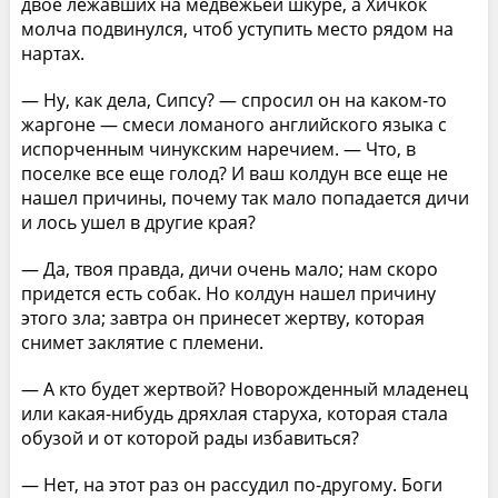
двое лежавших на медвежьей шкуре, а Хичкок
молча подвинулся, чтоб уступить место рядом на
нартах.
— Ну, как дела, Сипсу? — спросил он на каком-то
жаргоне — смеси ломаного английского языка с
испорченным чинукским наречием. — Что, в
поселке все еще голод? И ваш колдун все еще не
нашел причины, почему так мало попадается дичи
и лось ушел в другие края?
— Да, твоя правда, дичи очень мало; нам скоро
придется есть собак. Но колдун нашел причину
этого зла; завтра он принесет жертву, которая
снимет заклятие с племени.
— А кто будет жертвой? Новорожденный младенец
или какая-нибудь дряхлая старуха, которая стала
обузой и от которой рады избавиться?
— Нет, на этот раз он рассудил по-другому. Боги