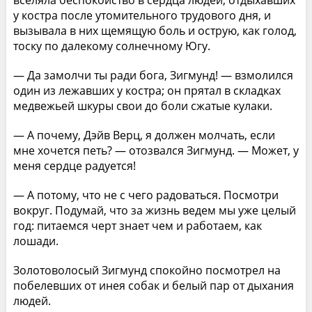
вселяла беспокойство в сердца людей, отдыхавших
у костра после утомительного трудового дня, и
вызывала в них щемящую боль и острую, как голод,
тоску по далекому солнечному Югу.
— Да замолчи ты ради бога, Зигмунд! — взмолился
один из лежавших у костра; он прятал в складках
медвежьей шкуры свои до боли сжатые кулаки.
— А почему, Дэйв Верц, я должен молчать, если
мне хочется петь? — отозвался Зигмунд. — Может, у
меня сердце радуется!
— А потому, что не с чего радоваться. Посмотри
вокруг. Подумай, что за жизнь ведем мы уже целый
год: питаемся черт знает чем и работаем, как
лошади.
Золотоволосый Зигмунд спокойно посмотрел на
побелевших от инея собак и белый пар от дыхания
людей.