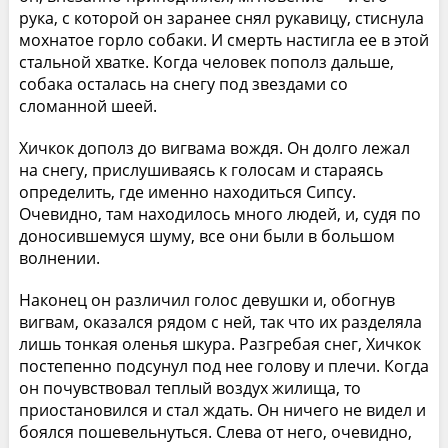
рука, с которой он заранее снял рукавицу, стиснула
мохнатое горло собаки. И смерть настигла ее в этой
стальной хватке. Когда человек пополз дальше,
собака осталась на снегу под звездами со
сломанной шеей.
Хичкок дополз до вигвама вождя. Он долго лежал
на снегу, прислушиваясь к голосам и стараясь
определить, где именно находиться Сипсу.
Очевидно, там находилось много людей, и, судя по
доносившемуся шуму, все они были в большом
волнении.
Наконец он различил голос девушки и, обогнув
вигвам, оказался рядом с ней, так что их разделяла
лишь тонкая оленья шкура. Разгребая снег, Хичкок
постепенно подсунул под нее голову и плечи. Когда
он почувствовал теплый воздух жилища, то
приостановился и стал ждать. Он ничего не видел и
боялся пошевельнуться. Слева от него, очевидно,