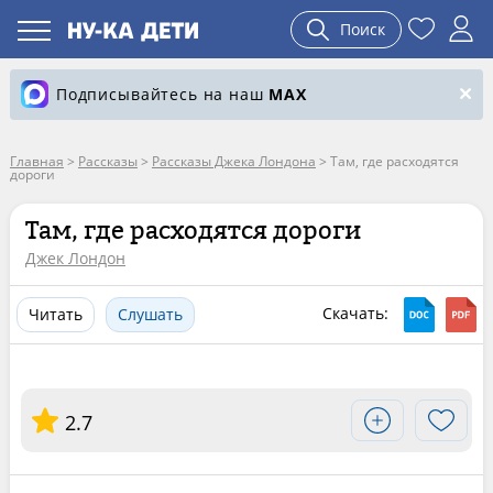
Поиск
Подписывайтесь на наш
MAX
Главная
>
Рассказы
>
Рассказы Джека Лондона
>
Там, где расходятся
дороги
Там, где расходятся дороги
Джек Лондон
Скачать:
Читать
Слушать
2.7