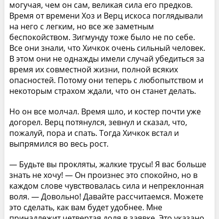
могучая, чем он сам, великая сила его предков.
Время от времени Хоз и Верц искоса поглядывали
на него с легким, но все же заметным
беспокойством. Зигмунду тоже было не по себе.
Все они знали, что Хичкок очень сильный человек.
В этом они не однажды имели случай убедиться за
время их совместной жизни, полной всяких
опасностей. Потому они теперь с любопытством и
некоторым страхом ждали, что он станет делать.
Но он все молчал. Время шло, и костер почти уже
догорел. Верц потянулся, зевнул и сказал, что,
пожалуй, пора и спать. Тогда Хичкок встал и
выпрямился во весь рост.
— Будьте вы прокляты, жалкие трусы! Я вас больше
знать не хочу! — Он произнес это спокойно, но в
каждом слове чувствовалась сила и непреклонная
воля. — Довольно! Давайте рассчитаемся. Можете
это сделать, как вам будет удобнее. Мне
принадлежит четвертая доля в заявке. Это указано