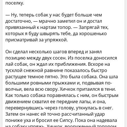
поселку.
— Ну, теперь собак у нас будет больше чем
достаточно, — мрачно заметил он и достал
привязанный к нартам топор. — Запрягай тех,
которых я буду швырять тебе, да хорошенько
присматривай за упряжкой.
Он сделал несколько шагов вперед и занял
позицию между двух сосен. Из поселка доносился
лай собак, он ждал их приближения. Вскоре на
тусклой снежной равнине показалось быстро
растущее темное пятно. Это была собака. Она шла
большими ровными прыжками и, подвывая по-
волчьи, вела всю свору. Хичкок притаился в тени.
Как только собака поравнялась с ним, он быстрым
движением схватил ее передние лапы, и она,
перевернувшись через голову, уткнулась в снег.
Затем он нанес ей точно рассчитанный удар
пониже уха и бросил ее Сипсу. Пока она надевала
на собаку упряжь, Хичкок, вооруженный топором,