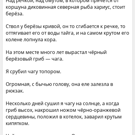
Над речкой, над омутом, в котором прячется от
коршуна диковинная северная рыба хариус, стоит
берёза.
Ствол у берёзы кривой, он то сгибается к речке, то
оттягивает его от воды тайга, и на самом крутом его
колене лопнула кора.
На этом месте много лет вырастал чёрный
берёзовый гриб — чага.
Я срубил чагу топором.
Огромная, с бычью голову, она еле залезла в
рюкзак.
Несколько дней сушил я чагу на солнце, а когда
гриб высох, накрошил ножом чёрно-оранжевой
сердцевины, положил в котелок, заварил крутым
кипятком.