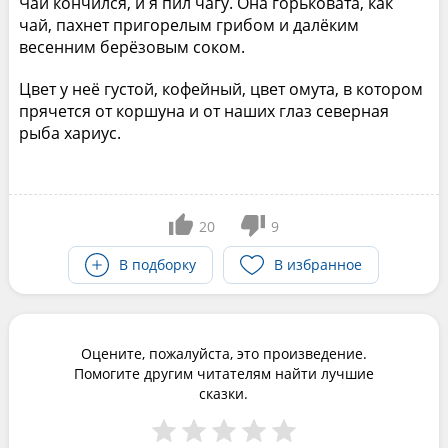
Чай кончился, и я пил чагу. Она горьковата, как
чай, пахнет пригорелым грибом и далёким
весенним берёзовым соком.
Цвет у неё густой, кофейный, цвет омута, в котором
прячется от коршуна и от наших глаз северная
рыба хариус.
20
9
В подборку
В избранное
Оцените, пожалуйста, это произведение.
Помогите другим читателям найти лучшие
сказки.