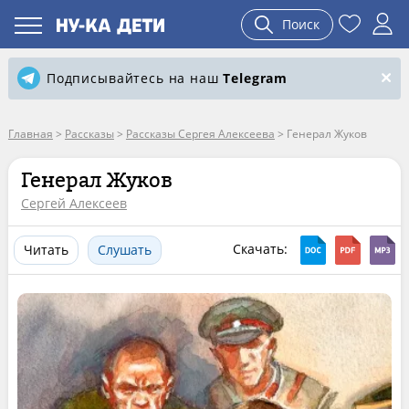
Поиск
Подписывайтесь на наш
Telegram
Главная
>
Рассказы
>
Рассказы Сергея Алексеева
>
Генерал Жуков
Генерал Жуков
Сергей Алексеев
Скачать:
Читать
Слушать