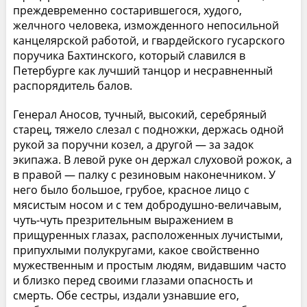
преждевременно состарившегося, худого,
желчного человека, изможденного непосильной
канцелярской работой, и гвардейского гусарского
поручика Бахтинского, который славился в
Петербурге как лучший танцор и несравненный
распорядитель балов.
Генерал Аносов, тучный, высокий, серебряный
старец, тяжело слезал с подножки, держась одной
рукой за поручни козел, а другой — за задок
экипажа. В левой руке он держал слуховой рожок, а
в правой — палку с резиновым наконечником. У
него было большое, грубое, красное лицо с
мясистым носом и с тем добродушно-величавым,
чуть-чуть презрительным выражением в
прищуренных глазах, расположенных лучистыми,
припухлыми полукругами, какое свойственно
мужественным и простым людям, видавшим часто
и близко перед своими глазами опасность и
смерть. Обе сестры, издали узнавшие его,