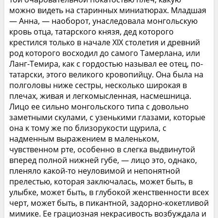
можно видеть на старинных миниатюрах. Младшая
— Анна, — наоборот, унаследовала монгольскую
кровь отца, татарского князя, дед которого
крестился только в начале XIX столетия и древний
род которого восходил до самого Тамерлана, или
Ланг-Темира, как с гордостью называл ее отец, по-
татарски, этого великого кровопийцу. Она была на
полголовы ниже сестры, несколько широкая в
плечах, живая и легкомысленная, насмешница.
Лицо ее сильно монгольского типа с довольно
заметными скулами, с узенькими глазами, которые
она к тому же по близорукости щурила, с
надменным выражением в маленьком,
чувственном рте, особенно в слегка выдвинутой
вперед полной нижней губе, — лицо это, однако,
пленяло какой-то неуловимой и непонятной
прелестью, которая заключалась, может быть, в
улыбке, может быть, в глубокой женственности всех
черт, может быть, в пикантной, задорно-кокетливой
мимике. Ее грациозная некрасивость возбуждала и