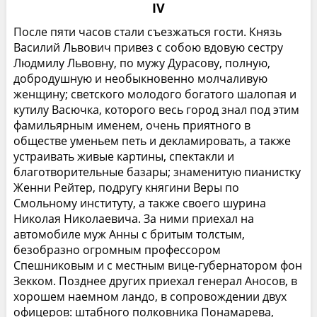
IV
После пяти часов стали съезжаться гости. Князь
Василий Львович привез с собою вдовую сестру
Людмилу Львовну, по мужу Дурасову, полную,
добродушную и необыкновенно молчаливую
женщину; светского молодого богатого шалопая и
кутилу Васючка, которого весь город знал под этим
фамильярным именем, очень приятного в
обществе уменьем петь и декламировать, а также
устраивать живые картины, спектакли и
благотворительные базары; знаменитую пианистку
Женни Рейтер, подругу княгини Веры по
Смольному институту, а также своего шурина
Николая Николаевича. За ними приехал на
автомобиле муж Анны с бритым толстым,
безобразно огромным профессором
Спешниковым и с местным вице-губернатором фон
Зекком. Позднее других приехал генерал Аносов, в
хорошем наемном ландо, в сопровождении двух
офицеров: штабного полковника Понамарева,