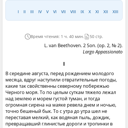
I
II
III
IV
V
VI
VII
VIII
IX
X
XI
XII
XIII
Время чтения: 1 ч. 40 мин.
50 стр.
L. van Beethoven. 2 Son. (op. 2, № 2).
Largo Appassionato
I
В середине августа, перед рождением молодого
месяца, вдруг наступили отвратительные погоды,
какие так свойственны северному побережью
Черного моря. То по целым суткам тяжело лежал
над землею и морем густой туман, и тогда
огромная сирена на маяке ревела днем и ночью,
точно бешеный бык. То с утра до утра шел не
переставая мелкий, как водяная пыль, дождик,
превращавший глинистые дороги и тропинки в