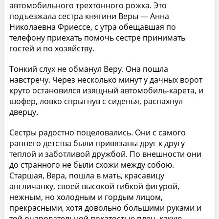
автомобильного трехтонного рожка. Это
подъезжала сестра княгини Веры — Анна
Николаевна Фриессе, с утра обещавшая по
телефону приехать помочь сестре принимать
гостей и по хозяйству.
Тонкий слух не обманул Веру. Она пошла
навстречу. Через несколько минут у дачных ворот
круто остановился изящный автомобиль-карета, и
шофер, ловко спрыгнув с сиденья, распахнул
дверцу.
Сестры радостно поцеловались. Они с самого
раннего детства были привязаны друг к другу
теплой и заботливой дружбой. По внешности они
до странного не были схожи между собою.
Старшая, Вера, пошла в мать, красавицу
англичанку, своей высокой гибкой фигурой,
нежным, но холодным и гордым лицом,
прекрасными, хотя довольно большими руками и
той очаровательной покатостью плеч, какую