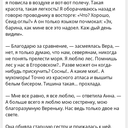
я повисла в воздухе и вот-вот полечу. Такая
красота, такая легкость! Я оборачиваюсь назад и
говорю проводнику в восторге: «Что? Хорошо,
Сеид-оглы?» А он только языком почмокал: «Эх,
барина, как мине все это надоел. Каж-дый день
видим».
— Благодарю за сравнение, — засмеялась Вера, —
нет, я только думаю, что нам, северянам, никогда
не понять прелести моря. Я люблю лес. Помнишь
лес у нас в Егоровском?.. Разве может он когда-
нибудь прискучить? Сосны!.. А какие мхи!.. А
мухоморы! Точно из красного атласа и вышиты
белым бисером. Тишина такая... прохлада.
— Мне все равно, я все люблю, — ответила Анна. —
А больше всего я люблю мою сестренку, мою
благоразумную Вереньку. Нас ведь только двое на
свете.
Она обняла старшую сестру и прижалась к ней,