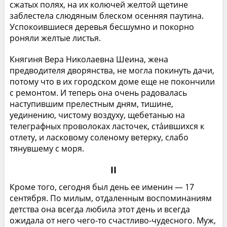
сжатых полях, на их колючей желтой щетине
заблестела слюдяным блеском осенняя паутина.
Успокоившиеся деревья бесшумно и покорно
роняли желтые листья.
Княгиня Вера Николаевна Шеина, жена
предводителя дворянства, не могла покинуть дачи,
потому что в их городском доме еще не покончили
с ремонтом. И теперь она очень радовалась
наступившим прелестным дням, тишине,
уединению, чистому воздуху, щебетанью на
телеграфных проволоках ласточек, ста́ившихся к
отлету, и ласковому соленому ветерку, слабо
тянувшему с моря.
II
Кроме того, сегодня был день ее именин — 17
сентября. По милым, отдаленным воспоминаниям
детства она всегда любила этот день и всегда
ожидала от него чего-то счастливо-чудесного. Муж,