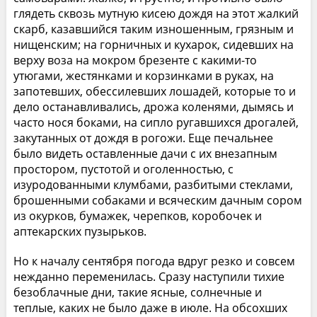
глядеть сквозь мутную кисею дождя на этот жалкий
скарб, казавшийся таким изношенным, грязным и
нищенским; на горничных и кухарок, сидевших на
верху воза на мокром брезенте с какими-то
утюгами, жестянками и корзинками в руках, на
запотевших, обессилевших лошадей, которые то и
дело останавливались, дрожа коленями, дымясь и
часто нося боками, на сипло ругавшихся дрогалей,
закутанных от дождя в рогожи. Еще печальнее
было видеть оставленные дачи с их внезапным
простором, пустотой и оголенностью, с
изуродованными клумбами, разбитыми стеклами,
брошенными собаками и всяческим дачным сором
из окурков, бумажек, черепков, коробочек и
аптекарских пузырьков.
Но к началу сентября погода вдруг резко и совсем
нежданно переменилась. Сразу наступили тихие
безоблачные дни, такие ясные, солнечные и
теплые, каких не было даже в июле. На обсохших