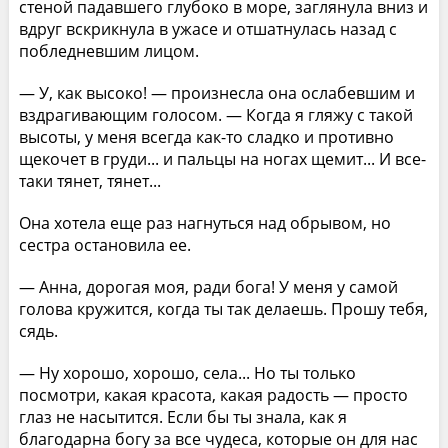
стеной падавшего глубоко в море, заглянула вниз и
вдруг вскрикнула в ужасе и отшатнулась назад с
побледневшим лицом.
— У, как высоко! — произнесла она ослабевшим и
вздрагивающим голосом. — Когда я гляжу с такой
высоты, у меня всегда как-то сладко и противно
щекочет в груди... и пальцы на ногах щемит... И все-
таки тянет, тянет...
Она хотела еще раз нагнуться над обрывом, но
сестра остановила ее.
— Анна, дорогая моя, ради бога! У меня у самой
голова кружится, когда ты так делаешь. Прошу тебя,
сядь.
— Ну хорошо, хорошо, села... Но ты только
посмотри, какая красота, какая радость — просто
глаз не насытится. Если бы ты знала, как я
благодарна богу за все чудеса, которые он для нас