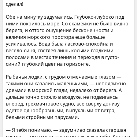
сделал!
Обе на минутку задумались. Глубоко-глубоко под
ними покоилось море. Со скамейки не было видно
берега, и оттого ощущение бесконечности и
величия морского простора еще больше
усиливалось. Вода была ласково-спокойна и
весело-синя, светлея лишь косыми гладкими
полосами в местах течения и переходя в густо-
синий глубокий цвет на горизонте.
Рыбачьи лодки, с трудом отмечаемые глазом —
такими они казались маленькими, — неподвижно
дремали в морской глади, недалеко от берега. А
дальше точно стояло в воздухе, не подвигаясь
вперед, трехмачтовое судно, все сверху донизу
одетое однообразными, выпуклыми от ветра,
белыми стройными парусами.
— Я тебя понимаю, — задумчиво сказала старшая
сестра, — но у меня как-то не так, как у тебя. Когда я