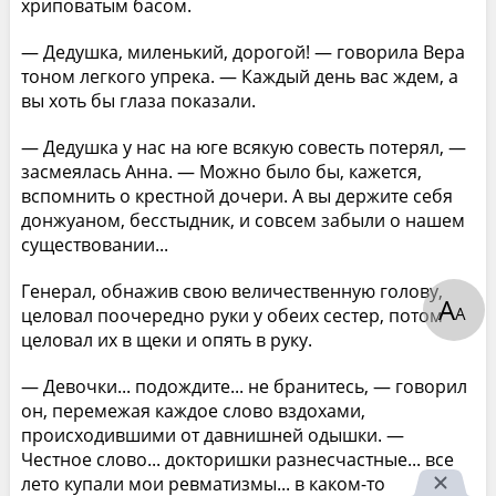
хриповатым басом.
— Дедушка, миленький, дорогой! — говорила Вера
тоном легкого упрека. — Каждый день вас ждем, а
вы хоть бы глаза показали.
— Дедушка у нас на юге всякую совесть потерял, —
засмеялась Анна. — Можно было бы, кажется,
вспомнить о крестной дочери. А вы держите себя
донжуаном, бесстыдник, и совсем забыли о нашем
существовании...
Генерал, обнажив свою величественную голову,
А
А
целовал поочередно руки у обеих сестер, потом
целовал их в щеки и опять в руку.
— Девочки... подождите... не бранитесь, — говорил
он, перемежая каждое слово вздохами,
происходившими от давнишней одышки. —
Честное слово... докторишки разнесчастные... все
лето купали мои ревматизмы... в каком-то