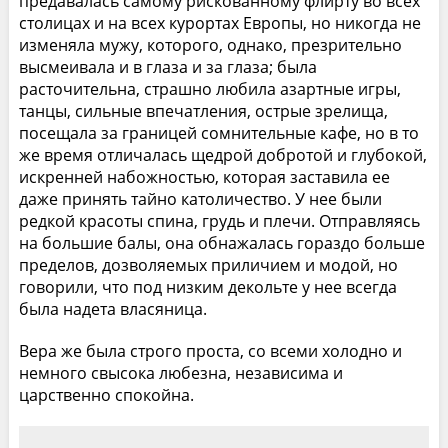
предавалась самому рискованному флирту во всех
столицах и на всех курортах Европы, но никогда не
изменяла мужу, которого, однако, презрительно
высмеивала и в глаза и за глаза; была
расточительна, страшно любила азартные игры,
танцы, сильные впечатления, острые зрелища,
посещала за границей сомнительные кафе, но в то
же время отличалась щедрой добротой и глубокой,
искренней набожностью, которая заставила ее
даже принять тайно католичество. У нее были
редкой красоты спина, грудь и плечи. Отправляясь
на большие балы, она обнажалась гораздо больше
пределов, дозволяемых приличием и модой, но
говорили, что под низким декольте у нее всегда
была надета власяница.
Вера же была строго проста, со всеми холодно и
немного свысока любезна, независима и
царственно спокойна.