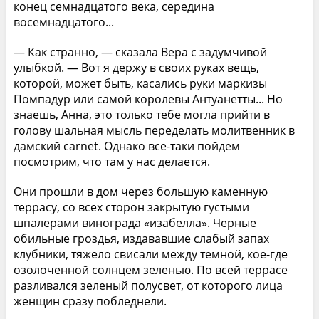
конец семнадцатого века, середина
восемнадцатого...
— Как странно, — сказала Вера с задумчивой
улыбкой. — Вот я держу в своих руках вещь,
которой, может быть, касались руки маркизы
Помпадур или самой королевы Антуанетты... Но
знаешь, Анна, это только тебе могла прийти в
голову шальная мысль переделать молитвенник в
дамский carnet. Однако все-таки пойдем
посмотрим, что там у нас делается.
Они прошли в дом через большую каменную
террасу, со всех сторон закрытую густыми
шпалерами винограда «изабелла». Черные
обильные гроздья, издававшие слабый запах
клубники, тяжело свисали между темной, кое-где
озолоченной солнцем зеленью. По всей террасе
разливался зеленый полусвет, от которого лица
женщин сразу побледнели.