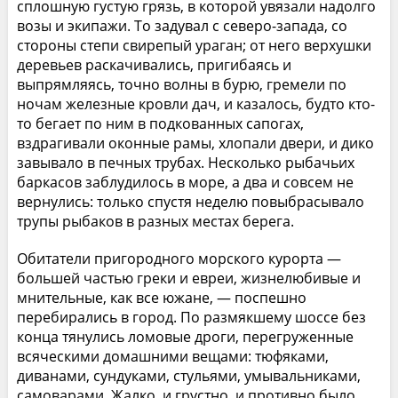
сплошную густую грязь, в которой увязали надолго
возы и экипажи. То задувал с северо-запада, со
стороны степи свирепый ураган; от него верхушки
деревьев раскачивались, пригибаясь и
выпрямляясь, точно волны в бурю, гремели по
ночам железные кровли дач, и казалось, будто кто-
то бегает по ним в подкованных сапогах,
вздрагивали оконные рамы, хлопали двери, и дико
завывало в печных трубах. Несколько рыбачьих
баркасов заблудилось в море, а два и совсем не
вернулись: только спустя неделю повыбрасывало
трупы рыбаков в разных местах берега.
Обитатели пригородного морского курорта —
большей частью греки и евреи, жизнелюбивые и
мнительные, как все южане, — поспешно
перебирались в город. По размякшему шоссе без
конца тянулись ломовые дроги, перегруженные
всяческими домашними вещами: тюфяками,
диванами, сундуками, стульями, умывальниками,
самоварами. Жалко, и грустно, и противно было