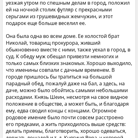
уезжая утром по спешным делам в город, положил
ей на ночной столик футляр с прекрасными
серьгами из грушевидных жемчужин, и этот
подарок еще больше веселил ее.
Она была одна во всем доме. Ее холостой брат
Николай, товарищ прокурора, живший
обыкновенно вместе с ними, также уехал в город, в
суд. К обеду муж обещал привезти немногих и
только самых близких знакомых. Хорошо выходило,
что именины совпали с дачным временем. В
городе пришлось бы тратиться на большой
парадный обед, пожалуй даже на бал, а здесь, на
даче, можно было обойтись самыми небольшими
расходами. Князь Шеин, несмотря на свое видное
положение в обществе, а может быть, и благодаря
ему, едва сводил концы с концами. Огромное
родовое имение было почти совсем расстроено
его предками, а жить приходилось выше средств:
делать приемы, благотворить, хорошо одеваться,
держать лошадей и т. д. Княгиня Вера, у которой