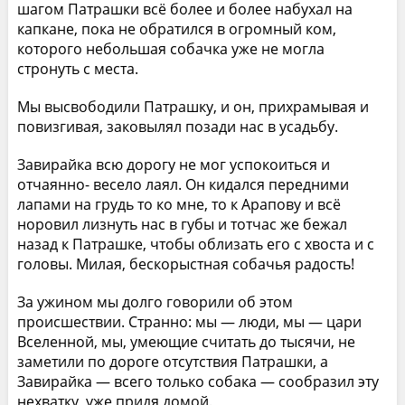
шагом Патрашки всё более и более набухал на
капкане, пока не обратился в огромный ком,
которого небольшая собачка уже не могла
стронуть с места.
Мы высвободили Патрашку, и он, прихрамывая и
повизгивая, заковылял позади нас в усадьбу.
Завирайка всю дорогу не мог успокоиться и
отчаянно- весело лаял. Он кидался передними
лапами на грудь то ко мне, то к Арапову и всё
норовил лизнуть нас в губы и тотчас же бежал
назад к Патрашке, чтобы облизать его с хвоста и с
головы. Милая, бескорыстная собачья радость!
За ужином мы долго говорили об этом
происшествии. Странно: мы — люди, мы — цари
Вселенной, мы, умеющие считать до тысячи, не
заметили по дороге отсутствия Патрашки, а
Завирайка — всего только собака — сообразил эту
нехватку, уже придя домой.