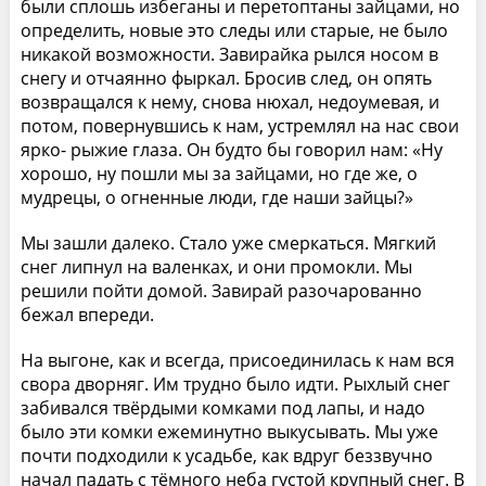
были сплошь избеганы и перетоптаны зайцами, но
определить, новые это следы или старые, не было
никакой возможности. Завирайка рылся носом в
снегу и отчаянно фыркал. Бросив след, он опять
возвращался к нему, снова нюхал, недоумевая, и
потом, повернувшись к нам, устремлял на нас свои
ярко- рыжие глаза. Он будто бы говорил нам: «Ну
хорошо, ну пошли мы за зайцами, но где же, о
мудрецы, о огненные люди, где наши зайцы?»
Мы зашли далеко. Стало уже смеркаться. Мягкий
снег липнул на валенках, и они промокли. Мы
решили пойти домой. Завирай разочарованно
бежал впереди.
На выгоне, как и всегда, присоединилась к нам вся
свора дворняг. Им трудно было идти. Рыхлый снег
забивался твёрдыми комками под лапы, и надо
было эти комки ежеминутно выкусывать. Мы уже
почти подходили к усадьбе, как вдруг беззвучно
начал падать с тёмного неба густой крупный снег. В