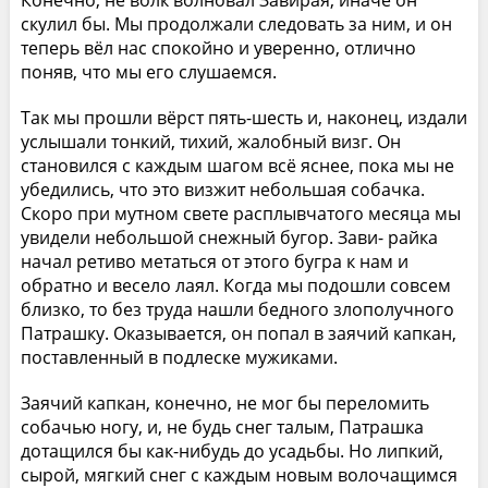
Конечно, не волк волновал Завирая, иначе он
скулил бы. Мы продолжали следовать за ним, и он
теперь вёл нас спокойно и уверенно, отлично
поняв, что мы его слушаемся.
Так мы прошли вёрст пять-шесть и, наконец, издали
услышали тонкий, тихий, жалобный визг. Он
становился с каждым шагом всё яснее, пока мы не
убедились, что это визжит небольшая собачка.
Скоро при мутном свете расплывчатого месяца мы
увидели небольшой снежный бугор. Зави- райка
начал ретиво метаться от этого бугра к нам и
обратно и весело лаял. Когда мы подошли совсем
близко, то без труда нашли бедного злополучного
Патрашку. Оказывается, он попал в заячий капкан,
поставленный в подлеске мужиками.
Заячий капкан, конечно, не мог бы переломить
собачью ногу, и, не будь снег талым, Патрашка
дотащился бы как-нибудь до усадьбы. Но липкий,
сырой, мягкий снег с каждым новым волочащимся