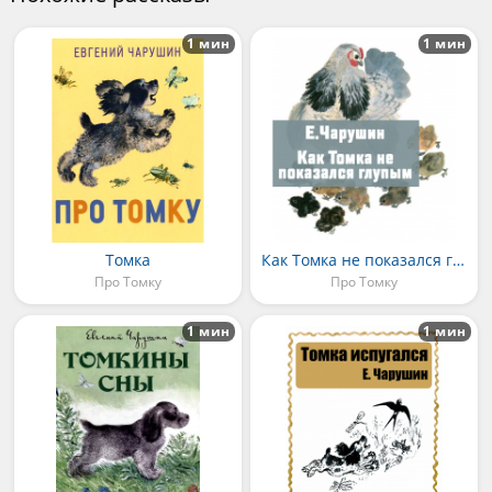
1 мин
1 мин
Томка
Как Томка не показался глупым
Про Томку
Про Томку
1 мин
1 мин