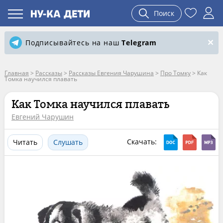
Поиск
Подписывайтесь на наш
Telegram
Главная
>
Рассказы
>
Рассказы Евгения Чарушина
>
Про Томку
>
Как
Томка научился плавать
Как Томка научился плавать
Евгений Чарушин
Скачать:
Читать
Слушать