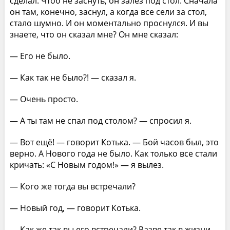
сделал. Чтоб не заснуть, он залез под стол. Сначала
он там, конечно, заснул, а когда все сели за стол,
стало шумно. И он моментально проснулся. И вы
знаете, что он сказал мне? Он мне сказал:
— Его не было.
— Как так не было?! — сказал я.
— Очень просто.
— А ты там не спал под столом? — спросил я.
— Вот ещё! — говорит Котька. — Бой часов был, это
верно. А Нового года не было. Как только все стали
кричать: «С Новым годом!» — я вылез.
— Кого же тогда вы встречали?
— Новый год, — говорит Котька.
— Как же так вы его встречали? Разве так в жизни