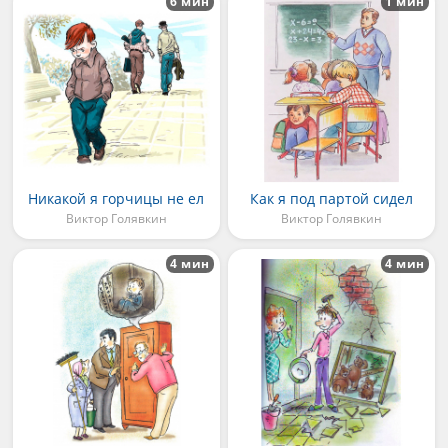
6 мин
1 мин
Никакой я горчицы не ел
Как я под партой сидел
Виктор Голявкин
Виктор Голявкин
4 мин
4 мин