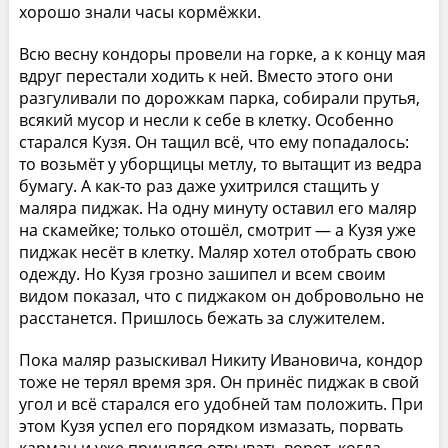
хорошо знали часы кормёжки.
Всю весну кондоры провели на горке, а к концу мая
вдруг перестали ходить к ней. Вместо этого они
разгуливали по дорожкам парка, собирали прутья,
всякий мусор и несли к себе в клетку. Особенно
старался Кузя. Он тащил всё, что ему попадалось:
то возьмёт у уборщицы метлу, то вытащит из ведра
бумагу. А как-то раз даже ухитрился стащить у
маляра пиджак. На одну минуту оставил его маляр
на скамейке; только отошёл, смотрит — а Кузя уже
пиджак несёт в клетку. Маляр хотел отобрать свою
одежду. Но Кузя грозно зашипел и всем своим
видом показал, что с пиджаком он добровольно не
расстанется. Пришлось бежать за служителем.
Пока маляр разыскивал Никиту Ивановича, кондор
тоже не терял время зря. Он принёс пиджак в свой
угол и всё старался его удобней там положить. При
этом Кузя успел его порядком измазать, порвать
карман и уже принялся отрывать ворот, когда