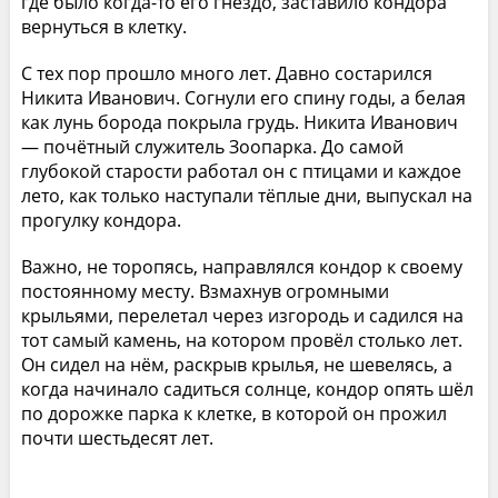
где было когда-то его гнездо, заставило кондора
вернуться в клетку.
С тех пор прошло много лет. Давно состарился
Никита Иванович. Согнули его спину годы, а белая
как лунь борода покрыла грудь. Никита Иванович
— почётный служитель Зоопарка. До самой
глубокой старости работал он с птицами и каждое
лето, как только наступали тёплые дни, выпускал на
прогулку кондора.
Важно, не торопясь, направлялся кондор к своему
постоянному месту. Взмахнув огромными
крыльями, перелетал через изгородь и садился на
тот самый камень, на котором провёл столько лет.
Он сидел на нём, раскрыв крылья, не шевелясь, а
когда начинало садиться солнце, кондор опять шёл
по дорожке парка к клетке, в которой он прожил
почти шестьдесят лет.