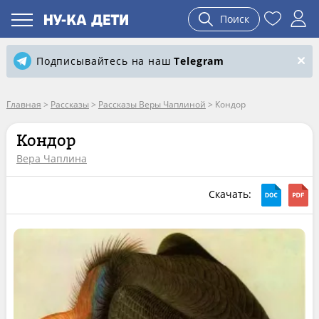
Поиск
Подписывайтесь на наш
Telegram
Главная
>
Рассказы
>
Рассказы Веры Чаплиной
>
Кондор
Кондор
Вера Чаплина
Скачать: