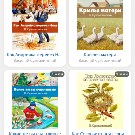
Как Андрейка перевез Нину
Крылья матери
Василий Сухомлинский
Василий Сухомлинский
2 мин
1 мин
Какие же вы счастливые
Как Соловьиха поит своих деток