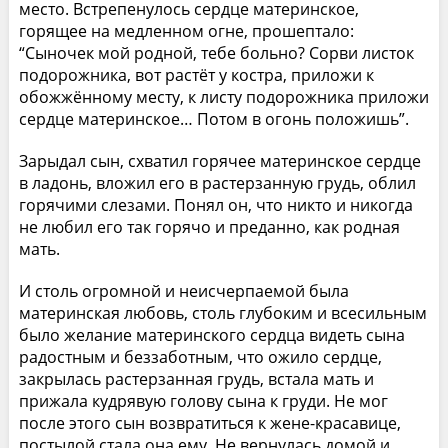
место. Встрепенулось сердце материнское,
горящее на медленном огне, прошептало:
“Сыночек мой родной, тебе больно? Сорви листок
подорожника, вот растёт у костра, приложи к
обожжённому месту, к листу подорожника приложи
сердце материнское… Потом в огонь положишь”.
Зарыдал сын, схватил горячее материнское сердце
в ладонь, вложил его в растерзанную грудь, облил
горячими слезами. Понял он, что никто и никогда
не любил его так горячо и преданно, как родная
мать.
И столь огромной и неисчерпаемой была
материнская любовь, столь глубоким и всесильным
было желание материнского сердца видеть сына
радостным и беззаботным, что ожило сердце,
закрылась растерзанная грудь, встала мать и
прижала кудрявую голову сына к груди. Не мог
после этого сын возвратиться к жене-красавице,
постылой стала она ему. Не вернулась домой и