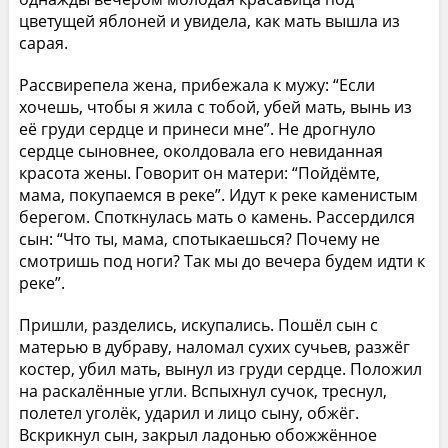
цветущей яблоней и увидела, как мать вышла из
сарая.
Рассвирепела жена, прибежала к мужу: “Если
хочешь, чтобы я жила с тобой, убей мать, вынь из
её груди сердце и принеси мне”. Не дрогнуло
сердце сыновнее, околдовала его невиданная
красота жены. Говорит он матери: “Пойдёмте,
мама, покупаемся в реке”. Идут к реке каменистым
берегом. Споткнулась мать о камень. Рассердился
сын: “Что ты, мама, спотыкаешься? Почему не
смотришь под ноги? Так мы до вечера будем идти к
реке”.
Пришли, разделись, искупались. Пошёл сын с
матерью в дубраву, наломал сухих сучьев, разжёг
костер, убил мать, вынул из груди сердце. Положил
на раскалённые угли. Вспыхнул сучок, треснул,
полетел уголёк, ударил и лицо сыну, обжёг.
Вскрикнул сын, закрыл ладонью обожжённое