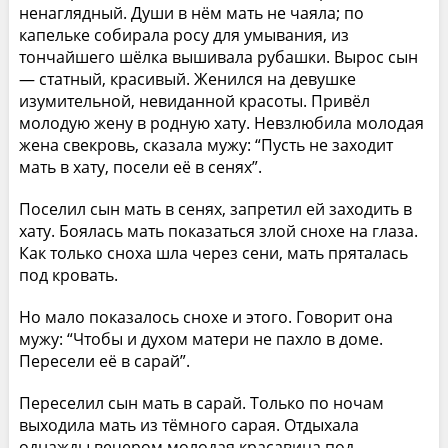
ненаглядный. Души в нём мать не чаяла; по
капельке собирала росу для умывания, из
тончайшего шёлка вышивала рубашки. Вырос сын
— статный, красивый. Женился на девушке
изумительной, невиданной красоты. Привёл
молодую жену в родную хату. Невзлюбила молодая
жена свекровь, сказала мужу: “Пусть не заходит
мать в хату, посели её в сенях”.
Поселил сын мать в сенях, запретил ей заходить в
хату. Боялась мать показаться злой снохе на глаза.
Как только сноха шла через сени, мать пряталась
под кровать.
Но мало показалось снохе и этого. Говорит она
мужу: “Чтобы и духом матери не пахло в доме.
Пересели её в сарай”.
Переселил сын мать в сарай. Только по ночам
выходила мать из тёмного сарая. Отдыхала
однажды вечером молодая красавица под