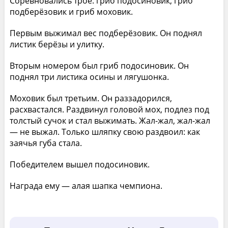
Соревновались трое: гриб подосиновик, гриб
подберёзовик и гриб моховик.
Первым выжимал вес подберёзовик. Он поднял
листик берёзы и улитку.
Вторым номером был гриб подосиновик. Он
поднял три листика осины и лягушонка.
Моховик был третьим. Он раззадорился,
расхвастался. Раздвинул головой мох, подлез под
толстый сучок и стал выжимать. Жал-жал, жал-жал
— не выжал. Только шляпку свою раздвоил: как
заячья губа стала.
Победителем вышел подосиновик.
Награда ему — алая шапка чемпиона.