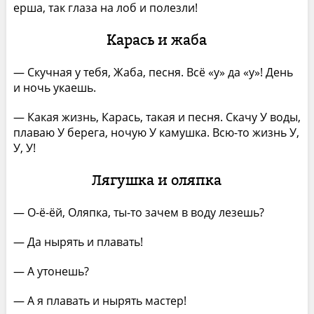
ерша, так глаза на лоб и полезли!
Карась и жаба
— Скучная у тебя, Жаба, песня. Всё «у» да «у»! День
и ночь укаешь.
— Какая жизнь, Карась, такая и песня. Скачу У воды,
плаваю У берега, ночую У камушка. Всю-то жизнь У,
У, У!
Лягушка и оляпка
— О-ё-ёй, Оляпка, ты-то зачем в воду лезешь?
— Да нырять и плавать!
— А утонешь?
— А я плавать и нырять мастер!