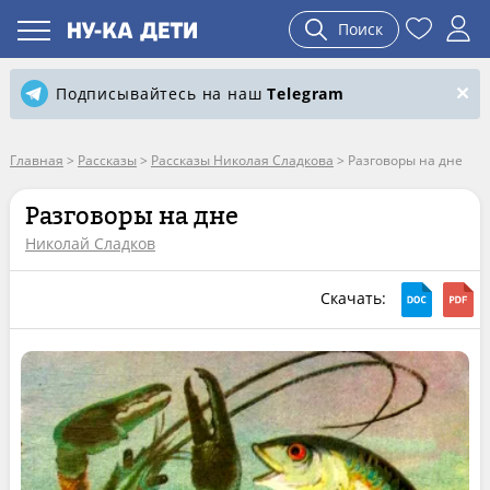
Поиск
Подписывайтесь на наш
Telegram
Главная
>
Рассказы
>
Рассказы Николая Сладкова
>
Разговоры на дне
Разговоры на дне
Николай Сладков
Скачать: