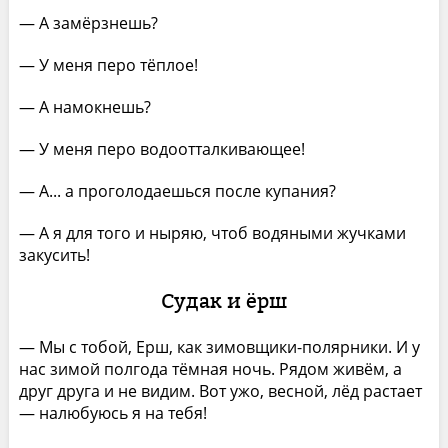
— А замёрзнешь?
— У меня перо тёплое!
— А намокнешь?
— У меня перо водоотталкивающее!
— А... а проголодаешься после купания?
— А я для того и ныряю, чтоб водяными жучками
закусить!
Судак и ёрш
— Мы с тобой, Ерш, как зимовщики-полярники. И у
нас зимой полгода тёмная ночь. Рядом живём, а
друг друга и не видим. Вот ужо, весной, лёд растает
— налюбуюсь я на тебя!