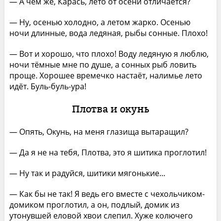
— А чем же, Карась, лето от осени отличается?
— Ну, осенью холодно, а летом жарко. Осенью
ночи длинные, вода ледяная, рыбы сонные. Плохо!
— Вот и хорошо, что плохо! Воду ледяную я люблю,
ночи тёмные мне по душе, а сонных рыб ловить
проще. Хорошее времечко настаёт, налимье лето
идёт. Буль-буль-ура!
Плотва и окунь
— Опять, Окунь, на меня глазища вытаращил?
— Да я не на тебя, Плотва, это я шитика проглотил!
— Ну так и радуйся, шитики мягонькие...
— Как бы не так! Я ведь его вместе с чехольчиком-
домиком проглотил, а он, подлый, домик из
утонувшей еловой хвои слепил. Хуже колючего