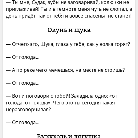
— Ты мне, Судак, зубы не заговаривай, колючки не
приглаживай! Ты и в темноте меня чуть не слопал, а
день придёт, так от тебя и вовсе спасенья не станет!
Окунь и щука
— Отчего это, Щука, глаза у тебя, как у волка горят?
— От голода...
— А по реке чего мечешься, на месте не стоишь?
— От голода...
— Вот и поговори с тобой! Заладила одно: «от
голода, от голода»; Чего это ты сегодня такая
неразговорчивая?
— От голода...
Выхухоль и лягушка