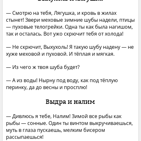
— Смотрю на тебя, Лягушка, и кровь в жилах
стынет! Звери меховые зимние шубы надели, птицы
— пуховые телогрейки. Одна ты как была нагишом,
так и осталась. Вот ужо скрючит тебя от холода!
— Не скрючит, Выхухоль! Я такую шубу надену — не
хуже меховой и пуховой. И тёплая и мягкая.
— Из чего ж твоя шуба будет?
— А из воды! Нырну под воду, как под тёплую
перинку, да до весны и просплю!
Выдра и налим
— Дивлюсь я тебе, Налим! Зимой все рыбы как
рыбы — сонные. Один ты винтом выкручиваешься,
муть в глаза пускаешь, мелким бисером
рассыпаешься!