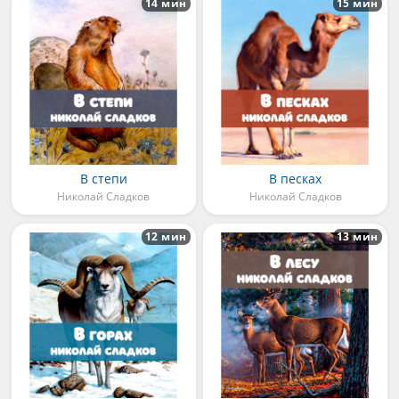
14 мин
15 мин
В степи
В песках
Николай Сладков
Николай Сладков
12 мин
13 мин