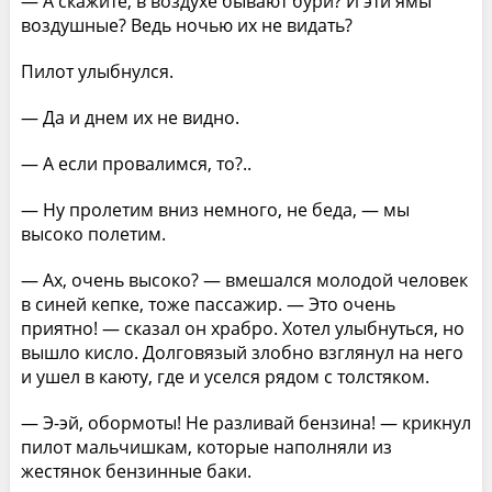
— А скажите, в воздухе бывают бури? И эти ямы
воздушные? Ведь ночью их не видать?
Пилот улыбнулся.
— Да и днем их не видно.
— А если провалимся, то?..
— Ну пролетим вниз немного, не беда, — мы
высоко полетим.
— Ах, очень высоко? — вмешался молодой человек
в синей кепке, тоже пассажир. — Это очень
приятно! — сказал он храбро. Хотел улыбнуться, но
вышло кисло. Долговязый злобно взглянул на него
и ушел в каюту, где и уселся рядом с толстяком.
— Э-эй, обормоты! Не разливай бензина! — крикнул
пилот мальчишкам, которые наполняли из
жестянок бензинные баки.