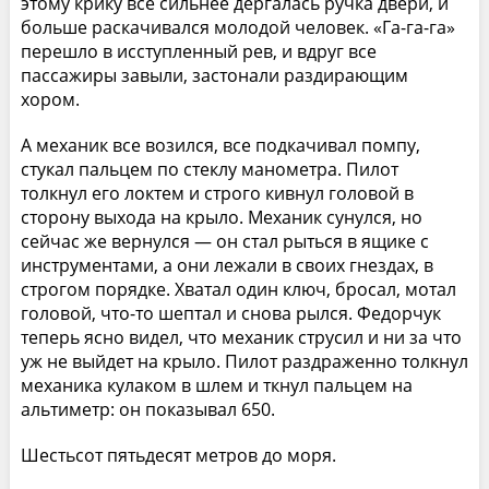
этому крику все сильнее дергалась ручка двери, и
больше раскачивался молодой человек. «Га-га-га»
перешло в исступленный рев, и вдруг все
пассажиры завыли, застонали раздирающим
хором.
А механик все возился, все подкачивал помпу,
стукал пальцем по стеклу манометра. Пилот
толкнул его локтем и строго кивнул головой в
сторону выхода на крыло. Механик сунулся, но
сейчас же вернулся — он стал рыться в ящике с
инструментами, а они лежали в своих гнездах, в
строгом порядке. Хватал один ключ, бросал, мотал
головой, что-то шептал и снова рылся. Федорчук
теперь ясно видел, что механик струсил и ни за что
уж не выйдет на крыло. Пилот раздраженно толкнул
механика кулаком в шлем и ткнул пальцем на
альтиметр: он показывал 650.
Шестьсот пятьдесят метров до моря.