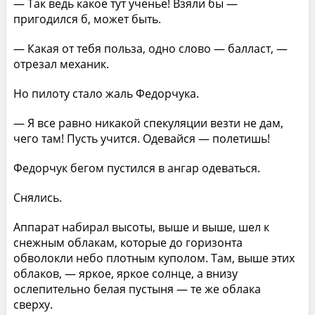
— Так ведь какое тут ученье! Взяли бы —
пригодился б, может быть.
— Какая от тебя польза, одно слово — балласт, —
отрезал механик.
Но пилоту стало жаль Федорчука.
— Я все равно никакой спекуляции везти не дам,
чего там! Пусть учится. Одевайся — полетишь!
Федорчук бегом пустился в ангар одеваться.
Снялись.
Аппарат набирал высоты, выше и выше, шел к
снежным облакам, которые до горизонта
обволокли небо плотным куполом. Там, выше этих
облаков, — яркое, яркое солнце, а внизу
ослепительно белая пустыня — те же облака
сверху.