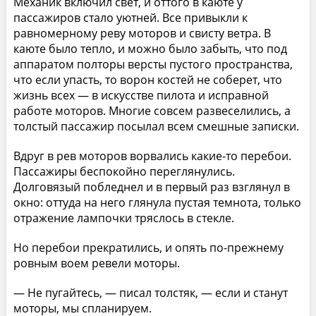
Механик включил свет, и оттого в каюте у
пассажиров стало уютней. Все привыкли к
равномерному реву моторов и свисту ветра. В
каюте было тепло, и можно было забыть, что под
аппаратом полторы версты пустого пространства,
что если упасть, то ворон костей не соберет, что
жизнь всех — в искусстве пилота и исправной
работе моторов. Многие совсем развеселились, а
толстый пассажир посылал всем смешные записки.
Вдруг в рев моторов ворвались какие-то перебои.
Пассажиры беспокойно переглянулись.
Долговязый побледнел и в первый раз взглянул в
окно: оттуда на него глянула пустая темнота, только
отражение лампочки тряслось в стекле.
Но перебои прекратились, и опять по-прежнему
ровным воем ревели моторы.
— Не пугайтесь, — писал толстяк, — если и станут
моторы, мы спланируем.