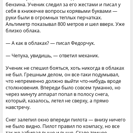
бензина. Ученик следил за его жестами и писал у
себя в книжечке вопросы корявыми буквами —
руки были в огромных теплых перчатках.
Альтиметр показывал 800 метров и шел вверх. Уже
близко облака.
— А как в облаках? — писал Федорчук.
— Чепуха, увидишь, — ответил механик.
Ученик не спешил бояться, хоть никогда в облаках
не был. Грешным делом, он все-таки подумывал,
что непременно должно выйти что-нибудь вроде
столкновения. Впереди было совсем туманно, но
через минуту аппарат попал в полосу снега,
который, казалось, летел не сверху, а прямо
навстречу.
Снег залепил окно впереди пилота — внизу ничего
не было видно. Пилот правил по компасу, но все
так же забирал выше и выше. Стало темнее.