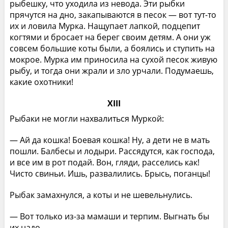
рыбешку, что уходила из невода. Эти рыбки
прячутся на дно, закапываются в песок — вот тут-то
их и ловила Мурка. Нащупает лапкой, подцепит
когтями и бросает на берег своим детям. А они уж
совсем большие коты были, а боялись и ступить на
мокрое. Мурка им приносила на сухой песок живую
рыбу, и тогда они жрали и зло урчали. Подумаешь,
какие охотники!
XIII
Рыбаки не могли нахвалиться Муркой:
— Ай да кошка! Боевая кошка! Ну, а дети не в мать
пошли. Балбесы и лодыри. Рассядутся, как господа,
и все им в рот подай. Вон, гляди, расселись как!
Чисто свиньи. Ишь, развалились. Брысь, поганцы!
Рыбак замахнулся, а коты и не шевельнулись.
— Вот только из-за мамаши и терпим. Выгнать бы
их надо.