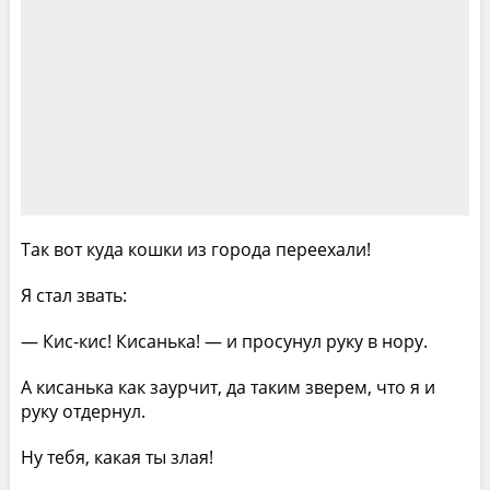
Так вот куда кошки из города переехали!
Я стал звать:
— Кис-кис! Кисанька! — и просунул руку в нору.
А кисанька как заурчит, да таким зверем, что я и
руку отдернул.
Ну тебя, какая ты злая!