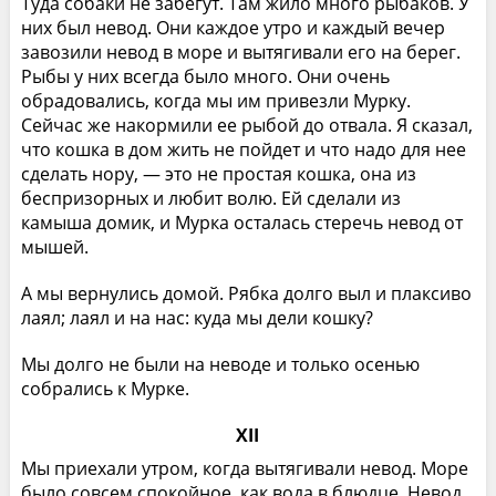
Туда собаки не забегут. Там жило много рыбаков. У
них был невод. Они каждое утро и каждый вечер
завозили невод в море и вытягивали его на берег.
Рыбы у них всегда было много. Они очень
обрадовались, когда мы им привезли Мурку.
Сейчас же накормили ее рыбой до отвала. Я сказал,
что кошка в дом жить не пойдет и что надо для нее
сделать нору, — это не простая кошка, она из
беспризорных и любит волю. Ей сделали из
камыша домик, и Мурка осталась стеречь невод от
мышей.
А мы вернулись домой. Рябка долго выл и плаксиво
лаял; лаял и на нас: куда мы дели кошку?
Мы долго не были на неводе и только осенью
собрались к Мурке.
XII
Мы приехали утром, когда вытягивали невод. Море
было совсем спокойное, как вода в блюдце. Невод