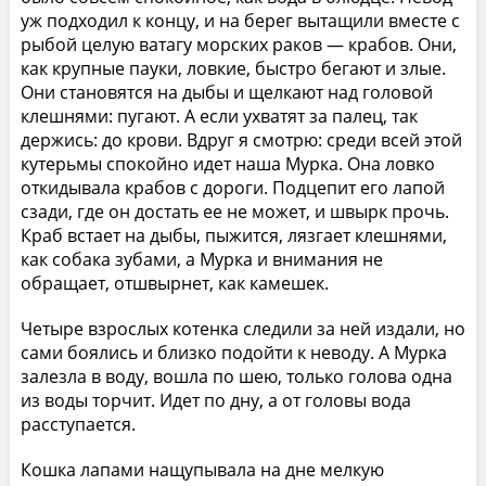
уж подходил к концу, и на берег вытащили вместе с
рыбой целую ватагу морских раков — крабов. Они,
как крупные пауки, ловкие, быстро бегают и злые.
Они становятся на дыбы и щелкают над головой
клешнями: пугают. А если ухватят за палец, так
держись: до крови. Вдруг я смотрю: среди всей этой
кутерьмы спокойно идет наша Мурка. Она ловко
откидывала крабов с дороги. Подцепит его лапой
сзади, где он достать ее не может, и швырк прочь.
Краб встает на дыбы, пыжится, лязгает клешнями,
как собака зубами, а Мурка и внимания не
обращает, отшвырнет, как камешек.
Четыре взрослых котенка следили за ней издали, но
сами боялись и близко подойти к неводу. А Мурка
залезла в воду, вошла по шею, только голова одна
из воды торчит. Идет по дну, а от головы вода
расступается.
Кошка лапами нащупывала на дне мелкую