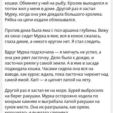
кошки. Обменял у ней на рыбу. Кролик выходился и
потом жил у меня в доме. Другой раз я застал
Мурку, когда она уже доедала большого кролика.
Рябка на цепи издали облизывался.
Против дома была яма с пол-аршина глубины. Вижу
из окна: сидит Мурка в яме, вся в комок сжалась,
глаза дикие, а никого кругом нет. Я стал следить.
Вдруг Мурка подскочила — я мигнуть не успел, а
она уже рвет ласточку. Дело было к дождю, и
ласточки реяли у самой земли. А в яме в засаде
поджидала кошка. Часами сидела она вся на
взводе, как курок: ждала, пока ласточка чиркнет над
самой ямой. Хап! — и цапнет лапой на лету.
Другой раз я застал ее на море. Бурей выбросило
на берег ракушки. Мурка осторожно ходила по
мокрым камням и выгребала лапой ракушки на
сухое место. Она их разгрызала, как орехи,
морщилась и выедала слизняка.