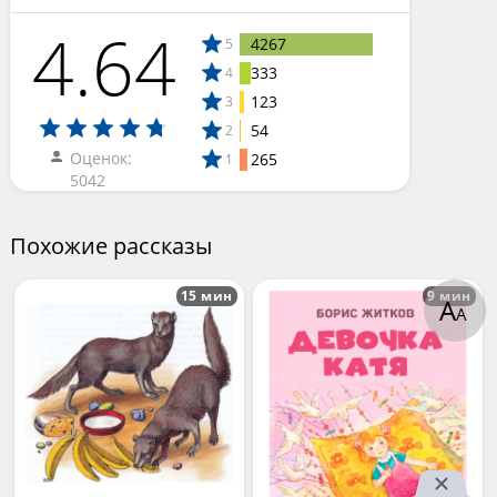
4.64
4267
5
333
4
123
3
54
2
Оценок:
265
1
5042
Похожие рассказы
15 мин
9 мин
А
А