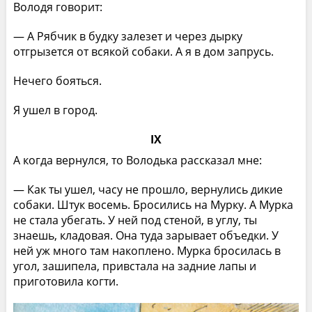
Володя говорит:
— А Рябчик в будку залезет и через дырку
отгрызется от всякой собаки. А я в дом запрусь.
Нечего бояться.
Я ушел в город.
IX
А когда вернулся, то Володька рассказал мне:
— Как ты ушел, часу не прошло, вернулись дикие
собаки. Штук восемь. Бросились на Мурку. А Мурка
не стала убегать. У ней под стеной, в углу, ты
знаешь, кладовая. Она туда зарывает объедки. У
ней уж много там накоплено. Мурка бросилась в
угол, зашипела, привстала на задние лапы и
приготовила когти.