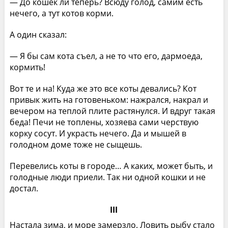
— До кошек ли теперь? Всюду голод, самим есть
нечего, а тут котов корми.
А один сказал:
— Я бы сам кота съел, а не то что его, дармоеда,
кормить!
Вот те и на! Куда же это все коты девались? Кот
привык жить на готовеньком: нажрался, накрал и
вечером на теплой плите растянулся. И вдруг такая
беда! Печи не топлены, хозяева сами черствую
корку сосут. И украсть нечего. Да и мышей в
голодном доме тоже не сыщешь.
Перевелись коты в городе… А каких, может быть, и
голодные люди приели. Так ни одной кошки и не
достал.
III
Настала зима, и море замерзло. Ловить рыбу стало