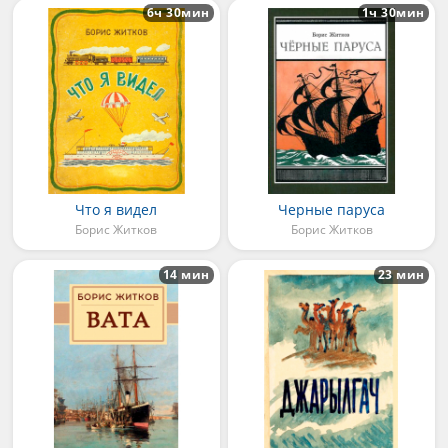
6ч 30мин
1ч 30мин
Что я видел
Черные паруса
Борис Житков
Борис Житков
14 мин
23 мин