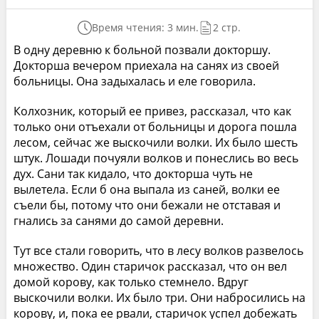
Время чтения: 3 мин.
2 стр.
В одну деревню к больной позвали докторшу.
Докторша вечером приехала на санях из своей
больницы. Она задыхалась и еле говорила.
Колхозник, который ее привез, рассказал, что как
только они отъехали от больницы и дорога пошла
лесом, сейчас же выскочили волки. Их было шесть
штук. Лошади почуяли волков и понеслись во весь
дух. Сани так кидало, что докторша чуть не
вылетела. Если б она выпала из саней, волки ее
съели бы, потому что они бежали не отставая и
гнались за санями до самой деревни.
Тут все стали говорить, что в лесу волков развелось
множество. Один старичок рассказал, что он вел
домой корову, как только стемнело. Вдруг
выскочили волки. Их было три. Они набросились на
корову, и, пока ее рвали, старичок успел добежать