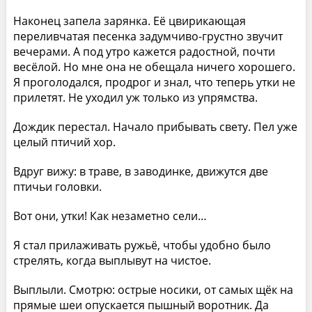
Наконец запела зарянка. Её цвирикающая
переливчатая песенка задумчиво-грустно звучит
вечерами. А под утро кажется радостной, почти
весёлой. Но мне она не обещала ничего хорошего.
Я проголодался, продрог и знал, что теперь утки не
прилетят. Не уходил уж только из упрямства.
Дождик перестал. Начало прибывать свету. Пел уже
целый птичий хор.
Вдруг вижу: в траве, в заводинке, движутся две
птичьи головки.
Вот они, утки! Как незаметно сели…
Я стал прилаживать ружьё, чтобы удобно было
стрелять, когда выплывут на чистое.
Выплыли. Смотрю: острые носики, от самых щёк на
прямые шеи опускается пышный воротник. Да