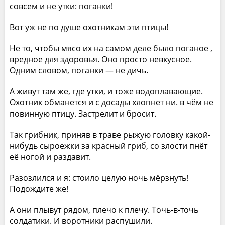
совсем и не утки: поганки!
Вот уж не по душе охотникам эти птицы!
Не то, чтобы мясо их на самом деле было поганое ,
вредное для здоровья. Оно просто невкусное.
Одним словом, поганки — не дичь.
А живут там же, где утки, и тоже водоплавающие.
Охотник обманется и с досады хлопнет ни. в чём не
повинную птицу. Застрелит и бросит.
Так грибник, приняв в траве рыжую головку какой-
нибудь сыроежки за красный гриб, со злости пнёт
её ногой и раздавит.
Разозлился и я: стоило целую ночь мёрзнуть!
Подождите же!
А они плывут рядом, плечо к плечу. Точь-в-точь
солдатики. И воротники распушили.