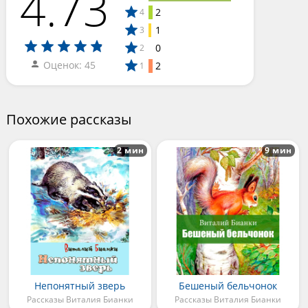
4.73
2
4
1
3
0
2
Оценок: 45
2
1
Похожие рассказы
2 мин
9 мин
Непонятный зверь
Бешеный бельчонок
Рассказы Виталия Бианки
Рассказы Виталия Бианки