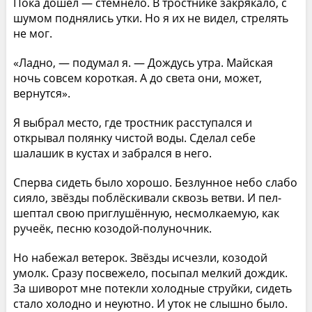
Пока дошёл — стемнело. В тростнике закрякало, с
шумом поднялись утки. Но я их не видел, стрелять
не мог.
«Ладно, — подумал я. — Дождусь утра. Майская
ночь совсем короткая. А до света они, может,
вернутся».
Я выбрал место, где тростник расступался и
открывал полянку чистой воды. Сделал себе
шалашик в кустах и забрался в него.
Сперва сидеть было хорошо. Безлунное небо слабо
сияло, звёзды поблёскивали сквозь ветви. И пел-
шептал свою приглушённую, несмолкаемую, как
ручеёк, песню козодой-полуночник.
Но набежал ветерок. Звёзды исчезли, козодой
умолк. Сразу посвежело, посыпал мелкий дождик.
За шиворот мне потекли холодные струйки, сидеть
стало холодно и неуютно. И уток не слышно было.