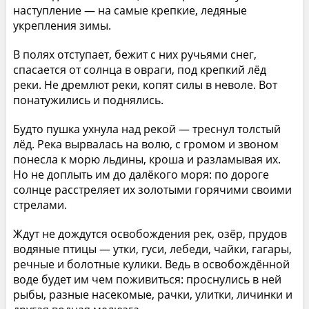
наступление — на самые крепкие, ледяные
укрепления зимы.
В полях отступает, бежит с них ручьями снег,
спасается от солнца в овраги, под крепкий лёд
реки. Не дремлют реки, копят силы в неволе. Вот
понатужились и поднялись.
Будто пушка ухнула над рекой — треснул толстый
лёд. Река вырвалась на волю, с громом и звоном
понесла к морю льдины, кроша и разламывая их.
Но не доплыть им до далёкого моря: по дороге
солнце расстреляет их золотыми горячими своими
стрелами.
Ждут не дождутся освобождения рек, озёр, прудов
водяные птицы — утки, гуси, лебеди, чайки, гагары,
речные и болотные кулики. Ведь в освобождённой
воде будет им чем поживиться: проснулись в ней
рыбы, разные насекомые, рачки, улитки, личинки и