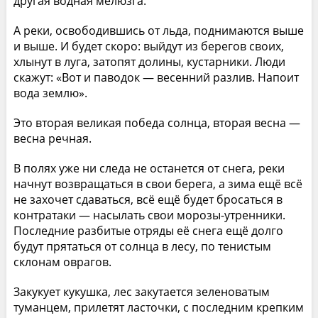
другая водная мелюзга.
А реки, освободившись от льда, поднимаются выше
и выше. И будет скоро: выйдут из берегов своих,
хлынут в луга, затопят долины, кустарники. Люди
скажут: «Вот и паводок — весенний разлив. Напоит
вода землю».
Это вторая великая победа солнца, вторая весна —
весна речная.
В полях уже ни следа не останется от снега, реки
начнут возвращаться в свои берега, а зима ещё всё
не захочет сдаваться, всё ещё будет бросаться в
контратаки — насылать свои морозы-утренники.
Последние разбитые отряды её снега ещё долго
будут прятаться от солнца в лесу, по тенистым
склонам оврагов.
Закукует кукушка, лес закутается зеленоватым
туманцем, прилетят ласточки, с последним крепким