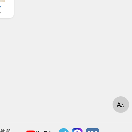
к
н
А
А
дания