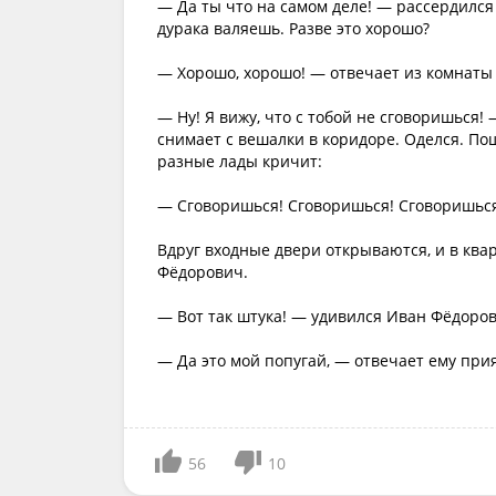
— Да ты что на самом деле! — рассердился 
дурака валяешь. Разве это хорошо?
— Хорошо, хорошо! — отвечает из комнаты 
— Ну! Я вижу, что с тобой не сговоришься!
снимает с вешалки в коридоре. Оделся. Пош
разные лады кричит:
— Сговоришься! Сговоришься! Сговоришьс
Вдруг входные двери открываются, и в квар
Фёдорович.
— Вот так штука! — удивился Иван Фёдоров
— Да это мой попугай, — отвечает ему прия
56
10