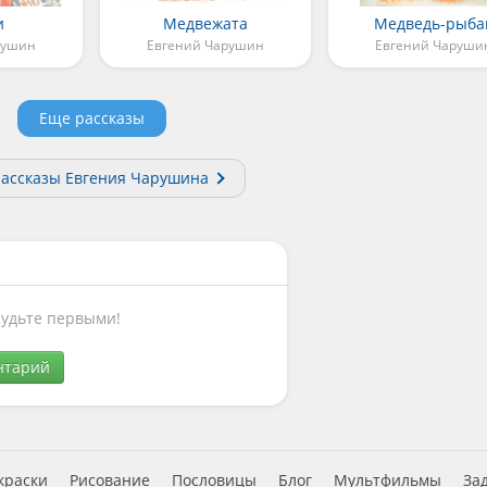
и
Медвежата
Медведь-рыба
рушин
Евгений Чарушин
Евгений Чаруши
Еще рассказы
рассказы Евгения Чарушина
Будьте первыми!
нтарий
краски
Рисование
Пословицы
Блог
Мультфильмы
За