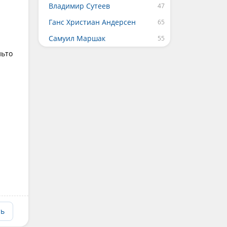
Владимир Сутеев
Ганс Христиан Андерсен
Самуил Маршак
льто
ть