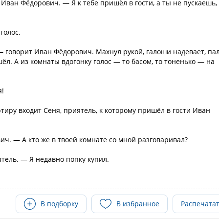
Иван Фёдорович. — Я к тебе пришёл в гости, а ты не пускаешь,
голос.
 — говорит Иван Фёдорович. Махнул рукой, галоши надевает, па
ёл. А из комнаты вдогонку голос — то басом, то тоненько — на
я!
тиру входит Сеня, приятель, к которому пришёл в гости Иван
ич. — А кто же в твоей комнате со мной разговаривал?
тель. — Я недавно попку купил.
В подборку
В избранное
Распечата