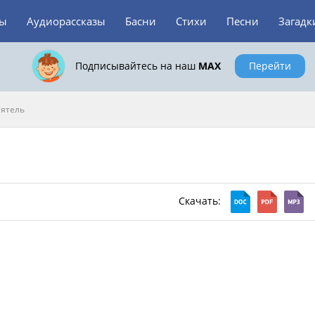
зы
Аудиорассказы
Басни
Стихи
Песни
Загадк
Подписывайтесь на наш
MAX
Перейти
ятель
Скачать: