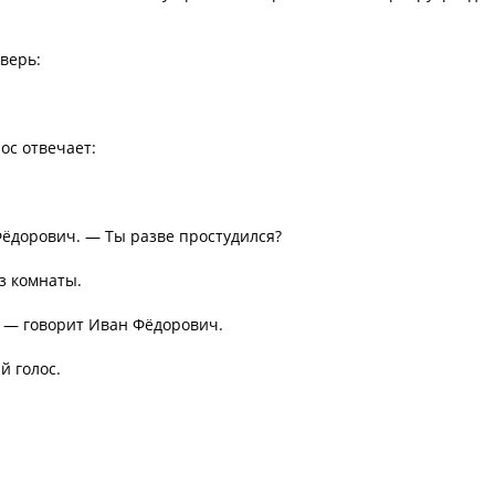
верь:
ос отвечает:
 Фёдорович. — Ты разве простудился?
з комнаты.
, — говорит Иван Фёдорович.
й голос.