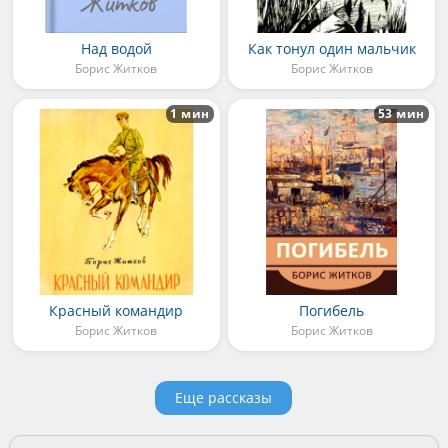
Над водой
Как тонул один мальчик
Борис Житков
Борис Житков
1 мин
53 мин
Красный командир
Погибель
Борис Житков
Борис Житков
Еще рассказы