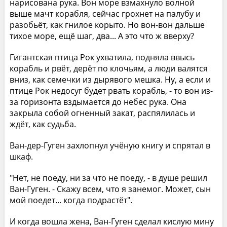
нарисована рука. Вон море взмахнуло волной
выше мачт корабля, сейчас грохнет на палубу и
разобьёт, как гнилое корыто. Но вон-вон дальше
тихое море, ещё шаг, два... А это что ж вверху?
Гигантская птица Рок ухватила, подняла ввысь
корабль и рвёт, дерёт по клочьям, а люди валятся
вниз, как семечки из дырявого мешка. Ну, а если и
птице Рок недосуг будет рвать корабль, - то вон из-
за горизонта вздымается до небес рука. Она
закрыла собой огненный закат, распялилась и
ждёт, как судьба.
Ван-дер-Гуген захлопнул учёную книгу и спрятал в
шкаф.
"Нет, не поеду, ни за что не поеду, - в душе решил
Ван-Гуген. - Скажу всем, что я занемог. Может, сын
мой поедет... когда подрастёт".
И когда вошла жена, Ван-Гуген сделал кислую мину