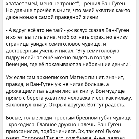
хватает змей, меня не тронет", - решил Ван-Гуген.
Но дальше прочёл в книге, что змей ухватил как-то
даже монаха самой праведной жизни.
- А вдруг всё это не так? - уж вслух сказал Ван-Гуген
и хотел выпить вина, чтоб согнать страх, но внизу
страницы увидал семиголовое чудище, и
достоверный учёный писал: "Эту семиголовую
гидру и сейчас ещё можно видеть в городе
Венеции, где её показывают за небольшие деньги".
Уж если сам архиепископ Магнус пишет, значит,
правда, и Ван-Гуген уж не читал больше, а
дрожащими пальцами листал книгу. Вон чудище
прямо с берега ухватило человека и ест, как кильку.
Захлопнул книгу. Открыл другую. Вот тут радость.
Босые, голые люди простым бревном губят чудище
- крокодила. Главное дружно налечь. Ван-Гуген
приосанился, подбоченился. Эх, так его! Луком
разят. Топором! Так его, голубчика. А-а-а, задрал