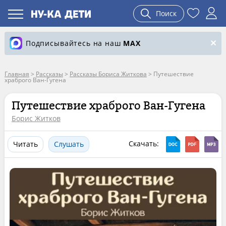
Поиск
Подписывайтесь на наш
MAX
Главная
>
Рассказы
>
Рассказы Бориса Житкова
>
Путешествие
храброго Ван-Гугена
Путешествие храброго Ван-Гугена
Борис Житков
Скачать:
Читать
Слушать