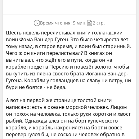
Время чтения: 5 мин.
2 стр.
Шесть недель перелистывал книги голландский
воин Фома Ван-дер-Гуген. Это было четыреста лет
тому назад, в старое время, и воин был старинный.
Чего ж он книги перелистывал? В книгах он
вычитывал, что ждёт его в пути, когда он на
корабле поедет в Персию и повезёт золото, чтобы
выкупить из плена своего брата Иоганна Ван-дер-
Гугена. Корабли у голландцев на славу ни ветру, ни
бури не боятся - не беда.
А вот на первой же странице толстой книги
написано: есть в океане морской человек. Лицом
он похож на человека, только руки коротки и хвост
рыбий. Однажды влез он на борт купеческого
корабля, и корабль накренился на борт и вовсе
перевернулся бы, не соскочи человек обратно в