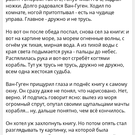
ножки. Долго радовался Ван-Гуген. Ходил по
комнате, ногой притоптывал - есть на чудище
управа. Главное - дружно и не трусь.
Но вот он после обеда поспал, снова сел за книги: и
вот на картине море, за морем огненные волны, с
огнём уж тихая, мирная вода. А из тихой воды с
края света подымается рука - пальцы до небес.
Распялилась рука и вот-вот сгребёт когтями
корабль. Тут уж трусь не трусь, дружно не дружно,
всем одна жестокая судьба.
Ван-Гуген прищурил глаза и поднёс книгу к самому
окну. Он сразу даже не понял, что нарисовано. Нет,
верно. И подпись говорит ясно: вылез из моря
огромный спрут, опутал своими щупальцами мачты
корабля... ну, дальше понятно, чем всё кончилось.
Он хотел уж захлопнуть книгу. Но потом опять стал
разглядывать ту картинку, на которой была