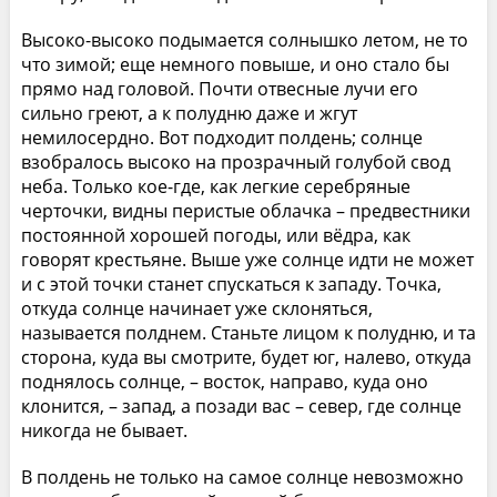
Высоко-высоко подымается солнышко летом, не то
что зимой; еще немного повыше, и оно стало бы
прямо над головой. Почти отвесные лучи его
сильно греют, а к полудню даже и жгут
немилосердно. Вот подходит полдень; солнце
взобралось высоко на прозрачный голубой свод
неба. Только кое-где, как легкие серебряные
черточки, видны перистые облачка – предвестники
постоянной хорошей погоды, или вёдра, как
говорят крестьяне. Выше уже солнце идти не может
и с этой точки станет спускаться к западу. Точка,
откуда солнце начинает уже склоняться,
называется полднем. Станьте лицом к полудню, и та
сторона, куда вы смотрите, будет юг, налево, откуда
поднялось солнце, – восток, направо, куда оно
клонится, – запад, а позади вас – север, где солнце
никогда не бывает.
В полдень не только на самое солнце невозможно