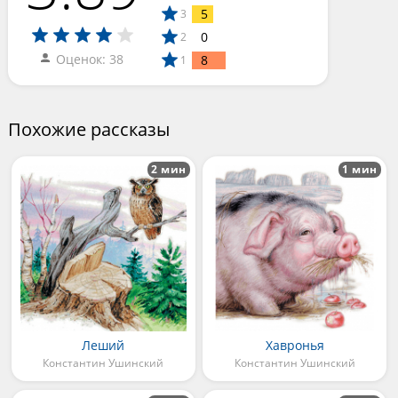
5
3
0
2
Оценок: 38
8
1
Похожие рассказы
2 мин
1 мин
Леший
Хавронья
Константин Ушинский
Константин Ушинский