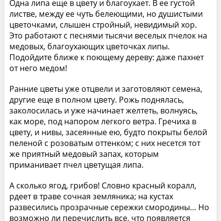
Одна липа еще в цвету и благоухает. В ее густой
листве, между ее чуть белеющими, но душистыми
цветочками, слышен стройный, невидимый хор.
Это работают с песнями тысячи веселых пчелок на
медовых, благоухающих цветочках липы.
Подойдите ближе к поющему дереву: даже пахнет
от него медом!
Ранние цветы уже отцвели и заготовляют семена,
другие еще в полном цвету. Рожь поднялась,
заколосилась и уже начинает желтеть, волнуясь,
как море, под напором легкого ветра. Гречиха в
цвету, и нивы, засеянные ею, будто покрыты белой
пеленой с розоватым оттенком; с них несется тот
же приятный медовый запах, которым
приманивает пчел цветущая липа.
А сколько ягод, грибов! Словно красный коралл,
рдеет в траве сочная земляника; на кустах
развесились прозрачные сережки смородины… Но
возможно ли перечислить все, что появляется