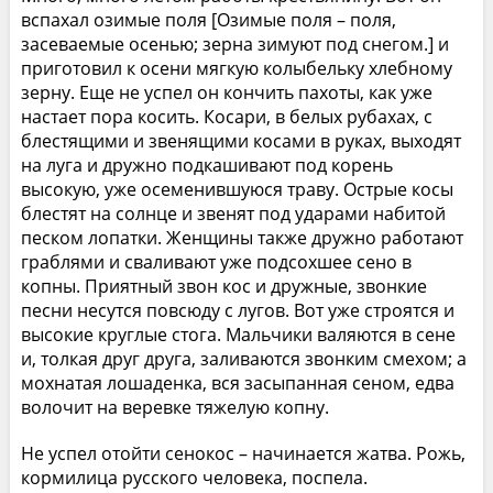
вспахал озимые поля [Озимые поля – поля,
засеваемые осенью; зерна зимуют под снегом.] и
приготовил к осени мягкую колыбельку хлебному
зерну. Еще не успел он кончить пахоты, как уже
настает пора косить. Косари, в белых рубахах, с
блестящими и звенящими косами в руках, выходят
на луга и дружно подкашивают под корень
высокую, уже осеменившуюся траву. Острые косы
блестят на солнце и звенят под ударами набитой
песком лопатки. Женщины также дружно работают
граблями и сваливают уже подсохшее сено в
копны. Приятный звон кос и дружные, звонкие
песни несутся повсюду с лугов. Вот уже строятся и
высокие круглые стога. Мальчики валяются в сене
и, толкая друг друга, заливаются звонким смехом; а
мохнатая лошаденка, вся засыпанная сеном, едва
волочит на веревке тяжелую копну.
Не успел отойти сенокос – начинается жатва. Рожь,
кормилица русского человека, поспела.