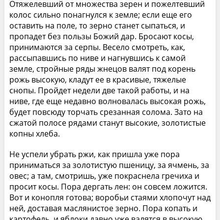
Отяжелевший от множества зерен и пожелтевший
колос сильно понагнулся к земле; если еще его
оставить на поле, то зерно станет сыпаться, и
пропадет без пользы Божий дар. Бросают косы,
принимаются за серпы. Весело смотреть, как,
рассыпавшись по ниве и нагнувшись к самой
земле, стройные ряды жнецов валят под корень
рожь высокую, кладут ее в красивые, тяжелые
снопы. Пройдет недели две такой работы, и на
ниве, где еще недавно волновалась высокая рожь,
будет повсюду торчать срезанная солома. Зато на
сжатой полосе рядами станут высокие, золотистые
копны хлеба.
Не успели убрать ржи, как пришла уже пора
приниматься за золотистую пшеницу, за ячмень, за
овес; а там, смотришь, уже покраснела гречиха и
просит косы. Пора дергать лен: он совсем ложится.
Вот и конопля готова; воробьи стаями хлопочут над
ней, доставая маслянистое зерно. Пора копать и
картофель, и яблоки давно уже валятся в высокую