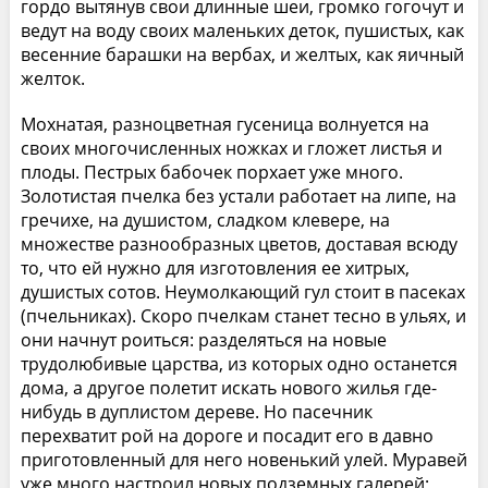
гордо вытянув свои длинные шеи, громко гогочут и
ведут на воду своих маленьких деток, пушистых, как
весенние барашки на вербах, и желтых, как яичный
желток.
Мохнатая, разноцветная гусеница волнуется на
своих многочисленных ножках и гложет листья и
плоды. Пестрых бабочек порхает уже много.
Золотистая пчелка без устали работает на липе, на
гречихе, на душистом, сладком клевере, на
множестве разнообразных цветов, доставая всюду
то, что ей нужно для изготовления ее хитрых,
душистых сотов. Неумолкающий гул стоит в пасеках
(пчельниках). Скоро пчелкам станет тесно в ульях, и
они начнут роиться: разделяться на новые
трудолюбивые царства, из которых одно останется
дома, а другое полетит искать нового жилья где-
нибудь в дуплистом дереве. Но пасечник
перехватит рой на дороге и посадит его в давно
приготовленный для него новенький улей. Муравей
уже много настроил новых подземных галерей;