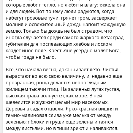
которые любят тепло, но любят и влагу; тяжела она
и для людей. Вот почему люди радуются, когда
набегут грозовые тучи, грянет гром, засверкает
молния и освежительный дождь напоит жаждущую
землю. Только бы дождь не был с градом, что
иногда случается среди самого жаркого лета: град
губителен для поспевающих хлебов и лоском
кладет иное поле. Крестьяне усердно молят Бога,
чтобы града не было.
Все, что начала весна, доканчивает лето. Листья
вырастают во всю свою величину, и, недавно еще
прозрачная, роща делается непроглядным
жилищем тысячи птиц. На заливных лугах густая,
высокая трава волнуется, как море. В ней
шевелится и жужжит целый мир насекомых.
Деревья в садах отцвели. Ярко-красная вишня и
темно-малиновая слива уже мелькают между
зеленью; яблоки и груши еще зелены и таятся
между листьями, но в тиши зреют и наливаются.