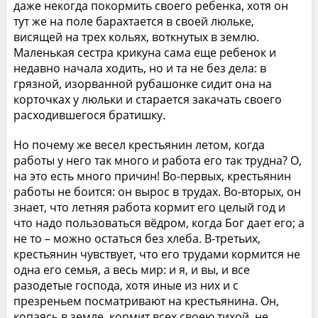
даже некогда покормить своего ребенка, хотя он
тут же на поле барахтается в своей люльке,
висящей на трех кольях, воткнутых в землю.
Маленькая сестра крикуна сама еще ребенок и
недавно начала ходить, но и та не без дела: в
грязной, изорванной рубашонке сидит она на
корточках у люльки и старается закачать своего
расходившегося братишку.
Но почему же весел крестьянин летом, когда
работы у него так много и работа его так трудна? О,
на это есть много причин! Во-первых, крестьянин
работы не боится: он вырос в трудах. Во-вторых, он
знает, что летняя работа кормит его целый год и
что надо пользоваться вёдром, когда Бог дает его; а
не то – можно остаться без хлеба. В-третьих,
крестьянин чувствует, что его трудами кормится не
одна его семья, а весь мир: и я, и вы, и все
разодетые господа, хотя иные из них и с
презреньем посматривают на крестьянина. Он,
копаясь в земле, кормит всех своею тихой, не