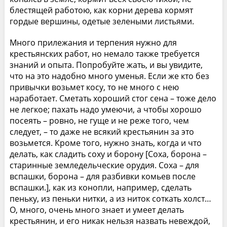
блестящей работою, как корни дерева кормят
гордые вершины, одетые зелеными листьями.
Много прилежания и терпения нужно для
крестьянских работ, но немало также требуется
знаний и опыта. Попробуйте жать, и вы увидите,
что на это надобно много уменья. Если же кто без
привычки возьмет косу, то не много с нею
наработает. Сметать хороший стог сена – тоже дело
не легкое; пахать надо умеючи, а чтобы хорошо
посеять – ровно, не гуще и не реже того, чем
следует, – то даже не всякий крестьянин за это
возьмется. Кроме того, нужно знать, когда и что
делать, как сладить соху и борону [Соха, борона –
старинные земледельческие орудия. Соха – для
вспашки, борона – для разбивки комьев после
вспашки.], как из конопли, например, сделать
пеньку, из пеньки нитки, а из ниток соткать холст…
О, много, очень много знает и умеет делать
крестьянин, и его никак нельзя назвать невеждой,