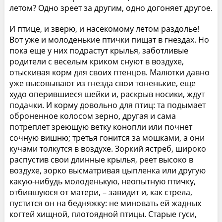
летом? Одно зреет за другим, одно догоняет другое.
И птице, и зверю, и насекомому летом раздолье!
Вот уже и молоденькие птички пищат в гнездах. Но
пока еще у них подрастут крылья, заботливые
родители с веселым криком снуют в воздухе,
отыскивая корм для своих птенцов. Малютки давно
уже высовывают из гнезда свои тоненькие, еще
худо оперившиеся шейки и, раскрыв носики, ждут
подачки. И корму довольно для птиц: та подымает
оброненное колосом зерно, другая и сама
потреплет зреющую ветку конопли или почнет
сочную вишню; третья гонится за мошками, а они
кучами толкутся в воздухе. Зоркий ястреб, широко
распустив свои длинные крылья, реет высоко в
воздухе, зорко высматривая цыпленка или другую
какую-нибудь молоденькую, неопытную птичку,
отбившуюся от матери, – завидит и, как стрела,
пустится он на бедняжку: не миновать ей жадных
когтей хищной, плотоядной птицы. Старые гуси,