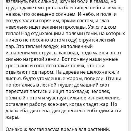
взглянуть без сильной, жгучей боли в глазах, но
трудно даже смотреть на блестящее небо и землю,
на все, что освещено солнцем. И небо, и поля, и
воздух залиты горячим, ярким светом, и глаз
невольно ищет зелени и прохлады. Уж слишком
тепло! Над отдыхающими полями (теми, на которых
ничего не посеяно в этом году) струится легкий
пар. Это теплый воздух, наполненный
испарениями: струясь, как вода, подымается он от
сильно нагретой земли. Вот почему наши умные
крестьяне и говорят о таких полях, что они
отдыхают под паром. На дереве не шелохнется, и
листья, будто утомленные жаром, повисли. Птицы
попрятались в лесной глуши; домашний скот
перестает пастись и ищет прохлады; человек,
облитый потом и чувствуя сильное изнеможение,
оставляет работу: все ждет, когда спадет жар. Но
для хлеба, для сена, для деревьев необходимы эти
жары.
Однако ж долгая засуха вредна для растений,