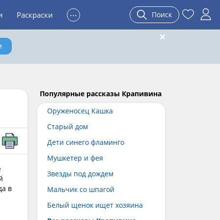
...
и
Раскраски
Поиск
и
Популярные рассказы Крапивина
Оруженосец Кашка
Старый дом
Дети синего фламинго
Мушкетер и фея
е
Звезды под дождем
й
да в
Мальчик со шпагой
Белый щенок ищет хозяина