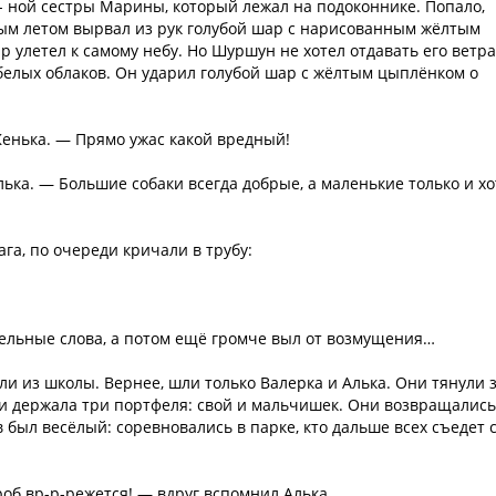
- ной сестры Марины, который лежал на подоконнике. Попало,
ым летом вырвал из рук голубой шар с нарисованным жёлтым
 улетел к самому небу. Но Шуршун не хотел отдавать его ветра
белых облаков. Он ударил голубой шар с жёлтым цыплёнком о
енька. — Прямо ужас какой вредный!
ька. — Большие собаки всегда добрые, а маленькие только и хо
ага, по очереди кричали в трубу:
ельные слова, а потом ещё громче выл от возмущения…
и из школы. Вернее, шли только Валерка и Алька. Они тянули 
 и держала три портфеля: свой и мальчишек. Они возвращались
 был весёлый: соревновались в парке, кто дальше всех съедет 
гроб вр-р-режется! — вдруг вспомнил Алька.