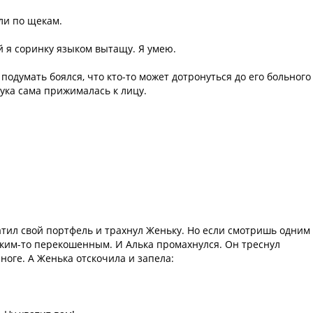
ли по щекам.
й я соринку языком вытащу. Я умею.
одумать боялся, что кто-то может дотронуться до его больного
 рука сама прижималась к лицу.
ватил свой портфель и трахнул Женьку. Но если смотришь одним
каким-то перекошенным. И Алька промахнулся. Он треснул
ноге. А Женька отскочила и запела: