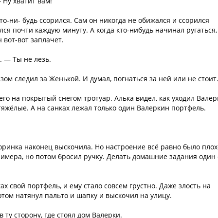
Ну хватит вам!
кто-ни- будь ссорился. Сам он никогда не обижался и ссорился
ся почти каждую минуту. А когда кто-нибудь начинал ругаться,
 вот-вот заплачет.
. — Ты не лезь.
азом следил за Женькой. И думал, погнаться за ней или не стоит
го на покрытый снегом тротуар. Алька видел, как уходил Валер
тяжёлые. А на санках лежал только один Валеркин портфель.
соринка наконец выскочила. Но настроение всё равно было плох
римера, но потом бросил ручку. Делать домашние задания один
ах свой портфель, и ему стало совсем грустно. Даже злость на
отом натянул пальто и шапку и выскочил на улицу.
 ту сторону, где стоял дом Валерки.