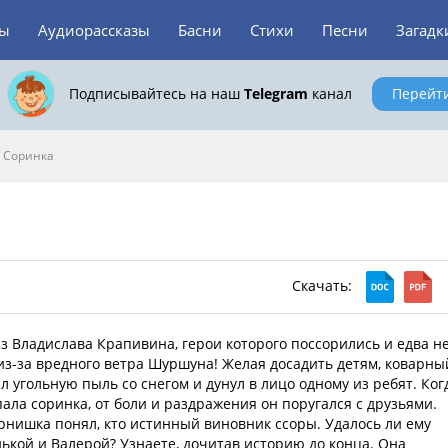
зы
Аудиорассказы
Басни
Стихи
Песни
Загадк
Подписывайтесь на наш
Telegram
канал
Перейт
>
Соринка
Скачать:
з Владислава Крапивина, герои которого поссорились и едва н
 из-за вредного ветра Шуршуна! Желая досадить детям, коварны
 угольную пыль со снегом и дунул в лицо одному из ребят. Ког
ала соринка, от боли и раздражения он поругался с друзьями.
рнишка понял, кто истинный виновник ссоры. Удалось ли ему
ькой и Валерой? Узнаете, дочитав историю до конца. Она