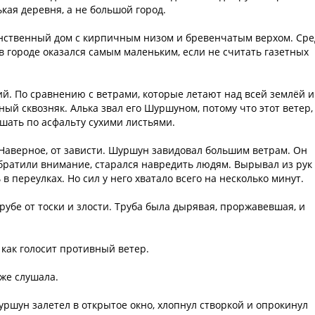
кая деревня, а не большой город.
динственный дом с кирпичным низом и бревенчатым верхом. Ср
в городе оказался самым маленьким, если не считать газетных
ий. По сравнению с ветрами, которые летают над всей землёй и
ный сквозняк. Алька звал его Шуршуном, потому что этот ветер,
ршать по асфальту сухими листьями.
Наверное, от зависти. Шуршун завидовал большим ветрам. Он
 обратили внимание, старался навредить людям. Вырывал из рук
в переулках. Но сил у него хватало всего на несколько минут.
рубе от тоски и злости. Труба была дырявая, проржавевшая, и
 как голосит противный ветер.
же слушала.
ршун залетел в открытое окно, хлопнул створкой и опрокинул