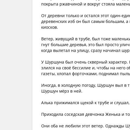
покрыта ржавчиной и вокруг стояла малень
От деревни только и остался этот один-е
деревенских изб он был самым большим, а 
киосков.
Ветер, живущий в трубе, был тоже маленьк
гнут большие деревья, это был просто улич
когда вылетал на улицу, сразу начинал шу
У Шуршуна был очень скверный характер. 
злился на своё бессилие и, чтобы на него
газеты, хлопал форточками, поднимал пыль 
Иногда, в холодную погоду, Шуршун выл в т
Шуршун мёрз в ней.
Алька прижимался щекой к трубе и слушал,
Приходила соседская девчонка Женька и то
Они оба не любили этот ветер. Однажды Шу