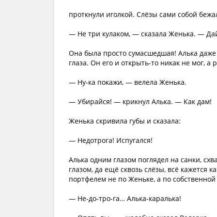
проткнули иголкой. Слёзы сами собой бежа
— Не три кулаком, — сказала Женька. — Да
Она была просто сумасшедшая! Алька даже п
глаза. Он его и открыть-то никак не мог, а
— Ну-ка покажи, — велела Женька.
— Убирайся! — крикнул Алька. — Как дам!
Женька скривила губы и сказала:
— Недотрога! Испугался!
Алька одним глазом поглядел на санки, сх
глазом, да ещё сквозь слёзы, всё кажется 
портфелем не по Женьке, а по собственной 
— Не-до-тро-га… Алька-каралька!