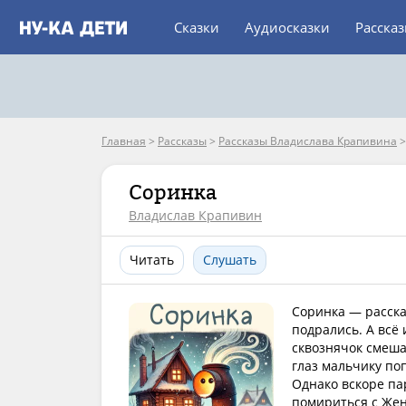
Сказки
Аудиосказки
Расска
Главная
>
Рассказы
>
Рассказы Владислава Крапивина
Соринка
Владислав Крапивин
Читать
Слушать
Соринка — расска
подрались. А всё
сквознячок смешал
глаз мальчику поп
Однако вскоре па
помириться с Жен