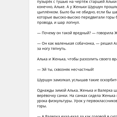
пузырёк с тушью на чертёж старшей Альки
конечно, Альке. А у Женьки Шуршун прошл
цыплёнком. Было бы не обидно, если бы шар
которые высоко-высоко передвигали горы 
провода, и шар лопнул.
— Почему он такой вредный? — говорила Ж
— Он как маленькая собачонка, — решил Ал
за ногу тяпнуть.
Алька и Женька, чтобы разозлить своего вр
— Эй ты, сквозняк несчастный!
Шуршун замолкал, услышав такие оскорбит
Однажды зимой Алька, Женька и Валерка шл
верёвочку санки. На санках сидела Женька
урока физкультуры. Урок у первоклассников
горы.
— А Валерка ехал-ехал да как головой в су