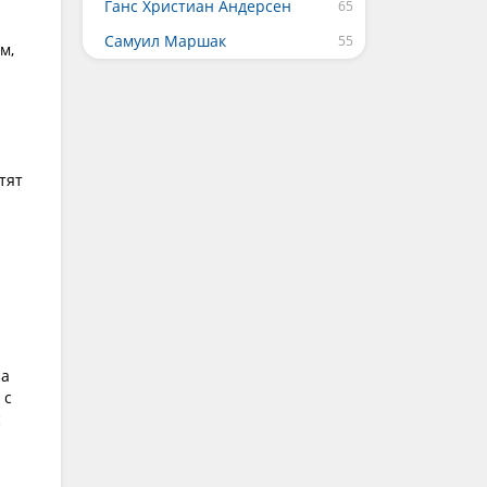
Ганс Христиан Андерсен
Самуил Маршак
м,
тят
за
 с
с