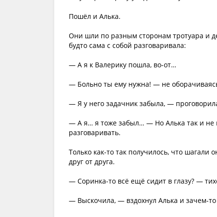
Пошёл и Алька.
Они шли по разным сторонам тротуара и де
будто сама с собой разговаривала:
— А я к Валерику пошла, во-от…
— Больно ты ему нужна! — не оборачиваясь
— Я у него задачник забыла, — проговорил
— А я… я тоже забыл… — Но Алька так и не
разговаривать.
Только как-то так получилось, что шагали 
друг от друга.
— Соринка-то всё ещё сидит в глазу? — ти
— Выскочила, — вздохнул Алька и зачем-то 