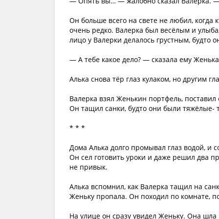
— Опять вы… — жалобно сказал Валерка. — 
Он больше всего на свете не любил, когда 
очень редко. Валерка был весёлым и улыбал
лицо у Валерки делалось грустным, будто он
— А тебе какое дело? — сказала ему Женька
Алька снова тёр глаз кулаком, но другим гл
Валерка взял Женькин портфель, поставил е
Он тащил санки, будто они были тяжёлые- 
* * *
Дома Алька долго промывал глаз водой, и 
Он сел готовить уроки и даже решил два п
не привык.
Алька вспомнил, как Валерка тащил на санк
Женьку пропала. Он походил по комнате, п
На улице он сразу увидел Женьку. Она шла в