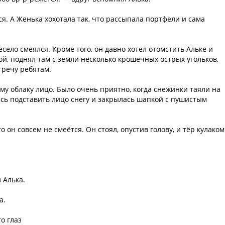
я. А Женька хохотала так, что рассыпала портфели и сама
есело смеялся. Кроме того, он давно хотел отомстить Альке и
ой, поднял там с земли несколько крошечных острых угольков,
тречу ребятам.
му облаку лицо. Было очень приятно, когда снежинки таяли на
сь подставить лицо снегу и закрылась шапкой с пушистым
о он совсем не смеётся. Он стоял, опустив голову, и тёр кулаком
 Алька.
а.
то глаз