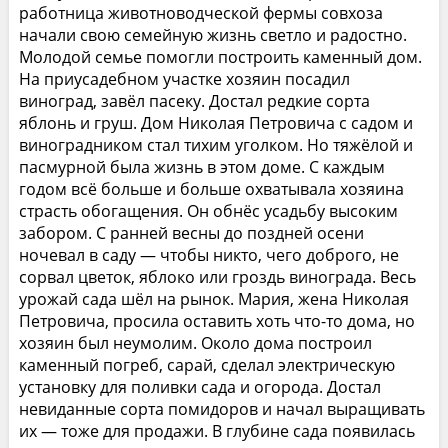
работница животноводческой фермы совхоза
начали свою семейную жизнь светло и радостно.
Молодой семье помогли построить каменный дом.
На приусадебном участке хозяин посадил
виноград, завёл пасеку. Достал редкие сорта
яблонь и груш. Дом Николая Петровича с садом и
виноградником стал тихим уголком. Но тяжёлой и
пасмурной была жизнь в этом доме. С каждым
годом всё больше и больше охватывала хозяина
страсть обогащения. Он обнёс усадьбу высоким
забором. С ранней весны до поздней осени
ночевал в саду — чтобы никто, чего доброго, не
сорвал цветок, яблоко или гроздь винограда. Весь
урожай сада шёл на рынок. Мария, жена Николая
Петровича, просила оставить хоть что-то дома, но
хозяин был неумолим. Около дома построил
каменный погреб, сарай, сделал электрическую
установку для поливки сада и огорода. Достал
невиданные сорта помидоров и начал выращивать
их — тоже для продажи. В глубине сада появилась