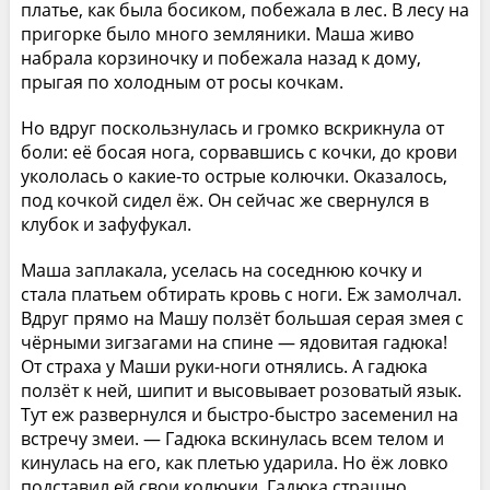
платье, как была босиком, побежала в лес. В лесу на
пригорке было много земляники. Маша живо
набрала корзиночку и побежала назад к дому,
прыгая по холодным от росы кочкам.
Но вдруг поскользнулась и громко вскрикнула от
боли: её босая нога, сорвавшись с кочки, до крови
укололась о какие-то острые колючки. Оказалось,
под кочкой сидел ёж. Он сейчас же свернулся в
клубок и зафуфукал.
Маша заплакала, уселась на соседнюю кочку и
стала платьем обтирать кровь с ноги. Еж замолчал.
Вдруг прямо на Машу ползёт большая серая змея с
чёрными зигзагами на спине — ядовитая гадюка!
От страха у Маши руки-ноги отнялись. А гадюка
ползёт к ней, шипит и высовывает розоватый язык.
Тут еж развернулся и быстро-быстро засеменил на
встречу змеи. — Гадюка вскинулась всем телом и
кинулась на его, как плетью ударила. Но ёж ловко
подставил ей свои колючки. Гадюка страшно