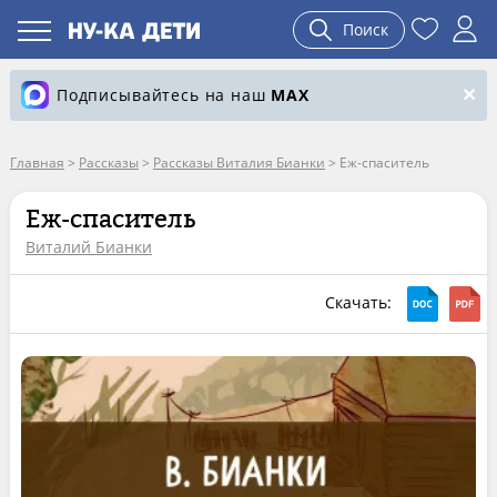
Поиск
Подписывайтесь на наш
MAX
Главная
>
Рассказы
>
Рассказы Виталия Бианки
>
Еж-спаситель
Еж-спаситель
Виталий Бианки
Скачать: