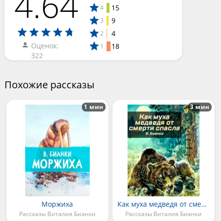
4.64
15
4
9
3
4
2
Оценок:
18
1
322
Похожие рассказы
1 мин
3 мин
Моржиха
Как муха медведя от смерти спасла
Рассказы Виталия Бианки
Рассказы Виталия Бианки