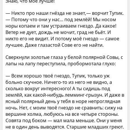
Знаю, что моё лучше!
— Никто про наши гнёзда не знает,— ворчит Тупик.
— Потому что они у нас... под землёй! Мы носом
норы копаем и там устраиваем гнездо. Да какое!
Ветер не дует, дождь не мочит, град не бьёт. И
никто его не видит. И потому моё гнездо — самое
лучшее. Даже глазастой Сове его не найти.
Сверкнули золотые глаза у белой полярной Совы, с
лапы на лапу переступила, пробормотала глухо:
— Всем хорошо твоё гнездо, Тупик, только уж
больно скучное. Ничего-то из него не видно, а
сколько вокруг интересного! А ты сидишь под
землёй, как какой-нибудь лемминг-грызун. И даже в
ясный полярный день у тебя в норе непроглядная
ночь. Нет, с моим твоё гнездо не сравнить: сижу на
вершине холма, любуюсь на все четыре стороны.
Совята под боком — мал мала меньше. Они у меня
не в один день выводятся. Старшие младших греют.