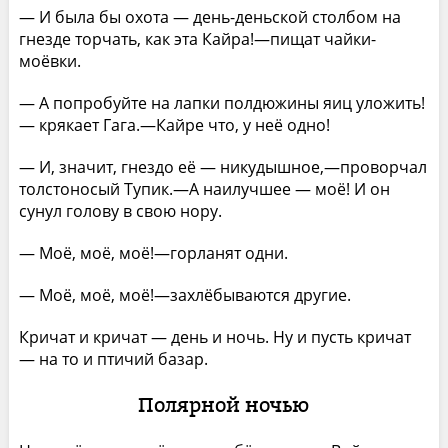
— И была бы охота — день-деньской столбом на
гнезде торчать, как эта Кайра!—пищат чайки-
моёвки.
— А попробуйте на лапки полдюжины яиц уложить!
— крякает Гага.—Кайре что, у неё одно!
— И, значит, гнездо её — никудышное,—проворчал
толстоносый Тупик.—А наилучшее — моё! И он
сунул голову в свою нору.
— Моё, моё, моё!—горланят одни.
— Моё, моё, моё!—захлёбываются другие.
Кричат и кричат — день и ночь. Ну и пусть кричат
— на то и птичий базар.
Полярной ночью