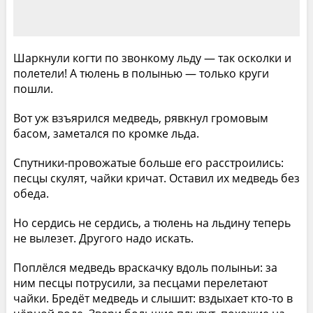
Шаркнули когти по звонкому льду — так осколки и
полетели! А тюлень в полынью — только круги
пошли.
Вот уж взъярился медведь, рявкнул громовым
басом, заметался по кромке льда.
Спутники-провожатые больше его расстроились:
песцы скулят, чайки кричат. Оставил их медведь без
обеда.
Но сердись не сердись, а тюлень на льдину теперь
не вылезет. Другого надо искать.
Поплёлся медведь враскачку вдоль полыньи: за
ним песцы потрусили, за песцами перелетают
чайки. Бредёт медведь и слышит: вздыхает кто-то в