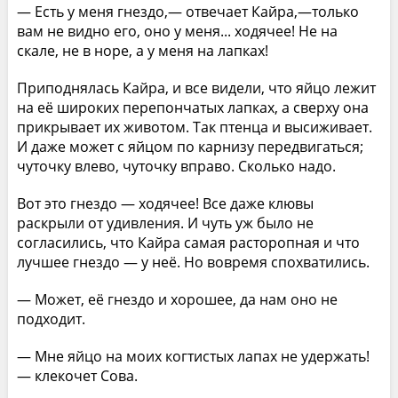
— Есть у меня гнездо,— отвечает Кайра,—только
вам не видно его, оно у меня... ходячее! Не на
скале, не в норе, а у меня на лапках!
Приподнялась Кайра, и все видели, что яйцо лежит
на её широких перепончатых лапках, а сверху она
прикрывает их животом. Так птенца и высиживает.
И даже может с яйцом по карнизу передвигаться;
чуточку влево, чуточку вправо. Сколько надо.
Вот это гнездо — ходячее! Все даже клювы
раскрыли от удивления. И чуть уж было не
согласились, что Кайра самая расторопная и что
лучшее гнездо — у неё. Но вовремя спохватились.
— Может, её гнездо и хорошее, да нам оно не
подходит.
— Мне яйцо на моих когтистых лапах не удержать!
— клекочет Сова.