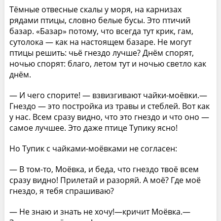
Тёмные отвесные скалы у моря, на карнизах
рядами птицы, словно белые бусы. Это птичий
базар. «Базар» потому, что всегда тут крик, гам,
сутолока — как на настоящем базаре. Не могут
птицы решить: чьё гнездо лучше? Днём спорят,
ночью спорят: благо, летом тут и ночью светло как
днём.
— И чего спорите! — взвизгивают чайки-моёвки.—
Гнездо — это постройка из травы и стеблей. Вот как
у нас. Всем сразу видно, что это гнездо и что оно —
самое лучшее. Это даже птице Тупику ясно!
Но Тупик с чайками-моёвками не согласен:
— В том-то, Моёвка, и беда, что гнездо твоё всем
сразу видно! Прилетай и разоряй. А моё? Где моё
гнездо, я тебя спрашиваю?
— Не знаю и знать не хочу!—кричит Моёвка.—