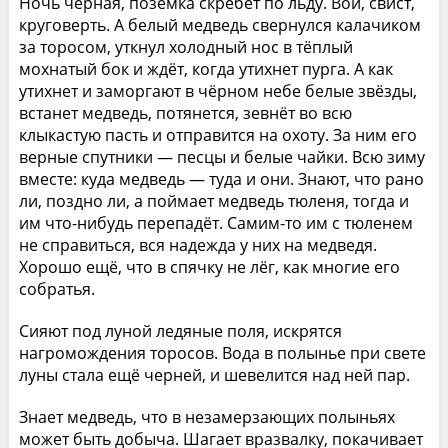
Ночь чёрная, позёмка скребёт по льду. Вой, свист,
круговерть. А белый медведь свернулся калачиком
за торосом, уткнул холодный нос в тёплый
мохнатый бок и ждёт, когда утихнет пурга. А как
утихнет и заморгают в чёрном небе белые звёзды,
встанет медведь, потянется, зевнёт во всю
клыкастую пасть и отправится на охоту. За ним его
верные спутники — песцы и белые чайки. Всю зиму
вместе: куда медведь — туда и они. Знают, что рано
ли, поздно ли, а поймает медведь тюленя, тогда и
им что-нибудь перепадёт. Самим-то им с тюленем
не справиться, вся надежда у них на медведя.
Хорошо ещё, что в спячку не лёг, как многие его
собратья.
Сияют под луной ледяные поля, искрятся
нагромождения торосов. Вода в полынье при свете
луны стала ещё черней, и шевелится над ней пар.
Знает медведь, что в незамерзающих полыньях
может быть добыча. Шагает вразвалку, покачивает