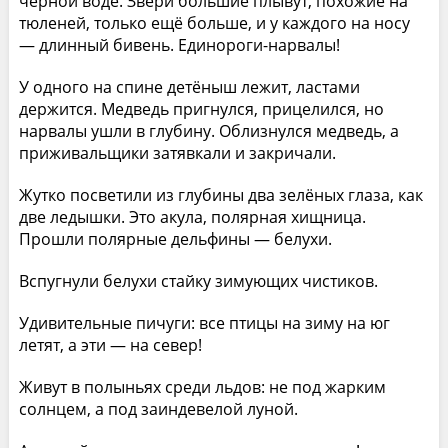
чёрной воде. Звери большие плывут, похожие на
тюленей, только ещё больше, и у каждого на носу
— длинный бивень. Единороги-нарвалы!
У одного на спине детёныш лежит, ластами
держится. Медведь пригнулся, прицелился, но
нарвалы ушли в глубину. Облизнулся медведь, а
приживальщики затявкали и закричали.
Жутко посветили из глубины два зелёных глаза, как
две ледышки. Это акула, полярная хищница.
Прошли полярные дельфины — белухи.
Вспугнули белухи стайку зимующих чистиков.
Удивительные пичуги: все птицы на зиму на юг
летят, а эти — на север!
Живут в полыньях среди льдов: не под жарким
солнцем, а под заиндевелой луной.