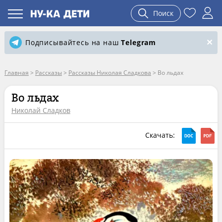
Поиск
Подписывайтесь на наш
Telegram
Главная
>
Рассказы
>
Рассказы Николая Сладкова
>
Во льдах
Во льдах
Николай Сладков
Скачать: