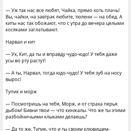
— Уж так нас все любят, Чайка, прямо хоть плачь!
Вы, чайки, на завтрак любите, тюлени — на обед. А
киты нас так обожают, что с утра до вечера целыми
косяками заглатывают.
Нарвал и кит
— Ух, Кит, да ты и вправду чудо-юдо! У тебя даже
усы во рту растут!
— А ты, Нарвал, тогда юдо-чудо! У тебя зуб на носу
вырос!
Тупик и морж
— Посмотришь на тебя, Морж, и от страха перья
дыбом! Бивни твои — что кинжалы. Что же ты этими
разбойничьими клыками делаешь?
— Да то же, Тупик, что и ты своим клювищем-