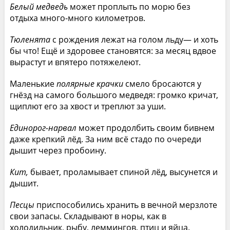
Белый медведь
может проплыть по морю без
отдыха много-много километров.
Тюленята
с рождения лежат на голом льду— и хоть
бы что! Ещё и здоровее становятся: за месяц вдвое
вырастут и впятеро потяжелеют.
Маленькие
полярные крачки
смело бросаются у
гнёзд на самого большого медведя: громко кричат,
щиплют его за хвост и треплют за уши.
Единорог-нарвал
может продолбить своим бивнем
даже крепкий лёд. За ним всё стадо по очереди
дышит через пробоину.
Кит,
бывает, проламывает спиной лёд, высунется и
дышит.
Песцы
приспособились хранить в вечной мерзлоте
свои запасы. Складывают в норы, как в
холодильник, рыбу, леммингов, птиц и яйца.