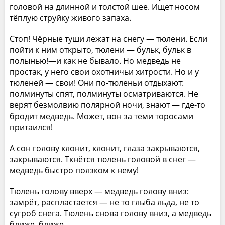
головой на длинной и толстой шее. Ищет носом
тёплую струйку живого запаха.
Стоп! Чёрные туши лежат на снегу — тюлени. Если
пойти к ним открыто, тюлени — бульк, бульк в
полынью!—и как не бывало. Но медведь не
простак, у него свои охотничьи хитрости. Но и у
тюленей — свои! Они по-тюленьи отдыхают:
полминуты спят, полминуты осматриваются. Не
верят безмолвию полярной ночи, знают — где-то
бродит медведь. Может, вон за теми торосами
притаился!
А сон голову клонит, клонит, глаза закрываются,
закрываются. Ткнётся тюлень головой в снег —
медведь быстро ползком к нему!
Тюлень голову вверх — медведь голову вниз:
замрёт, распластается — не то глыба льда, не то
сугроб снега. Тюлень снова голову вниз, а медведь
ближе, ближе...