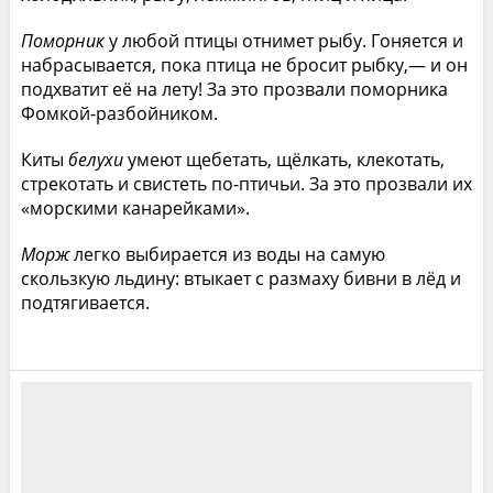
Поморник
у любой птицы отнимет рыбу. Гоняется и
набрасывается, пока птица не бросит рыбку,— и он
подхватит её на лету! За это прозвали поморника
Фомкой-разбойником.
Киты
белухи
умеют щебетать, щёлкать, клекотать,
стрекотать и свистеть по-птичьи. За это прозвали их
«морскими канарейками».
Морж
легко выбирается из воды на самую
скользкую льдину: втыкает с размаху бивни в лёд и
подтягивается.