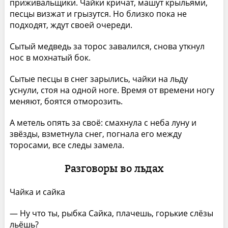
приживальщики. Чайки кричат, машут крыльями,
песцы визжат и грызутся. Но близко пока не
подходят, ждут своей очереди.
Сытый медведь за торос завалился, снова уткнул
нос в мохнатый бок.
Сытые песцы в снег зарылись, чайки на льду
уснули, стоя на одной ноге. Время от времени ногу
меняют, боятся отморозить.
А метель опять за своё: смахнула с неба луну и
звёзды, взметнула снег, погнала его между
торосами, все следы замела.
Разговоры во льдах
Чайка и сайка
— Ну что ты, рыбка Сайка, плачешь, горькие слёзы
льёшь?