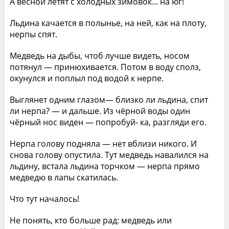
А весной летят с холодных зимовок... на юг!
Льдина качается в полынье, на ней, как на плоту,
нерпы спят.
Медведь на дыбы, чтоб лучше видеть, носом
потянул — принюхивается. Потом в воду сполз,
окунулся и поплыл под водой к нерпе.
Выглянет одним глазом— близко ли льдина, спит
ли нерпа? — и дальше. Из чёрной воды один
чёрный нос виден — попробуй- ка, разгляди его.
Нерпа голову подняла — нет вблизи никого. И
снова голову опустила. Тут медведь навалился на
льдину, встала льдина торчком — нерпа прямо
медведю в лапы скатилась.
Что тут началось!
Не понять, кто больше рад: медведь или