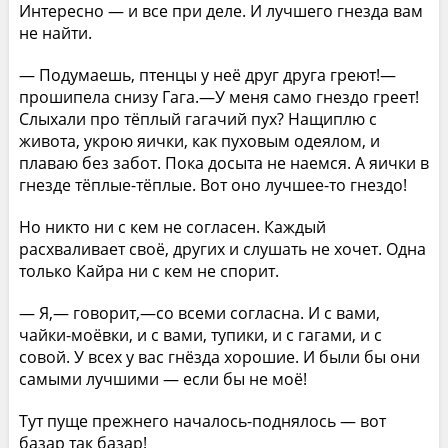
Интересно — и все при деле. И лучшего гнезда вам
не найти.
— Подумаешь, птенцы у неё друг друга греют!—
прошипела снизу Гага.—У меня само гнездо греет!
Слыхали про тёплый гагачий пух? Нащиплю с
живота, укрою яички, как пуховым одеялом, и
плаваю без забот. Пока досыта не наемся. А яички в
гнезде тёплые-тёплые. Вот оно лучшее-то гнездо!
Но никто ни с кем не согласен. Каждый
расхваливает своё, других и слушать не хочет. Одна
только Кайра ни с кем не спорит.
— Я,— говорит,—со всеми согласна. И с вами,
чайки-моёвки, и с вами, тупики, и с гагами, и с
совой. У всех у вас гнёзда хорошие. И были бы они
самыми лучшими — если бы не моё!
Тут пуще прежнего началось-поднялось — вот
базар так базар!