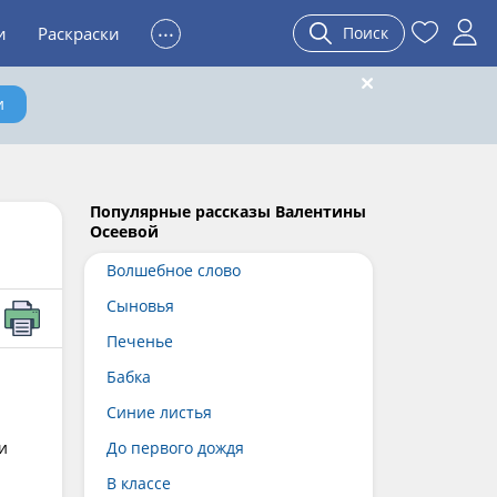
...
и
Раскраски
Поиск
и
Популярные рассказы Валентины
Осеевой
Волшебное слово
Сыновья
Печенье
Бабка
Синие листья
и
До первого дождя
В классе