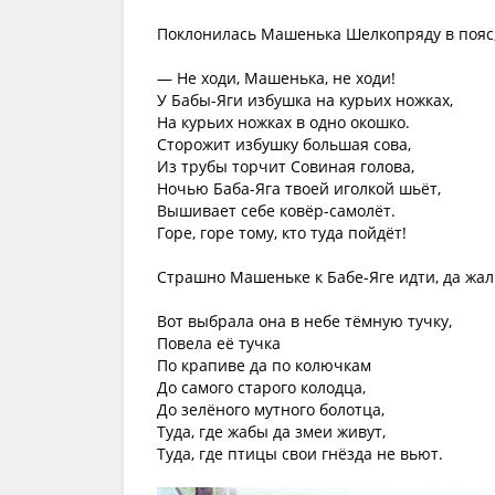
Поклонилась Машенька Шелкопряду в пояс, 
— Не ходи, Машенька, не ходи!
У Бабы-Яги избушка на курьих ножках,
На курьих ножках в одно окошко.
Сторожит избушку большая сова,
Из трубы торчит Совиная голова,
Ночью Баба-Яга твоей иголкой шьёт,
Вышивает себе ковёр-самолёт.
Горе, горе тому, кто туда пойдёт!
Страшно Машеньке к Бабе-Яге идти, да жал
Вот выбрала она в небе тёмную тучку,
Повела её тучка
По крапиве да по колючкам
До самого старого колодца,
До зелёного мутного болотца,
Туда, где жабы да змеи живут,
Туда, где птицы свои гнёзда не вьют.