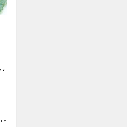
эта
 не