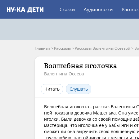
Сказки
Аудиосказки
Расска
Главная
>
Рассказы
>
Рассказы Валентины Осеевой
>
Во
Волшебная иголочка
Валентина Осеева
Читать
Слушать
Волшебная иголочка - рассказ Валентины О
ней показана девочка Машенька. Она уме
иголки. Были девочка со своей помощнице
мастерица, что иголочка ее у Бабы-Яги и о
сможет ли она выручить свою волшебную иг
трудолюбию, настойчивости, смелости и в