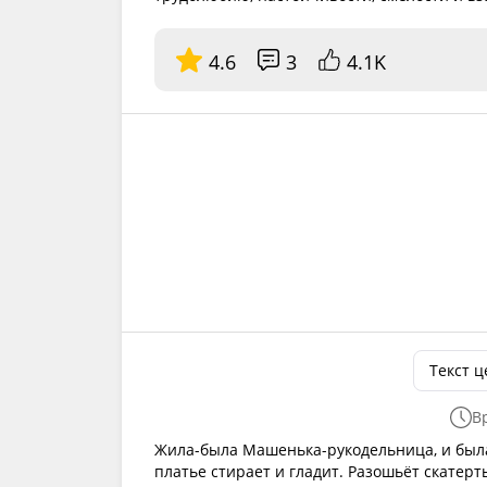
4.6
3
4.1K
Текст 
В
Жила-была Машенька-рукодельница, и была
платье стирает и гладит. Разошьёт скатерт