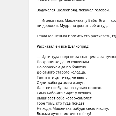
Задумался Шелкопряд, покачал головой…
— Иголка твоя, Машенька, у Бабы-Яги — кос
ни дорожки. Мудрено достать её оттуда.
Стала Машенька просить его рассказать, гд
Рассказал ей всё Шелкопряд:
— Идти туда надо не за солнцем, а за тучко
По крапивке да по колючкам,
По овражкам да по болотцу
До самого старого колодца.
Там и птицы гнёзд не вьют,
Одни жабы да змеи живут,
Да стоит избушка на курьих ножках,
Сама Баба-Яга сидит у окошка,
Вышивает себе ковёр-самолёт,
Горе тому, кто туда пойдёт.
Не ходи, Машенька, забудь свою иголку,
Возьми лучше моточек шёлку!