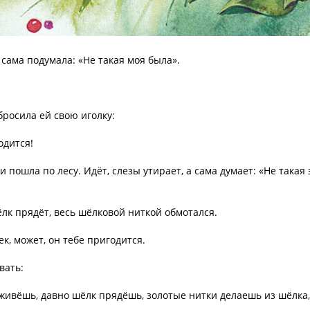
 сама подумала: «Не такая моя была».
бросила ей свою иголку:
одится!
 пошла по лесу. Идёт, слезы утирает, а сама думает: «Не такая 
лк прядёт, весь шёлковой ниткой обмотался.
, может, он тебе пригодится.
вать:
живёшь, давно шёлк прядёшь, золотые нитки делаешь из шёлка,