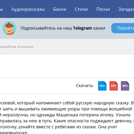
зы
Аудиорассказы
Басни
Стихи
Песни
Загадк
Подписывайтесь на наш
Telegram
канал
Перейт
лшебная иголочка
Скачать:
сеевой, который напоминает собой русскую народную сказку. В
ет шить и вышивать оживающие узоры при помощи волшебной
й неразлучны, но однажды Машенька потеряла иголку. Узнала
тправилась за нею в путь. Какие опасности поджидают девочку, 
олочку, узнайте вместе с ребятами из сказки. Она учит
заимовыручке.