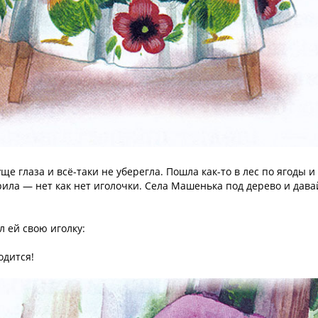
е глаза и всё-таки не уберегла. Пошла как-то в лес по ягоды и
рила — нет как нет иголочки. Села Машенька под дерево и дава
л ей свою иголку:
одится!