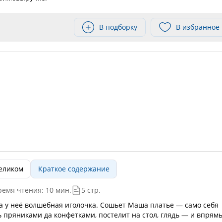
В подборку
В избранное
целиком
Краткое содержание
ремя чтения: 10 мин.
5 стр.
 у неё волшебная иголочка. Сошьет Маша платье — само себя
ь пряниками да конфетками, постелит на стол, глядь — и впрям