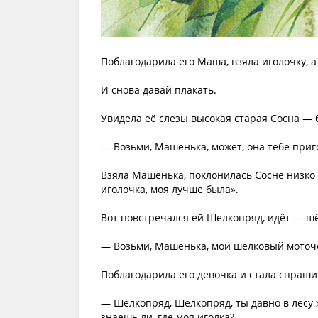
Поблагодарила его Маша, взяла иголочку, а
И снова давай плакать.
Увидела её слезы высокая старая Сосна — 
— Возьми, Машенька, может, она тебе приг
Взяла Машенька, поклонилась Сосне низко и
иголочка, моя лучше была».
Вот повстречался ей Шелкопряд, идёт — шё
— Возьми, Машенька, мой шёлковый моточек
Поблагодарила его девочка и стала спраши
— Шелкопряд, Шелкопряд, ты давно в лесу 
знаешь ли, где моя иголка?