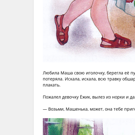
Любила Маша свою иголочку, берегла её пущ
потеряла. Искала, искала, всю травку обша
плакать.
Пожалел девочку Ёжик, вылез из норки и да
— Возьми, Машенька, может, она тебе приг