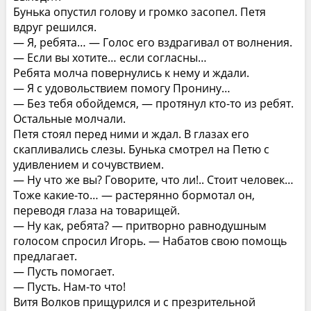
Бунька опустил голову и громко засопел. Петя
вдруг решился.
— Я, ребята… — Голос его вздрагивал от волнения.
— Если вы хотите… если согласны…
Ребята молча повернулись к нему и ждали.
— Я с удовольствием помогу Пронину…
— Без тебя обойдемся, — протянул кто-то из ребят.
Остальные молчали.
Петя стоял перед ними и ждал. В глазах его
скапливались слезы. Бунька смотрел на Петю с
удивлением и сочувствием.
— Ну что же вы? Говорите, что ли!.. Стоит человек…
Тоже какие-то… — растерянно бормотал он,
переводя глаза на товарищей.
— Ну как, ребята? — притворно равнодушным
голосом спросил Игорь. — Набатов свою помощь
предлагает.
— Пусть помогает.
— Пусть. Нам-то что!
Витя Волков прищурился и с презрительной