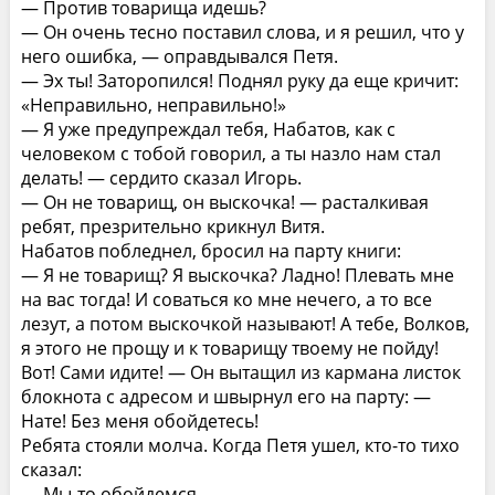
— Против товарища идешь?
— Он очень тесно поставил слова, и я решил, что у
него ошибка, — оправдывался Петя.
— Эх ты! Заторопился! Поднял руку да еще кричит:
«Неправильно, неправильно!»
— Я уже предупреждал тебя, Набатов, как с
человеком с тобой говорил, а ты назло нам стал
делать! — сердито сказал Игорь.
— Он не товарищ, он выскочка! — расталкивая
ребят, презрительно крикнул Витя.
Набатов побледнел, бросил на парту книги:
— Я не товарищ? Я выскочка? Ладно! Плевать мне
на вас тогда! И соваться ко мне нечего, а то все
лезут, а потом выскочкой называют! А тебе, Волков,
я этого не прощу и к товарищу твоему не пойду!
Вот! Сами идите! — Он вытащил из кармана листок
блокнота с адресом и швырнул его на парту: —
Нате! Без меня обойдетесь!
Ребята стояли молча. Когда Петя ушел, кто-то тихо
сказал:
— Мы-то обойдемся…