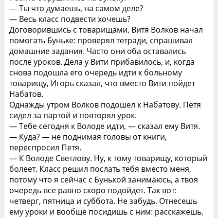
— Ты что думаешь, на самом деле?
— Весь класс подвести хочешь?
Договорившись с товарищами, Витя Волков начал
помогать Буньке: проверял тетради, спрашивал
домашние задания. Часто они оба оставались
после уроков. Дела у Вити прибавилось, и, когда
снова подошла его очередь идти к больному
товарищу, Игорь сказал, что вместо Вити пойдет
Набатов.
Однажды утром Волков подошел к Набатову. Петя
сидел за партой и повторял урок.
— Тебе сегодня к Володе идти, — сказал ему Витя.
— Куда? — не поднимая головы от книги,
переспросил Петя.
— К Володе Светлову. Ну, к тому товарищу, который
болеет. Класс решил послать тебя вместо меня,
потому что я сейчас с Бунькой занимаюсь, а твоя
очередь все равно скоро подойдет. Так вот:
четверг, пятница и суббота. Не забудь. Отнесешь
ему уроки и вообще посидишь с ним: расскажешь,