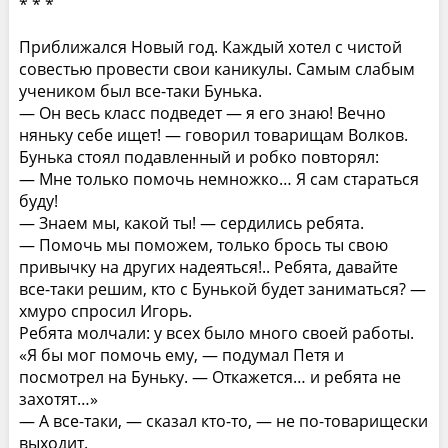
* * *
Приближался Новый год. Каждый хотел с чистой
совестью провести свои каникулы. Самым слабым
учеником был все-таки Бунька.
— Он весь класс подведет — я его знаю! Вечно
няньку себе ищет! — говорил товарищам Волков.
Бунька стоял подавленный и робко повторял:
— Мне только помочь немножко… Я сам стараться
буду!
— Знаем мы, какой ты! — сердились ребята.
— Помочь мы поможем, только брось ты свою
привычку на других надеяться!.. Ребята, давайте
все-таки решим, кто с Бунькой будет заниматься? —
хмуро спросил Игорь.
Ребята молчали: у всех было много своей работы.
«Я бы мог помочь ему, — подумал Петя и
посмотрел на Буньку. — Откажется… и ребята не
захотят…»
— А все-таки, — сказал кто-то, — не по-товарищески
выходит.