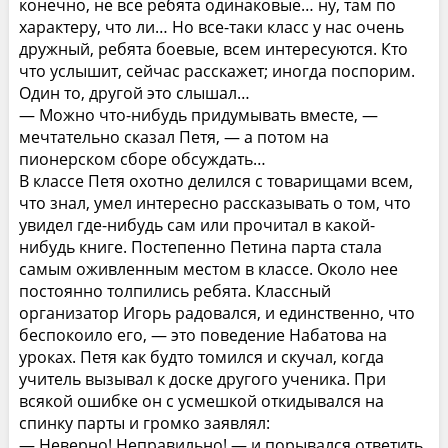
конечно, не все ребята одинаковые… ну, там по
характеру, что ли… Но все-таки класс у нас очень
дружный, ребята боевые, всем интересуются. Кто
что услышит, сейчас расскажет; иногда поспорим.
Один то, другой это слышал…
— Можно что-нибудь придумывать вместе, —
мечтательно сказал Петя, — а потом на
пионерском сборе обсуждать…
В классе Петя охотно делился с товарищами всем,
что знал, умел интересно рассказывать о том, что
увидел где-нибудь сам или прочитал в какой-
нибудь книге. Постепенно Петина парта стала
самым оживленным местом в классе. Около нее
постоянно толпились ребята. Классный
организатор Игорь радовался, и единственно, что
беспокоило его, — это поведение Набатова на
уроках. Петя как будто томился и скучал, когда
учитель вызывал к доске другого ученика. При
всякой ошибке он с усмешкой откидывался на
спинку парты и громко заявлял:
— Неверно! Неправильно! — и порывался ответить.