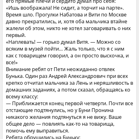
его прямые плечи и сердито думал про себя:
«Ишь воображала! Не сидит, а торчит на парте».
Время шло. Прогулки Набатова и Вити по Москве
давно прекратились, и, хотя оба мальчика втайне
жалели об этом, никто не хотел заговаривать о них
первый.
«Наплевать! — горько думал Витя. — Можно со
всяким в музей пойти… Жаль только, что я с ним
как с товарищем говорил, а он просто выскочка, и
все!»
Внимание ребят от Пети неожиданно отвлек
Бунька. Один раз Андрей Александрович при всех
крепко отчитал мальчика за Лень и неряшливость в
домашних заданиях, а потом сказал, обращаясь ко
всему классу:
— Приближается конец первой четверти. Почти все
отстающие подтянулись, но у Буни Пронина
никакого желания подтянуться я не вижу. Ваше
общее дело — повлиять как-то на товарища,
помочь ему выправиться.
Ребята обрушились на Буньку: