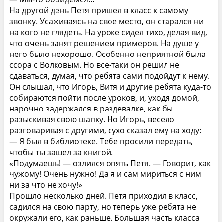
На другой день Петя пришел в класс к самому
звонку. Усаживаясь на свое место, он старался ни
на кого не глядеть. На уроке сидел тихо, делая вид,
что очень занят решением примеров. На душе у
него было нехорошо. Особенно неприятной была
ссора с Волковым. Но все-таки он решил не
сдаваться, думая, что ребята сами подойдут к нему.
Он слышал, что Игорь, Витя и другие ребята куда-то
собираются пойти после уроков, и, уходя домой,
нарочно задержался в раздевалке, как бы
разыскивая свою шапку. Но Игорь, весело
разговаривая с другими, сухо сказал ему на ходу:
— Я был в библиотеке. Тебе просили передать,
чтобы ты зашел за книгой.
«Подумаешь! — озлился опять Петя. — Говорит, как
чужому! Очень нужно! Да я и сам мириться с ним
ни за что не хочу!»
Прошло несколько дней. Петя приходил в класс,
садился на свою парту, но теперь уже ребята не
окружали его, как раньше. Большая часть класса