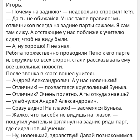
Игорь.
— Почему на заднюю? — недовольно спросил Петя.
— Да ты не обижайся. У нас такое правило: мы
отличников всегда на задние парты сажаем. Я сам
там сижу. А отстающие у нас поближе к учителю
сидят, чтоб на виду были.
— А, ну хорошо! Я не знал.
Ребята торжественно проводили Петю к его парте
и, окружив со всех сторон, стали рассказывать ему
все школьные новости.
После звонка в класс вошел учитель.
— Андрей Александрович! А у нас новенький!
— Отличник! — похвастался круглолицый Бунька.
— Отличник? Очень приятно. А ты откуда знаешь?
— улыбнулся Андрей Александрович.
— Сразу видно! На глазок! — засмеялся Бунька.
— Жалко, что ты себя не видишь на глазок, —
пошутил учитель и взглянул на задние ряды парт,
где сидел новый ученик.
— Ну, новенький, здравствуй! Давай познакомимся.