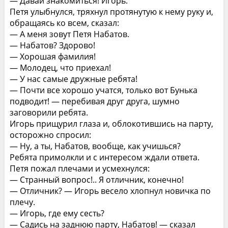
— Давай знакомиться! Игорь.
Петя улыбнулся, тряхнул протянутую к нему руку и,
обращаясь ко всем, сказал:
— А меня зовут Петя Набатов.
— Набатов? Здорово!
— Хорошая фамилия!
— Молодец, что приехал!
— У нас самые дружные ребята!
— Почти все хорошо учатся, только вот Бунька
подводит! — перебивая друг друга, шумно
заговорили ребята.
Игорь прищурил глаза и, облокотившись на парту,
осторожно спросил:
— Ну, а ты, Набатов, вообще, как учишься?
Ребята примолкли и с интересом ждали ответа.
Петя пожал плечами и усмехнулся:
— Странный вопрос!.. Я отличник, конечно!
— Отличник? — Игорь весело хлопнул новичка по
плечу.
— Игорь, где ему сесть?
— Садись на заднюю парту, Набатов! — сказал