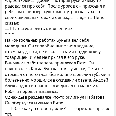
Андрей Александрович потирал руки и чему-то
радовался про себя. После уроков он приходил к
ребятам в пионерскую комнату, рассказывал о
своих школьных годах и однажды, глядя на Петю,
сказал:
— Школа учит жить в коллективе.
* * *
На контрольных работах Бунька вел себя
молодцом. Он спокойно выполнял задание;
отвечая у доски, не искал глазами поддержки у
товарищей, и мел не прыгал в его руке.
Внимание ребят теперь привлекал Петя. Он
волновался. Когда Бунька стоял у доски, Петя не
отрывал от него глаз, безмолвно шевелил губами и
болезненно морщился в ожидании ответа. Андрей
Александрович часто взглядывал на мальчика.
Ребята перешептывались.
Однажды в раздевалке кто-то окликнул Набатова.
Он обернулся и увидел Витю.
— Тебе в какую сторону идти? — небрежно спросил
тот.