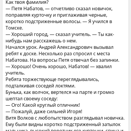
Как твоя фамилия?
— Петя Набатов, — отчетливо сказал новичок,
поправляя курточку и приглаживая черные,
коротко подстриженные волосы. — Я учился в
Томске.
— Хороший город, — сказал учитель. — Ты как-
нибудь нам расскажешь о нем.
Начался урок. Андрей Александрович вызывал
ребят к доске. Несколько раз спросил с места
Набатова. На вопросы Петя отвечал без запинки.
— Хорошо! Очень хорошо, Набатов! — хвалил
учитель.
Ребята торжествующе переглядывались,
подталкивая соседей локтями.
Бунька, как волчок, вертелся на парте и громко
шептал своему соседу:
— Ого! Какой круглый отличник!
— Пожалуй, даже сильней Игоря!
Витя Волков с любопытством разглядывал новичка.
Ему были видны коротко подстриженный затылок
мальчика, высокий воротник его курточки, спина и