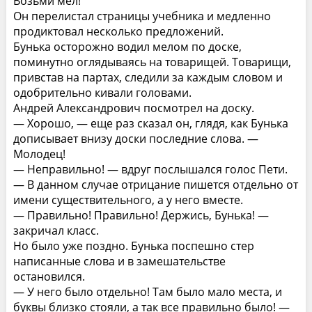
Возьми мел!
Он перелистал страницы учебника и медленно
продиктовал несколько предложений.
Бунька осторожно водил мелом по доске,
поминутно оглядываясь на товарищей. Товарищи,
привстав на партах, следили за каждым словом и
одобрительно кивали головами.
Андрей Александрович посмотрел на доску.
— Хорошо, — еще раз сказал он, глядя, как Бунька
дописывает внизу доски последние слова. —
Молодец!
— Неправильно! — вдруг послышался голос Пети.
— В данном случае отрицание пишется отдельно от
имени существительного, а у него вместе.
— Правильно! Правильно! Держись, Бунька! —
закричал класс.
Но было уже поздно. Бунька поспешно стер
написанные слова и в замешательстве
остановился.
— У него было отдельно! Там было мало места, и
буквы близко стояли, а так все правильно было! —