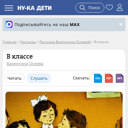
Поиск
Подписывайтесь на наш
MAX
Главная
>
Рассказы
>
Рассказы Валентины Осеевой
>
В классе
В классе
Валентина Осеева
Скачать:
Читать
Слушать