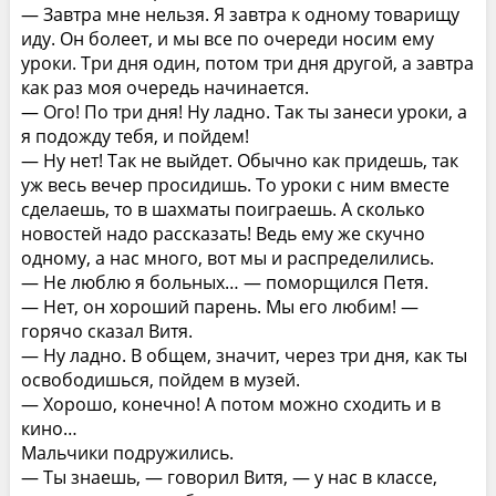
— Завтра мне нельзя. Я завтра к одному товарищу
иду. Он болеет, и мы все по очереди носим ему
уроки. Три дня один, потом три дня другой, а завтра
как раз моя очередь начинается.
— Ого! По три дня! Ну ладно. Так ты занеси уроки, а
я подожду тебя, и пойдем!
— Ну нет! Так не выйдет. Обычно как придешь, так
уж весь вечер просидишь. То уроки с ним вместе
сделаешь, то в шахматы поиграешь. А сколько
новостей надо рассказать! Ведь ему же скучно
одному, а нас много, вот мы и распределились.
— Не люблю я больных… — поморщился Петя.
— Нет, он хороший парень. Мы его любим! —
горячо сказал Витя.
— Ну ладно. В общем, значит, через три дня, как ты
освободишься, пойдем в музей.
— Хорошо, конечно! А потом можно сходить и в
кино…
Мальчики подружились.
— Ты знаешь, — говорил Витя, — у нас в классе,