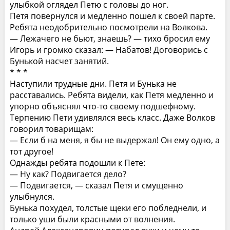
улыбкой оглядел Петю с головы до ног.
Петя повернулся и медленно пошел к своей парте.
Ребята неодобрительно посмотрели на Волкова.
— Лежачего не бьют, знаешь? — тихо бросил ему
Игорь и громко сказал: — Набатов! Договорись с
Бунькой насчет занятий.
* * *
Наступили трудные дни. Петя и Бунька не
расставались. Ребята видели, как Петя медленно и
упорно объяснял что-то своему подшефному.
Терпению Пети удивлялся весь класс. Даже Волков
говорил товарищам:
— Если б на меня, я бы не выдержал! Он ему одно, а
тот другое!
Однажды ребята подошли к Пете:
— Ну как? Подвигается дело?
— Подвигается, — сказал Петя и смущенно
улыбнулся.
Бунька похудел, толстые щеки его побледнели, и
только уши были красными от волнения.