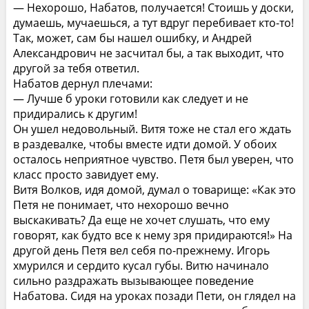
— Нехорошо, Набатов, получается! Стоишь у доски,
думаешь, мучаешься, а тут вдруг перебивает кто-то!
Так, может, сам бы нашел ошибку, и Андрей
Александрович не засчитал бы, а так выходит, что
другой за тебя ответил.
Набатов дернул плечами:
— Лучше б уроки готовили как следует и не
придирались к другим!
Он ушел недовольный. Витя тоже не стал его ждать
в раздевалке, чтобы вместе идти домой. У обоих
осталось неприятное чувство. Петя был уверен, что
класс просто завидует ему.
Витя Волков, идя домой, думал о товарище: «Как это
Петя не понимает, что нехорошо вечно
выскакивать? Да еще не хочет слушать, что ему
говорят, как будто все к нему зря придираются!» На
другой день Петя вел себя по-прежнему. Игорь
хмурился и сердито кусал губы. Витю начинало
сильно раздражать вызывающее поведение
Набатова. Сидя на уроках позади Пети, он глядел на