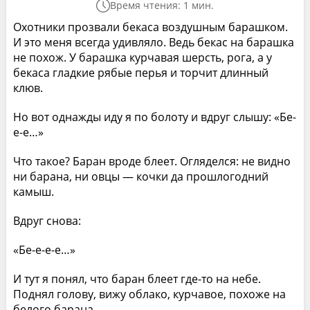
Время чтения: 1 мин.
Охотники прозвали бекаса воздушным барашком.
И это меня всегда удивляло. Ведь бекас на барашка
не похож. У барашка курчавая шерсть, рога, а у
бекаса гладкие рябые перья и торчит длинный
клюв.
Но вот однажды иду я по болоту и вдруг слышу: «Бе-
е-е…»
Что такое? Баран вроде блеет. Огляделся: не видно
ни барана, ни овцы — кочки да прошлогодний
камыш.
Вдруг снова:
«Бе-е-е-е…»
И тут я понял, что баран блеет где-то на небе.
Поднял голову, вижу облако, курчавое, похоже на
белого барана.