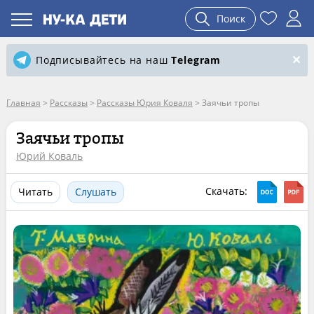
Поиск
Подписывайтесь на наш
Telegram
Главная
>
Рассказы
>
Рассказы Юрия Коваля
>
Заячьи тропы
Заячьи тропы
Юрий Коваль
Скачать:
Читать
Слушать