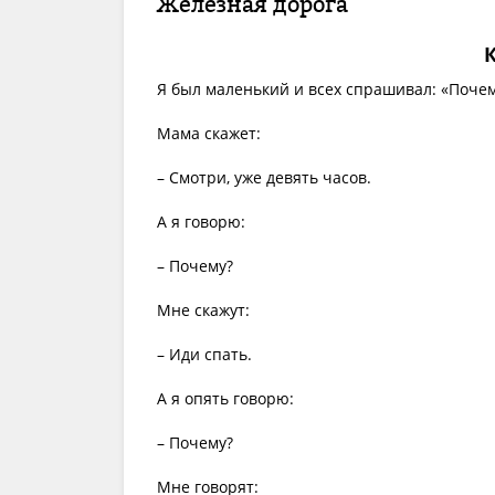
Железная дорога
Я был маленький и всех спрашивал: «Поче
Мама скажет:
– Смотри, уже девять часов.
А я говорю:
– Почему?
Мне скажут:
– Иди спать.
А я опять говорю:
– Почему?
Мне говорят: