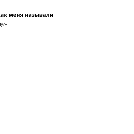
Как меня называли
му?»