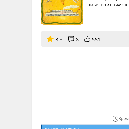
взглянете на жизнь
3.9
8
551
Время
Железная дорога