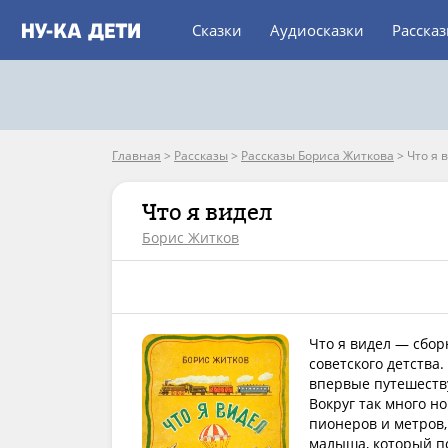
Сказки
Аудиосказки
Расска
Главная
>
Рассказы
>
Рассказы Бориса Житкова
>
Что я 
Что я видел
Борис Житков
Что я видел — сбор
советского детства
впервые путешеству
Вокруг так много н
пионеров и метров
малыша, который по