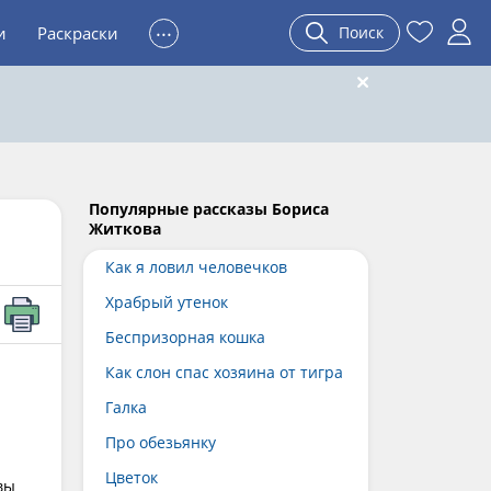
...
и
Раскраски
Поиск
Популярные рассказы Бориса
Житкова
Как я ловил человечков
Храбрый утенок
Беспризорная кошка
Как слон спас хозяина от тигра
Галка
Про обезьянку
Цветок
вы