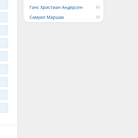
Ганс Христиан Андерсен
Самуил Маршак