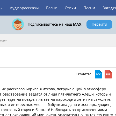
зы
Аудиорассказы
Басни
Стихи
Песни
Загадк
Подписывайтесь на наш
MAX
Перейти
видел
Скачать:
ник рассказов Бориса Житкова, погружающий в атмосферу
. Повествование ведётся от лица пятилетнего Алёши, который
ет: едет на поезде, плывёт на пароходе и летит на самолёте.
овых и интересных мест — бабушкина дача и зоопарк, дворец
, колхозный садик и баштан! Наблюдать за приключениями
знаёт окружающий мир, очень увлекательно. Читая эту книгу, 