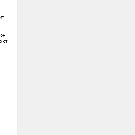
ит.
 он
о от