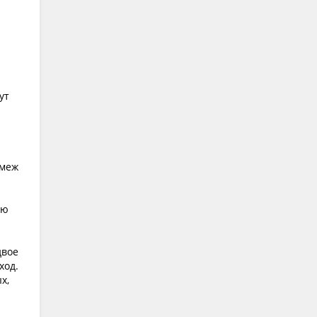
ут
 меж
ую
двое
ход.
х,