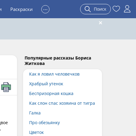
...
и
Раскраски
Поиск
Популярные рассказы Бориса
Житкова
Как я ловил человечков
Храбрый утенок
Беспризорная кошка
Как слон спас хозяина от тигра
Галка
двое
Про обезьянку
,
Цветок