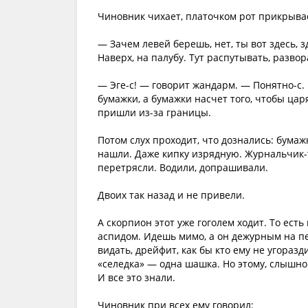
Чиновник чихает, платочком рот прикрывае
— Зачем левей берешь, нет, ты вот здесь, зд
Наверх, на палубу. Тут распутывать, разво
— Эге-с! — говорит жандарм. — Понятно-с.
бумажки, а бумажки насчет того, чтобы ца
пришли из-за границы.
Потом слух проходит, что дознались: бума
нашли. Даже кипку изрядную. Журнальчик-
перетрясли. Водили, допрашивали.
Двоих так назад и не привели.
А скорпион этот уже гоголем ходит. То есть
аспидом. Идешь мимо, а он дежурным на пер
видать, дрейфит, как бы кто ему не угораз
«селедка» — одна шашка. Но этому, слышно
И все это знали.
Чиновник при всех ему говорил: