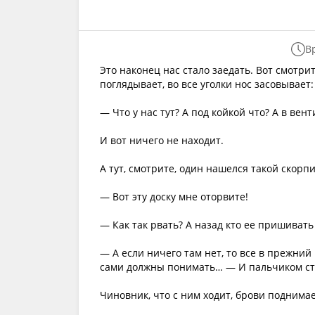
В
Это наконец нас стало заедать. Вот смотрит
поглядывает, во все уголки нос засовывает:
— Что у нас тут? А под койкой что? А в вен
И вот ничего не находит.
А тут, смотрите, один нашелся такой скорпи
— Вот эту доску мне оторвите!
— Как так рвать? А назад кто ее пришивать
— А если ничего там нет, то все в прежний
сами должны понимать… — И пальчиком сту
Чиновник, что с ним ходит, брови поднимает