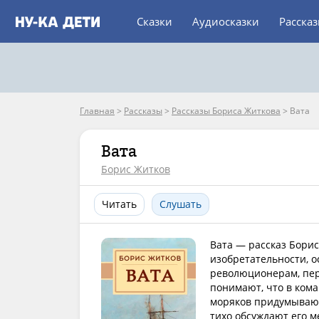
Сказки
Аудиосказки
Расска
Главная
>
Рассказы
>
Рассказы Бориса Житкова
>
Вата
Вата
Борис Житков
Читать
Слушать
Вата — рассказ Бори
изобретательности, 
революционерам, пер
понимают, что в кома
моряков придумывают
тихо обсуждают его м