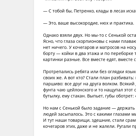
— С тобой бы, Петренко, клады в лесах иска
— Это, ваше высокородие, нюх и практика.
Однако взяли двух. Но мы-то с Сенькой ост
Ясно, что глаза скорпионовы с нами плаваю
нет ничего. У кочегаров и матросов на но
борту — койки в два этажа и по переборке т
картинки разные. Все вместе едят, вместе с
Протрепались ребята или без оглядки языко
своих же. А вот кто? Стали план разбивать: 
паршиво: все друг на друга волком. Всякий 
фунта чаю цейлонского и то нащупал этот 
бутылку, ему стакан. Выпьет, губы оботрет: 
Но нам с Сенькой было задание — держать с
людей засыпалось. Это с какими глазами мы
И тут наши товарищи, здешние, стали срами
кочегаров этих, даже и не жалели. Ругали п