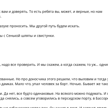
 вам и доверять. То есть ребята вы, может, и верные, но нам
.
пазухе проносить. Мы другой путь будем искать.
 мы с Сенькой шляпы и свистунки.
 надо все проверить. И мы скажем, а когда скажем, то уж… одн
еванные. Но про доносчика этого решили, что выловим и тогда 
 в дамках. Мало что, упал человек за борт. Ночью. Бывает же так
и. Да нет, все будто одинаковые. На всякого можно подумать. И 
да снялись, а совсем уговорились в персидском порту, в Бассор
льше кубического метра тюк. Он зашит в джут. И затянут двумя