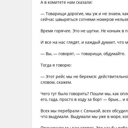
А в комитете нам сказали:
— Товарищи дорогие, мы уж и не знаем, как
сейчас швыряться сотнями номеров нельзя
Время горячее. Это не шутки. Не коньяк в 
И все на нас глядят, и каждый думает, что
— Вы, — говорят, — товарищи, обдумайте.
Тогда я говорю:
— Этот рейс мы не беремся: действительно,
словом, скажем.
Чего тут было говорить? Пошли мы, как опл
его, гада, просто в ходу за борт — брык… и
Всех мы перебрали с Сенькой, всех обсудил
что выдумали. Выдумали мы уже в море, ког
Принимали мы там хлопок. Это как бы побо