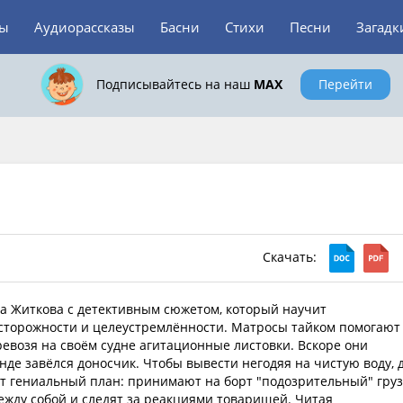
зы
Аудиорассказы
Басни
Стихи
Песни
Загадк
Подписывайтесь на наш
MAX
Перейти
Скачать:
са Житкова с детективным сюжетом, который научит
осторожности и целеустремлённости. Матросы тайком помогают
евозя на своём судне агитационные листовки. Вскоре они
нде завёлся доносчик. Чтобы вывести негодяя на чистую воду, 
 гениальный план: принимают на борт "подозрительный" груз
ежду собой и следят за реакциями товарищей. Читая