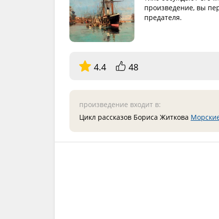
произведение, вы пе
предателя.
4.4
48
произведение входит в:
Цикл рассказов Бориса Житкова
Морские