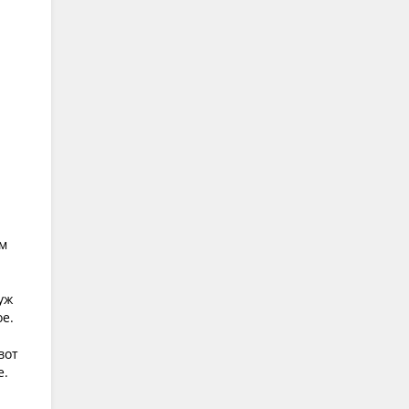
им
уж
ое.
вот
е.