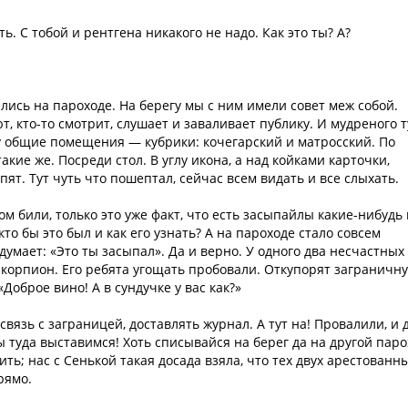
ть. С тобой и рентгена никакого не надо. Как это ты? А?
ались на пароходе. На берегу мы с ним имели совет меж собой.
т, кто-то смотрит, слушает и заваливает публику. И мудреного т
су общие помещения — кубрики: кочегарский и матросский. По
акие же. Посреди стол. В углу икона, а над койками карточки,
пят. Тут чуть что пошептал, сейчас всем видать и все слыхать.
м били, только это уже факт, что есть засыпайлы какие-нибудь
кто бы это был и как его узнать? А на пароходе стало совсем
думает: «Это ты засыпал». Да и верно. У одного два несчастных
скорпион. Его ребята угощать пробовали. Откупорят заграничн
«Доброе вино! А в сундучке у вас как?»
вязь с заграницей, доставлять журнал. А тут на! Провалили, и 
 туда выставимся! Хоть списывайся на берег да на другой паро
ть; нас с Сенькой такая досада взяла, что тех двух арестованны
рямо.