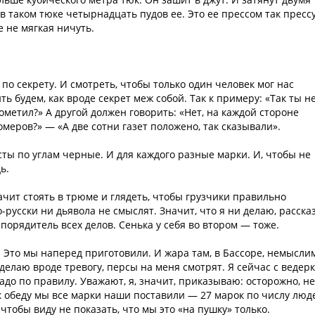
в таком тюке четырнадцать пудов ее. Это ее прессом так пресс
е не мягкая ничуть.
 по секрету. И смотреть, чтобы только один человек мог нас
ь будем, как вроде секрет меж собой. Так к примеру: «Так ты н
 пометил?» А другой должен говорить: «Нет, на каждой стороне
омеров?» — «А две сотни газет положено, так сказывали».
есты по углам черные. И для каждого разные марки. И, чтобы не
ь.
ачит стоять в трюме и глядеть, чтобы грузчики правильно
русски ни дьявола не смыслят. Значит, что я ни делаю, расска
спорядитель всех делов. Сенька у себя во втором — тоже.
. Это мы наперед приготовили. И жара там, в Бассоре, немысли
 делаю вроде тревогу, персы на меня смотрят. Я сейчас с ведер
адо по правилу. Уважают, я, значит, приказываю: осторожно, не
 к обеду мы все марки наши поставили — 27 марок по числу люд
чтобы виду не показать, что мы это «на пушку» только.