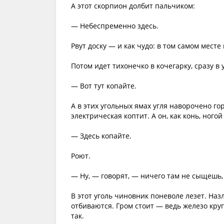
А этот скорпион долбит пальчиком:
— Небеспременно здесь.
Рвут доску — и как чудо: в том самом месте
Потом идет тихонечко в кочегарку, сразу в 
— Вот тут копайте.
А в этих угольных ямах угля наворочено гор
электрическая коптит. А он, как конь, ногой
— Здесь копайте.
Роют.
— Ну, — говорят, — ничего там не сыщешь, 
В этот уголь чиновник поневоле лезет. Наз
отбиваются. Гром стоит — ведь железо круг
так.