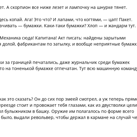
т. А скорпион все ниже лезет и лампочку на шнурке тянет.
есь копай. Ага! Это что? И лапами, что когтями, — цап! Пакет.
рачивать — бумажки. Каки-таки бумажки? Хлоп — и жандарм тут.
 Механика сюда! Капитана! Акт писать: найдены зарытыми
ря долой, фабрикантам по затылку, и вообще неприятные бумажк
жки за границей печатались, даже журнальчик среди бумажек
то на тоненькой бумажке отпечатан. Тут всю машинную команд
 как это сказать? Он до сих пор змеей смотрел, а уж теперь прям
еезде стоит и провожает тебя глазами, как из двустволки цели
дил булыжником в башку. Оружие им полагалось по форме всего
 было, выдали револьвер, чтобы держал в кармане на случай че