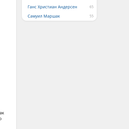
Ганс Христиан Андерсен
Самуил Маршак
ак
о