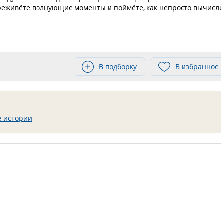
реживёте волнующие моменты и поймёте, как непросто вычисл
В подборку
В избранное
 истории