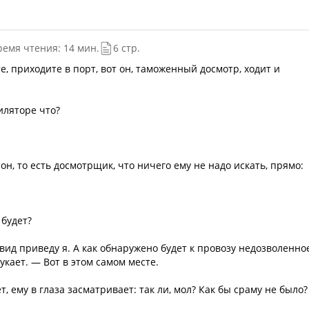
ремя чтения: 14 мин.
6 стр.
е, приходите в порт, вот он, таможенный досмотр, ходит и
тиляторе что?
он, то есть досмотрщик, что ничего ему не надо искать, прямо:
 будет?
 вид приведу я. А как обнаружено будет к провозу недозволенное
кает. — Вот в этом самом месте.
, ему в глаза засматривает: так ли, мол? Как бы сраму не было?