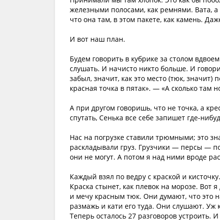
железными полосами, как ремнями. Вата, а 
что она там, в этом пакете, как камень. Даж
И вот наш план.
Будем говорить в кубрике за столом вдвоем
слушать. И начисто никто больше. И говорит
забыл, значит, как это место (тюк, значит)
красная точка в пятак». — «А сколько там н
А при другом говоришь, что не точка, а кр
спутать, Сенька все себе запишет где-нибуд
Нас на погрузке ставили трюмными; это зн
раскладывали груз. Грузчики — персы — по-
они не могут. А потом я над ними вроде ра
Каждый взял по ведру с краской и кисточку
Краска стынет, как плевок на морозе. Вот я
и мечу красным тюк. Они думают, что это н
размажь и кати его туда. Они слушают. Уж
Теперь осталось 27 разговоров устроить. И 