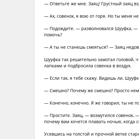
— Ответьте же мне. Заяц! Грустный заяц вз
— Ах, совенок, я вою от горя. Но ты меня н
— Подождите. — разволновался Шууфка, — н
помочь?
— А ты не станешь смеяться? — Заяц недове
Шууфка так решительно замотал головой, чт
лапками и подбросила совенка в воздух.
— Если так, я тебе скажу. Видишь ли, Шууф
— Смешно? Почему же смешно? Просто немн
— Конечно, конечно. Я же говорил, ты не 
— Простите. Заяц, — возмутился совенок, —
почему вам хочется плавать ночью, когда с
Усевшись на толстой и прочной ветке стар