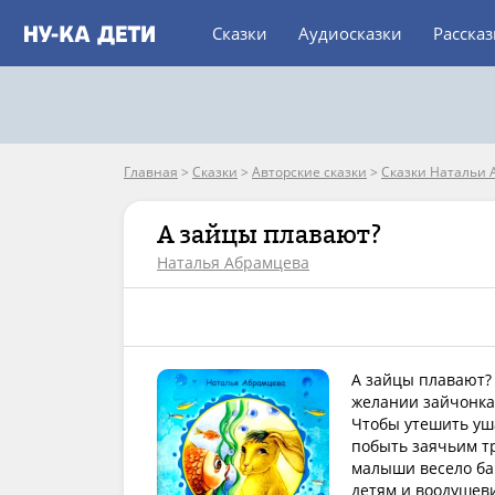
Сказки
Аудиосказки
Расска
Главная
>
Сказки
>
Авторские сказки
>
Сказки Натальи
А зайцы плавают?
Наталья Абрамцева
А зайцы плавают? 
желании зайчонка.
Чтобы утешить уша
побыть заячьим т
малыши весело ба
детям и воодушеви