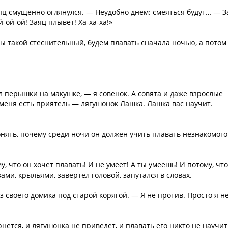
 смущенно оглянулся. — Неудобно днем: смеяться будут… — З
-ой-ой! Заяц плывет! Ха-ха-ха!»
вы такой стеснительный, будем плавать сначала ночью, а потом
л перышки на макушке, — я совенок. А совята и даже взрослые
 меня есть приятель — лягушонок Лашка. Лашка вас научит.
нять, почему среди ночи он должен учить плавать незнакомого
, что он хочет плавать! И не умеет! А ты умеешь! И потому, что 
зами, крыльями, завертел головой, запутался в словах.
 своего домика под старой корягой. — Я не против. Просто я н
рнется, и лягушонка не приведет, и плавать его никто не научи