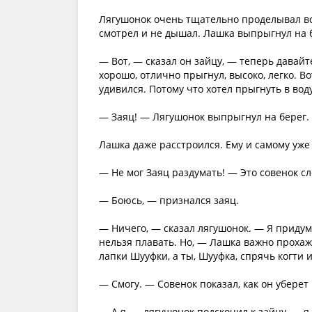
Лягушонок очень тщательно проделывал все
смотрел и не дышал. Лашка выпрыгнул на 
— Вот, — сказал он зайцу, — теперь давайт
хорошо, отлично прыгнул, высоко, легко. Вот
удивился. Потому что хотел прыгнуть в воду
— Заяц! — Лягушонок выпрыгнул на берег.
Лашка даже расстроился. Ему и самому уже
— Не мог Заяц раздумать! — Это совенок сле
— Боюсь, — признался заяц.
— Ничего, — сказал лягушонок. — Я придумал
нельзя плавать. Но, — Лашка важно прохаж
лапки Шууфки, а ты, Шууфка, спрячь когти 
— Смогу. — Совенок показал, как он уберет 
— А я, — лягушонок подскочил к зайцу, — я