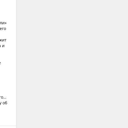
ыли»
его
ржит
а и
е
го…
у об