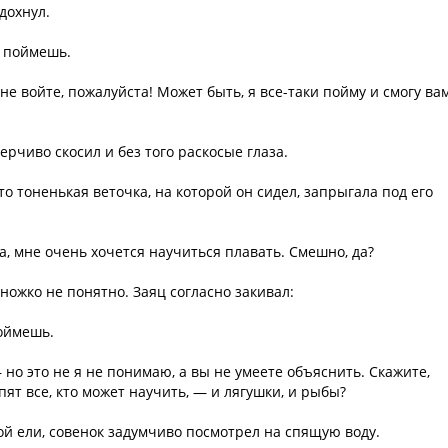
дохнул.
е поймешь.
е войте, пожалуйста! Может быть, я все-таки пойму и смогу ва
рчиво скосил и без того раскосые глаза.
о тоненькая веточка, на которой он сидел, запрыгала под его
ка, мне очень хочется научиться плавать. Смешно, да?
ожко не понятно. Заяц согласно закивал:
поймешь.
 но это не я не понимаю, а вы не умеете объяснить. Скажите,
пят все, кто может научить, — и лягушки, и рыбы?
ой ели, совенок задумчиво посмотрел на спящую воду.