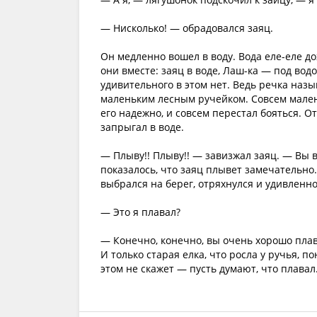
— Нисколько! — обрадовался заяц.
Он медленно вошел в воду. Вода еле-еле д
они вместе: заяц в воде, Лаш-ка — под вод
удивительного в этом нет. Ведь речка назы
маленьким лесным ручейком. Совсем малень
его надежно, и совсем перестал бояться. О
запрыгал в воде.
— Плыву!! Плыву!! — завизжал заяц. — Вы в
показалось, что заяц плывет замечательно.
выбрался на берег, отряхнулся и удивленно
— Это я плавал?
— Конечно, конечно, вы очень хорошо пла
И только старая елка, что росла у ручья, п
этом не скажет — пусть думают, что плавал. 