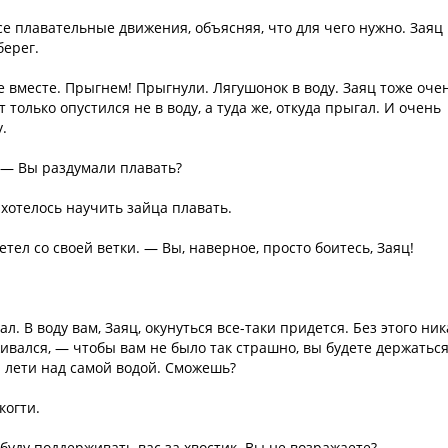
 плавательные движения, объясняя, что для чего нужно. Заяц
берег.
е вместе. Прыгнем! Прыгнули. Лягушонок в воду. Заяц тоже оче
 только опустился не в воду, а туда же, откуда прыгал. И очень
.
 — Вы раздумали плавать?
 хотелось научить зайца плавать.
тел со своей ветки. — Вы, наверное, просто боитесь, Заяц!
. В воду вам, Заяц, окунуться все-таки придется. Без этого ник
ивался, — чтобы вам не было так страшно, вы будете держаться
и лети над самой водой. Сможешь?
когти.
 буду поддерживать вас за хвостик. Вы не возражаете?