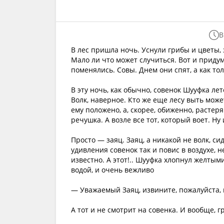
В
В лес пришла ночь. Уснули грибы и цветы, 
Мало ли что может случиться. Вот и придум
поменялись. Совы. Днем они спят, а как то
В эту ночь, как обычно, совенок Шууфка лет
Волк, наверное. Кто же еще лесу выть може
ему положено, а, скорее, обиженно, растеря
речушка. А возле все тот, который воет. Ну
Просто — заяц. Заяц, а никакой не волк, си
удивления совенок так и повис в воздухе, 
известно. А этот!.. Шууфка хлопнул желтым
водой, и очень вежливо
— Уважаемый Заяц, извините, пожалуйста, 
А тот и не смотрит на совенка. И вообще, г