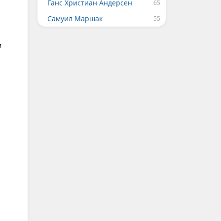
Ганс Христиан Андерсен
Самуил Маршак
м