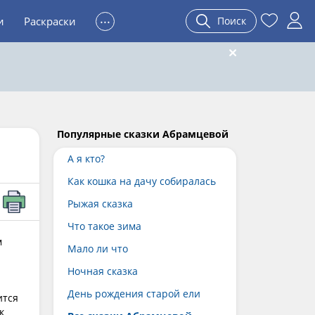
...
и
Раскраски
Поиск
Популярные сказки Абрамцевой
А я кто?
Как кошка на дачу собиралась
Рыжая сказка
Что такое зима
м
Мало ли что
Ночная сказка
День рождения старой ели
ится
к