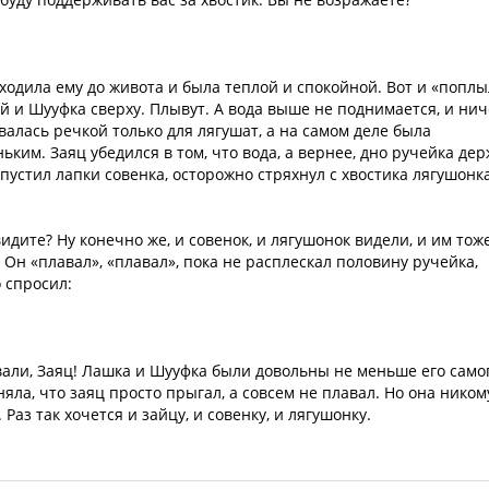
оходила ему до живота и была теплой и спокойной. Вот и «попл
ой и Шууфка сверху. Плывут. А вода выше не поднимается, и нич
валась речкой только для лягушат, а на самом деле была
ким. Заяц убедился в том, что вода, а вернее, дно ручейка де
тпустил лапки совенка, осторожно стряхнул с хвостика лягушонк
идите? Ну конечно же, и совенок, и лягушонок видели, и им тож
 Он «плавал», «плавал», пока не расплескал половину ручейка,
 спросил:
вали, Заяц! Лашка и Шууфка были довольны не меньше его само
оняла, что заяц просто прыгал, а совсем не плавал. Но она ником
Раз так хочется и зайцу, и совенку, и лягушонку.