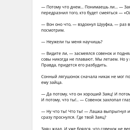
— Потому что днем… Понимаешь ли… — Заяц
передразнил того, кто будет смеяться — «Ой
— Вон оно что, — вздохнул Шууфка, — раз 
посмотрим.
— Неужели ты меня научишь?
— Видите ли, — засмеялся совенок и подня
совы никогда не плавают. Мы летаем. Но у
Правда, придется его разбудить.
Сонный лягушонок сначала никак не мог по
ему зайца.
— Да потому, что он хороший Заяц! И потому
И потому, что ты!.. — Совенок захлопал гла
— Ну что ты! Что ты! — Лашка выпрыгнул из
сразу проснулся. Где твой Заяц?
Заяц ждал. И уже боялся, что совенок не ве