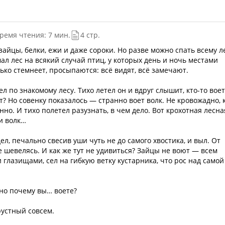
ремя чтения: 7 мин.
4 стр.
зайцы, белки, ежи и даже сороки. Но разве можно спать всему л
ал лес на всякий случай птиц, у которых день и ночь местами
лько стемнеет, просыпаются: всё видят, всё замечают.
ел по знакомому лесу. Тихо летел он и вдруг слышит, кто-то воет
т? Но совенку показалось — странно воет волк. Не кровожадно, 
нно. И тихо полетел разузнать, в чем дело. Вот крохотная лесна
 и волк…
дел, печально свесив уши чуть не до самого хвостика, и выл. От
не шевелясь. И как же тут не удивиться? Зайцы не воют — всем
и глазищами, сел на гибкую ветку кустарника, что рос над самой
но почему вы… воете?
рустный совсем.