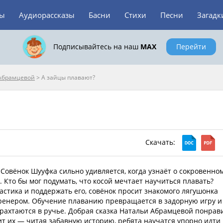
зы
Аудиорассказы
Басни
Стихи
Песни
Загадк
Подписывайтесь на наш
MAX
Перейти
 Абрамцевой
>
А зайцы плавают?
Скачать:
Совёнок Шууфка сильно удивляется, когда узнаёт о сокровенно
 Кто бы мог подумать, что косой мечтает научиться плавать?
стика и поддержать его, совёнок просит знакомого лягушонка
ренером. Обучение плаванию превращается в задорную игру и
рахтаются в ручье. Добрая сказка Натальи Абрамцевой понрав
т их — читая забавную историю, ребята научатся упорно идти 