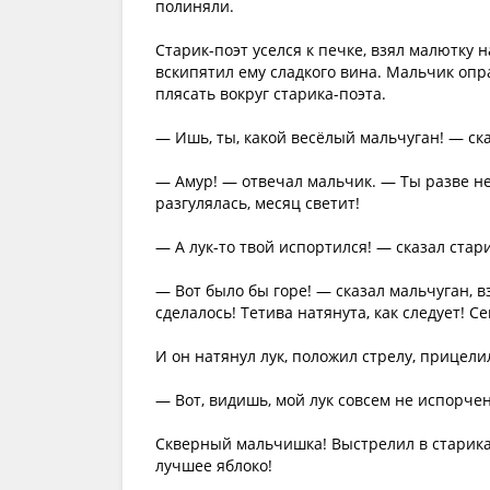
полиняли.
Старик-поэт уселся к печке, взял малютку н
вскипятил ему сладкого вина. Мальчик опра
плясать вокруг старика-поэта.
— Ишь, ты, какой весёлый мальчуган! — сказ
— Амур! — отвечал мальчик. — Ты разве не 
разгулялась, месяц светит!
— А лук-то твой испортился! — сказал стари
— Вот было бы горе! — сказал мальчуган, вз
сделалось! Тетива натянута, как следует! С
И он натянул лук, положил стрелу, прицели
— Вот, видишь, мой лук совсем не испорчен
Скверный мальчишка! Выстрелил в старика-
лучшее яблоко!