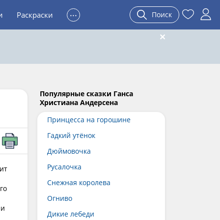
...
и
Раскраски
Поиск
Популярные сказки Ганса
Христиана Андерсена
Принцесса на горошине
Гадкий утёнок
Дюймовочка
Русалочка
ит
Снежная королева
го
Огниво
ли
Дикие лебеди