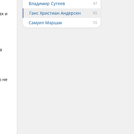
Владимир Сутеев
Ганс Христиан Андерсен
ах и
Самуил Маршак
а
о не