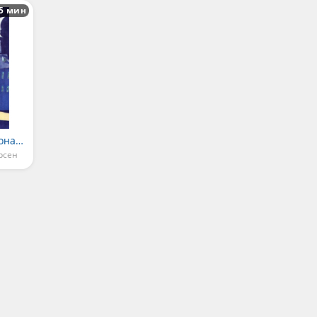
5 мин
Старый уличный фонарь
рсен