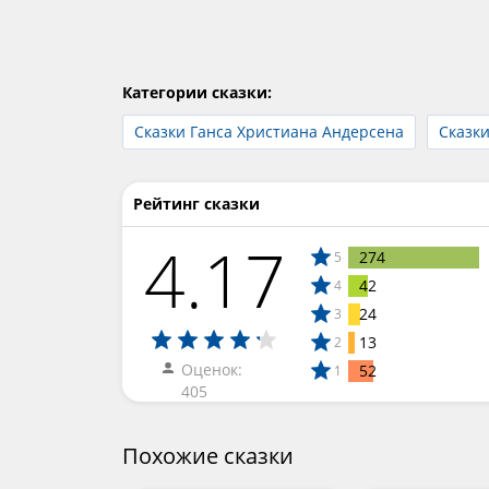
Категории сказки:
Сказки Ганса Христиана Андерсена
Сказк
Рейтинг сказки
4.17
274
5
42
4
24
3
13
2
Оценок:
52
1
405
Похожие сказки