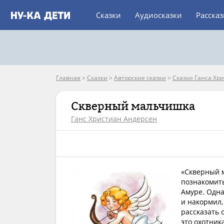
Сказки
Аудиосказки
Расска
Главная
>
Сказки
>
Авторские сказки
>
Сказки Ганса Хр
Скверный мальчишка
Ганс Христиан Андерсен
«Скверный м
познакомить
Амуре. Одна
и накормил,
рассказать 
это охотник