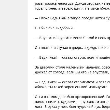
разыгралась непогода. Дождь лил, как из ве
горел огонёк и, весело шипя, пеклись яблок
— Плохо беднякам в такую погоду; нитки сух
Он был очень добрый.
— Впустите, впустите меня! Я озяб и весь 
Он плакал и стучал в дверь, а дождь так и л
— Бедняжка! — сказал старик-поэт и пошёл
За дверями стоял маленький мальчик, совсе
дрожал от холода; если бы его не впустили,
— Бедняжка! — сказал старик-поэт и взял ег
яблоко; ты такой хорошенький мальчуган!
Он и в самом деле был прехорошенький. Гла
волосы вились кудрями, — ну, совсем ангел
лист. В руках у него был чудесный лук; бед