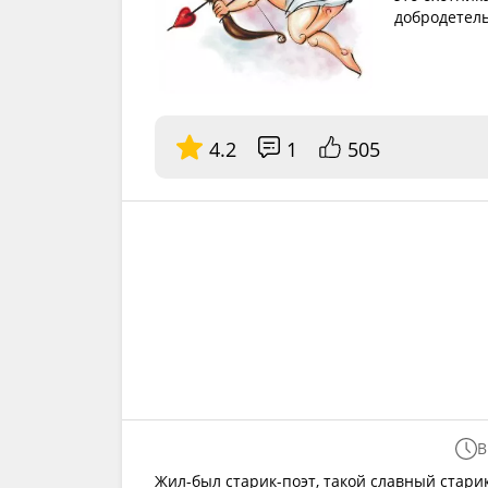
добродетель
4.2
1
505
В
Жил-был старик-поэт, такой славный старик,