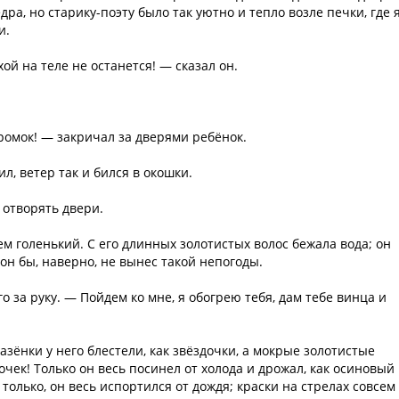
дра, но старику-поэту было так уютно и тепло возле печки, где 
и.
ой на теле не останется! — сказал он.
промок! — закричал за дверями ребёнок.
ил, ветер так и бился в окошки.
 отворять двери.
м голенький. С его длинных золотистых волос бежала вода; он
 он бы, наверно, не вынес такой непогоды.
о за руку. — Пойдем ко мне, я обогрею тебя, дам тебе винца и
зёнки у него блестели, как звёздочки, а мокрые золотистые
очек! Только он весь посинел от холода и дрожал, как осиновый
а только, он весь испортился от дождя; краски на стрелах совсем