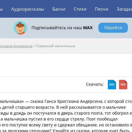
зы
Аудиорассказы
Басни
Стихи
Песни
Загадк
Подписывайтесь на наш
MAX
Перейти
истиана Андерсена
>
Скверный мальчишка
Скачать:
альчишка» — сказка Ганса Христиана Андерсена, с которой сто
 детей старшего возраста. В ней рассказывается о мальчике
жды в дождь он постучался в дверь старого поэта, тот обогрел е
 а мальчишка пустил в его сердце стрелу. Поэт пообещал
о его поступке всему свету и сдержал обещание, но остановило 
а за людскими сердцами? Узнайте из сказки, которая учит быть