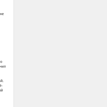
 не
то
анил
й,
ё-
ий