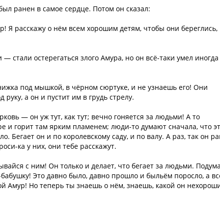
был ранен в самое сердце. Потом он сказал:
р! Я расскажу о нём всем хорошим детям, чтобы они береглись,
 — стали остерегаться злого Амура, но он всё-таки умел иногда
книжка под мышкой, в чёрном сюртуке, и не узнаешь его! Они
д руку, а он и пустит им в грудь стрелу.
овь — он уж тут, как тут; вечно гоняется за людьми! А то
ре и горит там ярким пламенем; люди-то думают сначала, что э
о. Бегает он и по королевскому саду, и по валу. А раз, так он р
оси-ка у них, они тебе расскажут.
ывайся с ним! Он только и делает, что бегает за людьми. Подума
-бабушку! Это давно было, давно прошло и быльём поросло, а вс
злой Амур! Но теперь ты знаешь о нём, знаешь, какой он нехорош