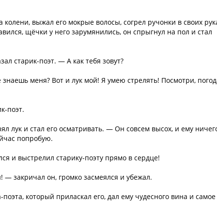
а колени, выжал его мокрые волосы, согрел ручонки в своих рук
вился, щёчки у него зарумянились, он спрыгнул на пол и стал
ал старик-поэт. — А как тебя зовут?
знаешь меня? Вот и лук мой! Я умею стрелять! Посмотри, погод
к-поэт.
ял лук и стал его осматривать. — Он совсем высох, и ему ничег
ейчас попробую.
лся и выстрелил старику-поэту прямо в сердце!
! — закричал он, громко засмеялся и убежал.
поэта, который приласкал его, дал ему чудесного вина и самое