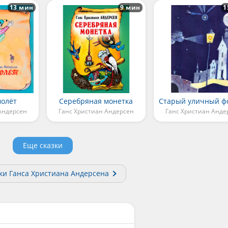
13 мин
9 мин
1
молёт
Серебряная монетка
Андерсен
Ганс Христиан Андерсен
Ганс Христиан Анде
Еще сказки
зки Ганса Христиана Андерсена