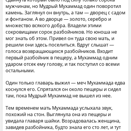
мужчинам, но Мудрый Мухаммад один поворотил
камень. Заглянул он внутрь, а там — дворец с садом
и фонтаном. А во дворце — золото, серебро и
множество всякого добра. Владели этими
сокровищами сорок разбойников. Но юноша не
мог знать об этом. Привел он туда свою мать, и
решили они здесь поселиться. Вдруг слышат —
голоса возвращающихся разбойников. Входит
первый разбойник в пещеру, а Мухаммад одним
ударом отсек ему голову, и так поступил со всеми
остальными.
Один только главарь выжил — меч Мухаммада едва
коснулся его. Спрятался он около пещеры и сидел
там, пока Мудрый Мухаммад не вышел из нее.
Тем временем мать Мухаммада услыхала звук,
похожий на стон. Выглянула она из пещеры и
увидала главаря шайки. Возрадовалась женщина,
завидев разбойника, будто знала его сто лет, и тут