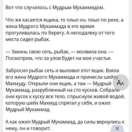
Вот что случилось с Мудрым Мухаммедом.
Что же касается ящика, то плыл он, плыл по реке, а
жена Мудрого Мухаммада в это время
прогуливалась по берегу. А неподалеку от того
места сидел рыбак.
— Закинь свою сеть, рыбак, — молвила она. —
Посмотрим, что за улов будет на мое счастье.
Забросил рыбак сеть и выловил этот ящик. Взяла
его жена Мудрого Мухаммада и принесла шейху
А
Махмуду. Открыли они ящик, а там — Мудрый
А
Мухаммад, разрубленный на сто кусков. Собрали
они кусок к куску все тело, спрыснули живой водой,
которую шейх Махмуд спрятал у себя, и ожил
Мудрый Мухаммад.
А как ожил Мудрый Мухаммад, да силы вернулись к
нему, он и говорит: