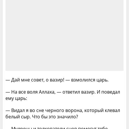
— Дай мне совет, о вазир! — взмолился царь.
— На все воля Аллаха, — ответил вазир. И поведал
ему царь:
— Видал я во сне черного ворона, который клевал
белый сыр. Что бы это значило?
— Мудрецы и толкователи снов помогут тебе, —