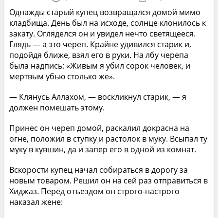
Однажды старый купец возвращался домой мимо
кладбища. День был на исходе, солнце клонилось к
закату. Огляделся он и увидел нечто светящееся.
Глядь — а это череп. Крайне удивился старик и,
подойдя ближе, взял его в руки. На лбу черепа
была надпись: «Живым я убил сорок человек, и
мертвым убью столько же».
— Клянусь Аллахом, — воскликнул старик, — я
должен помешать этому.
Принес он череп домой, раскалил докрасна на
огне, положил в ступку и растолок в муку. Всыпал ту
муку в кувшин, да и запер его в одной из комнат.
Вскорости купец начал собираться в дорогу за
новым товаром. Решил он на сей раз отправиться в
Хиджаз. Перед отъездом он строго-настрого
наказал жене: