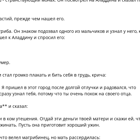
частий, прежде чем нашел его.
иба. Он знаком подозвал одного из мальчиков и узнал у него, 
шел к Аладдину и спросил его:
умер.
стал громко плакать и бить себя в грудь, крича:
т. Я пришел в этот город после долгой отлучки и радовался, что
 сразу узнал тебя, потому что ты очень похож на своего отца.
** и сказал:
ни в ком утешения. Отдай эти деньги твоей матери и скажи ей, ч
ужинать. Пусть она приготовит хороший ужин.
 что велел магрибинец, но мать рассердилась: