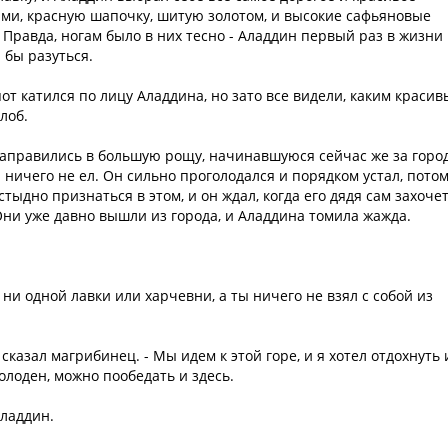
ми, красную шапочку, шитую золотом, и высокие сафьяновые
Правда, ногам было в них тесно - Аладдин первый раз в жизни
я бы разуться.
пот катился по лицу Аладдина, но зато все видели, каким краси
лоб.
аправились в большую рощу, начинавшуюся сейчас же за горо
а ничего не ел. Он сильно проголодался и порядком устал, пото
 стыдно признаться в этом, и он ждал, когда его дядя сам захоче
 Они уже давно вышли из города, и Аладдина томила жажда.
т ни одной лавки или харчевни, а ты ничего не взял с собой из
.
 сказал магрибинец. - Мы идем к этой горе, и я хотел отдохнуть 
голоден, можно пообедать и здесь.
Аладдин.