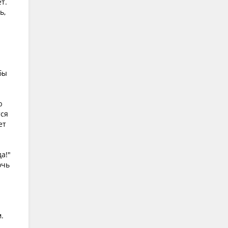
т.
ь,
бы
ю
тся
ет
а!"
очь
.