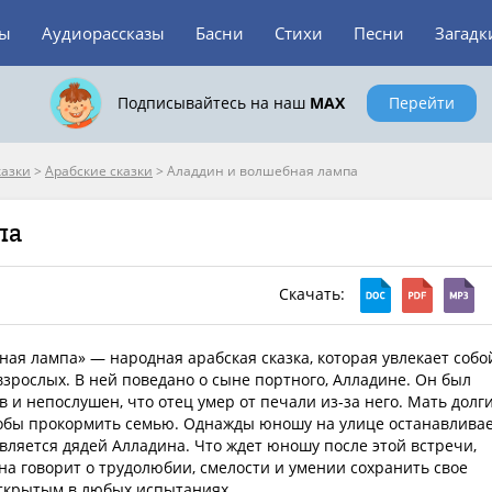
зы
Аудиорассказы
Басни
Стихи
Песни
Загадк
Подписывайтесь на наш
MAX
Перейти
казки
>
Арабские сказки
>
Аладдин и волшебная лампа
па
Скачать:
ая лампа» — народная арабская сказка, которая увлекает собо
 взрослых. В ней поведано о сыне портного, Алладине. Он был
 и непослушен, что отец умер от печали из-за него. Мать долг
тобы прокормить семью. Однажды юношу на улице останавлива
вляется дядей Алладина. Что ждет юношу после этой встречи,
Она говорит о трудолюбии, смелости и умении сохранить свое
ткрытым в любых испытаниях.