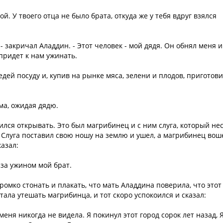
ой. У твоего отца не было брата, откуда же у тебя вдруг взялся
 - закричал Аладдин. - Этот человек - мой дядя. Он обнял меня и
придет к нам ужинать.
едей посуду и, купив на рынке мяса, зелени и плодов, приготов
ма, ожидая дядю.
ился открывать. Это был магрибинец и с ним слуга, который не
Слуга поставил свою ношу на землю и ушел, а магрибинец вош
азал:
 за ужином мой брат.
ромко стонать и плакать, что мать Аладдина поверила, что этот
тала утешать магрибинца, и тот скоро успокоился и сказал:
 меня никогда не видела. Я покинул этот город сорок лет назад, 