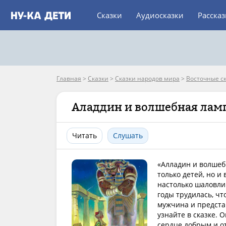
Сказки
Аудиосказки
Расска
Главная
>
Сказки
>
Сказки народов мира
>
Восточные с
Аладдин и волшебная лам
Читать
Слушать
«Алладин и волшебн
только детей, но и
настолько шаловлив
годы трудилась, ч
мужчина и предста
узнайте в сказке. 
сердце добрым и о