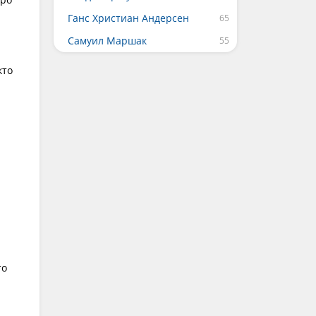
Ганс Христиан Андерсен
Самуил Маршак
кто
то