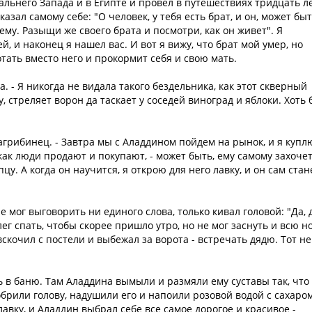
Дальнего Запада и в Египте и провел в путешествиях тридцать ле
казал самому себе: "О человек, у тебя есть брат, и он, может быт
ему. Разыщи же своего брата и посмотри, как он живет". Я
й, и наконец я нашел вас. И вот я вижу, что брат мой умер, но
отать вместо него и прокормит себя и свою мать.
а. - Я никогда не видала такого бездельника, как этот скверный
, стреляет ворон да таскает у соседей виноград и яблоки. Хоть 
 магрибинец. - Завтра мы с Аладдином пойдем на рынок, и я купл
как люди продают и покупают, - может быть, ему самому захоче
упцу. А когда он научится, я открою для него лавку, и он сам стан
 мог выговорить ни единого слова, только кивал головой: "Да, д
ег спать, чтобы скорее пришло утро, но не мог заснуть и всю н
 вскочил с постели и выбежал за ворота - встречать дядю. Тот не
 в баню. Там Аладдина вымыли и размяли ему суставы так, что
брили голову, надушили его и напоили розовой водой с сахаром
авку, и Аладдин выбрал себе все самое дорогое и красивое -