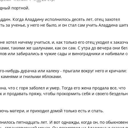
едный портной.
аддин. Когда Аладдину исполнилось десять лет, отец захотел
ть за ученье, у него не было, и он стал сам учить Аладдина шит
 хотел ничему учиться, и, как только его отец уходил к заказчи
ами, такими же шалунами, как он сам. С утра до вечера они бе
елов или забирались в чужие сады и виноградники и набивали с
о-нибудь дурачка или калеку - прыгали вокруг него и кричали:
о камнями и гнилыми яблоками.
а, что с горя заболел и умер. Тогда его жена продала все, что
ок и продавать пряжу, чтобы прокормить себя и своего бездель
мочь матери, и приходил домой только есть и спать.
нилось пятнадцать лет. И вот однажды, когда он, по обыкновен
 - странствующий монах. Он посмотрел на Аладдина и сказал 