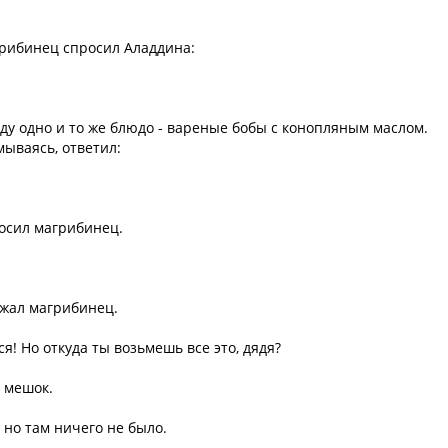
грибинец спросил Аладдина:
ду одно и то же блюдо - вареные бобы с конопляным маслом.
умываясь, ответил:
росил магрибинец.
олжал магрибинец.
тся! Но откуда ты возьмешь все это, дядя?
л мешок.
 но там ничего не было.