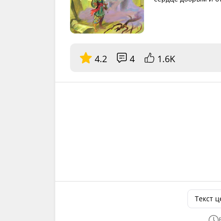
4.2
4
1.6K
Текст 