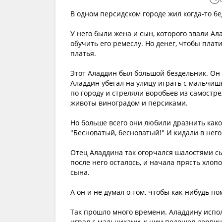
В одном персидском городе жил когда-то б
У него были жена и сын, которого звали Ал
обучить его ремеслу. Но денег, чтобы плати
платья.
Этот Аладдин был большой бездельник. Он не
Аладдин убегал на улицу играть с мальчишк
по городу и стреляли воробьев из самостр
животы виноградом и персиками.
Но больше всего они любили дразнить каког
"Бесноватый, бесноватый!" И кидали в нег
Отец Аладдина так огорчался шалостями сын
после него осталось, и начала прясть хлоп
сына.
А он и не думал о том, чтобы как-нибудь по
Так прошло много времени. Аладдину испол
играл с мальчиками, к ним подошел дервиш