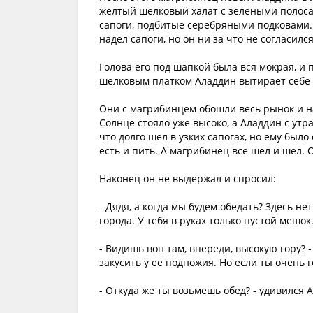
желтый шелковый халат с зелеными полоса
сапоги, подбитые серебряными подковами. 
надел сапоги, но он ни за что не согласилс
Голова его под шапкой была вся мокрая, и 
шелковым платком Аладдин вытирает себе 
Они с магрибинцем обошли весь рынок и н
Солнце стояло уже высоко, а Аладдин с утр
что долго шел в узких сапогах, но ему было
есть и пить. А магрибинец все шел и шел.
Наконец он не выдержал и спросил:
- Дядя, а когда мы будем обедать? Здесь не
города. У тебя в руках только пустой мешок
- Видишь вон там, впереди, высокую гору? -
закусить у ее подножия. Но если ты очень 
- Откуда же ты возьмешь обед? - удивился 