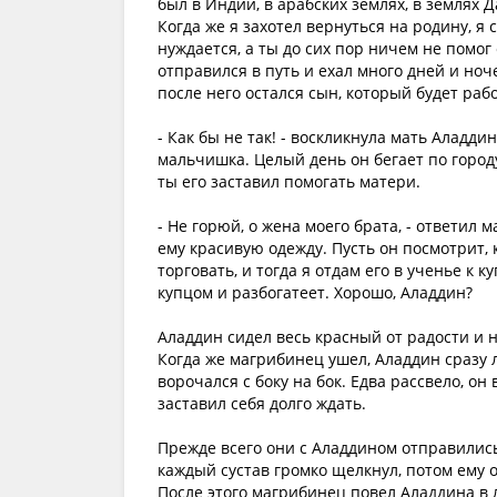
был в Индии, в арабских землях, в землях 
Когда же я захотел вернуться на родину, я с
нуждается, а ты до сих пор ничем не помог 
отправился в путь и ехал много дней и ноче
после него остался сын, который будет раб
- Как бы не так! - воскликнула мать Аладдин
мальчишка. Целый день он бегает по городу
ты его заставил помогать матери.
- Не горюй, о жена моего брата, - ответил
ему красивую одежду. Пусть он посмотрит, 
торговать, и тогда я отдам его в ученье к к
купцом и разбогатеет. Хорошо, Аладдин?
Аладдин сидел весь красный от радости и не
Когда же магрибинец ушел, Аладдин сразу л
ворочался с боку на бок. Едва рассвело, он
заставил себя долго ждать.
Прежде всего они с Аладдином отправились
каждый сустав громко щелкнул, потом ему о
После этого магрибинец повел Аладдина в л