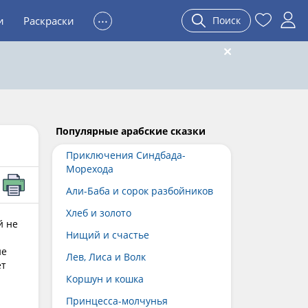
...
и
Раскраски
Поиск
Популярные арабские сказки
Приключения Синдбада-
Морехода
Али-Баба и сорок разбойников
Хлеб и золото
й не
Нищий и счастье
ие
Лев, Лиса и Волк
ет
Коршун и кошка
Принцесса-молчунья