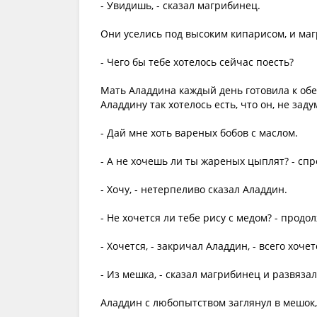
- Увидишь, - сказал магрибинец.
Они уселись под высоким кипарисом, и ма
- Чего бы тебе хотелось сейчас поесть?
Мать Аладдина каждый день готовила к обе
Аладдину так хотелось есть, что он, не зад
- Дай мне хоть вареных бобов с маслом.
- А не хочешь ли ты жареных цыплят? - сп
- Хочу, - нетерпеливо сказал Аладдин.
- Не хочется ли тебе рису с медом? - прод
- Хочется, - закричал Аладдин, - всего хоче
- Из мешка, - сказал магрибинец и развяза
Аладдин с любопытством заглянул в мешок,