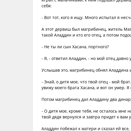
себя:
- Вот тот, кого я ищу. Много испытал я нес
А этот дервиш был магрибинец, житель Магр
такой Аладдин и кто его отец, а потом подо
- Не ты ли сын Хасана, портного?
- Я, - ответил Аладдин, - но мой отец давно 
Услышав это, магрибинец обнял Аладдина и 
- Знай, о дитя мое, что твой отец - мой бра
увижу моего брата Хасана, и вот он умер. Я
Потом магрибинец дал Аладдину два динара
- О дитя мое, кроме тебя, не осталось мне 
твой дядя вернулся и завтра придет к вам 
Аладдин побежал к матери и сказал ей все,