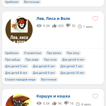
Арабские
Восточные
Лев, Лиса и Волк
9.3K
203
35
1 мин.
Арабские
О животных
Про волка
Про лису
Про зайца
Про льва
Про осла
Для детей 4 лет
Для детей 5 лет
Для детей 6 лет
Для детей 7 лет
Для детей 8 лет
Для детей 9 лет
Для детей 10 лет
Сказки народов мира
Восточные
Коршун и кошка
5.5K
96
16
4 мин.