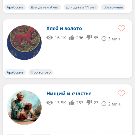
Арабские
Для детей 9 лет
Для детей 11 лет
Восточные
Хлеб и золото
16.1K
296
35
3 мин.
Арабские
Про золото
Нищий и счастье
13.5K
253
23
2 мин.