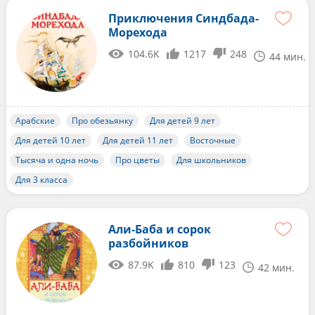
Приключения Синдбада-
Морехода
104.6K
1217
248
44 мин.
Арабские
Про обезьянку
Для детей 9 лет
Для детей 10 лет
Для детей 11 лет
Восточные
Тысяча и одна ночь
Про цветы
Для школьников
Для 3 класса
Али-Баба и сорок
разбойников
87.9K
810
123
42 мин.