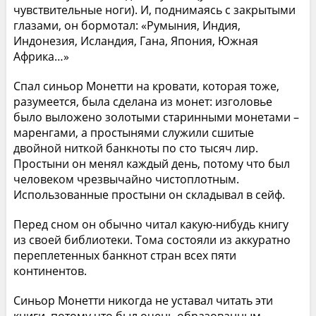
чувствительные ноги). И, поднимаясь с закрытыми
глазами, он бормотал: «Румыния, Индия,
Индонезия, Исландия, Гана, Япония, Южная
Африка…»
Спал синьор Монетти на кровати, которая тоже,
разумеется, была сделана из монет: изголовье
было выложено золотыми старинными монетами –
маренгами, а простынями служили сшитые
двойной ниткой банкноты по сто тысяч лир.
Простыни он менял каждый день, потому что был
человеком чрезвычайно чистоплотным.
Использованные простыни он складывал в сейф.
Перед сном он обычно читал какую-нибудь книгу
из своей библиотеки. Тома состояли из аккуратно
переплетенных банкнот стран всех пяти
континентов.
Синьор Монетти никогда не уставал читать эти
книги, потому что был очень образованным