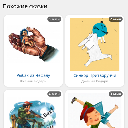
Похожие сказки
5 мин
2 мин
Рыбак из Чефалу
Синьор Притворуччи
Джанни Родари
Джанни Родари
4 мин
3 мин