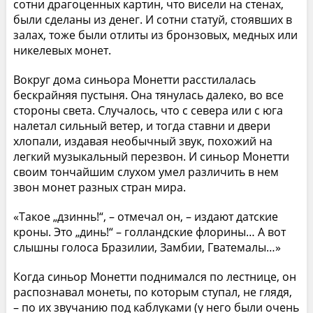
сотни драгоценных картин, что висели на стенах,
были сделаны из денег. И сотни статуй, стоявших в
залах, тоже были отлиты из бронзовых, медных или
никелевых монет.
Вокруг дома синьора Монетти расстилалась
бескрайняя пустыня. Она тянулась далеко, во все
стороны света. Случалось, что с севера или с юга
налетал сильный ветер, и тогда ставни и двери
хлопали, издавая необычный звук, похожий на
легкий музыкальный перезвон. И синьор Монетти
своим тончайшим слухом умел различить в нем
звон монет разных стран мира.
«Такое „дзиннь!“, – отмечал он, – издают датские
кроны. Это „динь!“ – голландские флорины… А вот
слышны голоса Бразилии, Замбии, Гватемалы…»
Когда синьор Монетти поднимался по лестнице, он
распознавал монеты, по которым ступал, не глядя,
– по их звучанию под каблуками (у него были очень