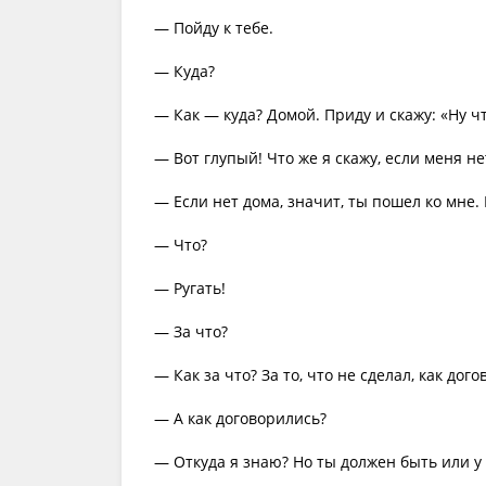
— Пойду к тебе.
— Куда?
— Как — куда? Домой. Приду и скажу: «Ну ч
— Вот глупый! Что же я скажу, если меня не
— Если нет дома, значит, ты пошел ко мне. 
— Что?
— Ругать!
— За что?
— Как за что? За то, что не сделал, как дог
— А как договорились?
— Откуда я знаю? Но ты должен быть или у 