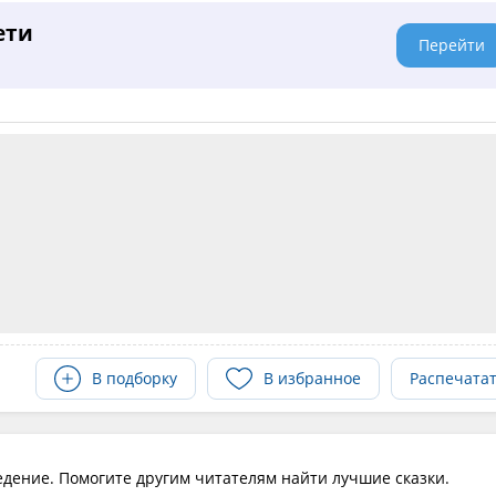
ети
Перейти
В подборку
В избранное
Распечата
едение. Помогите другим читателям найти лучшие сказки.