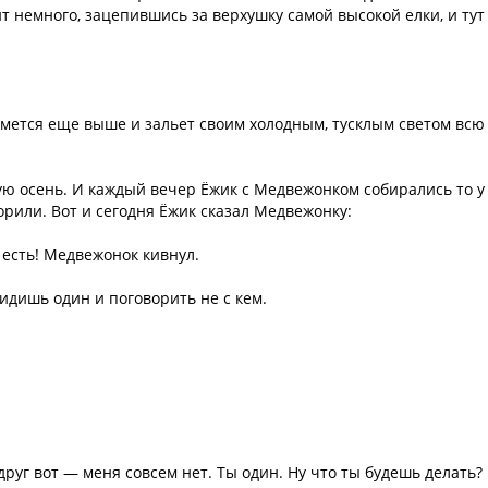
ит немного, зацепившись за верхушку самой высокой елки, и тут
ымется еще выше и зальет своим холодным, тусклым светом всю
ую осень. И каждый вечер Ёжик с Медвежонком собирались то у
орили. Вот и сегодня Ёжик сказал Медвежонку:
а есть! Медвежонок кивнул.
сидишь один и поговорить не с кем.
друг вот — меня совсем нет. Ты один. Ну что ты будешь делать?