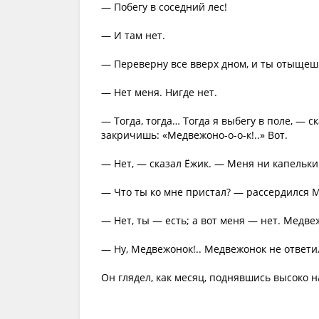
— Побегу в соседний лес!
— И там нет.
— Переверну все вверх дном, и ты отыщеш
— Нет меня. Нигде нет.
— Тогда, тогда… Тогда я выбегу в поле, — с
закричишь: «Медвежоно-о-о-к!..» Вот.
— Нет, — сказал Ёжик. — Меня ни капельк
— Что ты ко мне пристал? — рассердился Ме
— Нет, ты — есть; а вот меня — нет. Медв
— Ну, Медвежонок!.. Медвежонок не ответи
Он глядел, как месяц, поднявшись высоко н