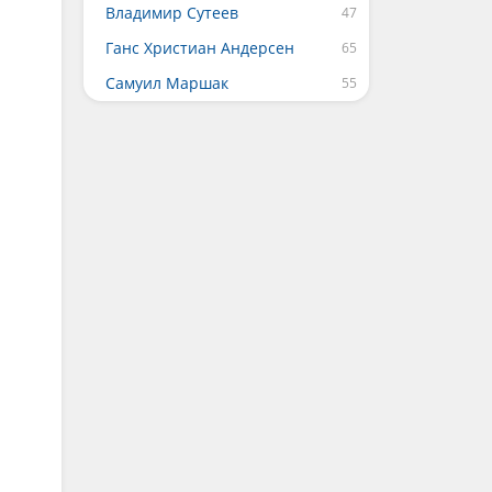
Владимир Сутеев
Ганс Христиан Андерсен
Самуил Маршак