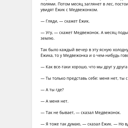
полями. Потом месяц заглянет в лес, посто
увидят Ёжик с Медвежонком.
— Гляди, — скажет Ёжик.
— Угу, — скажет Медвежонок. А месяц под
землю.
Так было каждый вечер в эту ясную холодн
Ёжика, то у Медвежонка и о чем-нибудь гов
— Как все-таки хорошо, что мы друг у друг
— Ты только представь себе: меня нет, ты 
— А ты где?
— А меня нет.
— Так не бывает, — сказал Медвежонок.
— Я тоже так думаю, — сказал Ёжик. — Но в