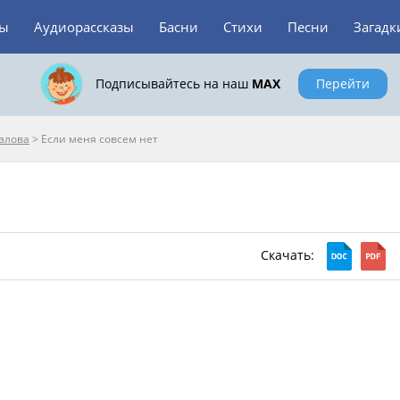
зы
Аудиорассказы
Басни
Стихи
Песни
Загадк
Подписывайтесь на наш
MAX
Перейти
озлова
>
Если меня совсем нет
Скачать: