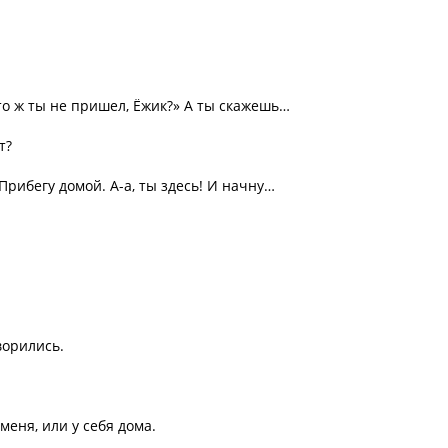
то ж ты не пришел, Ёжик?» А ты скажешь…
т?
Прибегу домой. А-а, ты здесь! И начну…
оворились.
меня, или у себя дома.