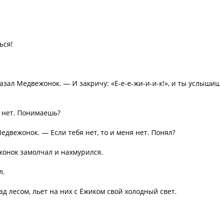
ься!
казал Медвежонок. — И закричу: «Е-е-е-жи-и-и-к!», и ты услыши
и нет. Понимаешь?
двежонок. — Если тебя нет, то и меня нет. Понял?
ежонок замолчал и нахмурился.
л.
ад лесом, льет на них с Ёжиком свой холодный свет.