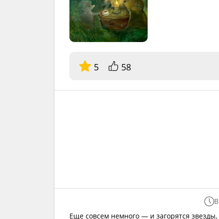
5
58
В
Еще совсем немного — и загорятся звезды,