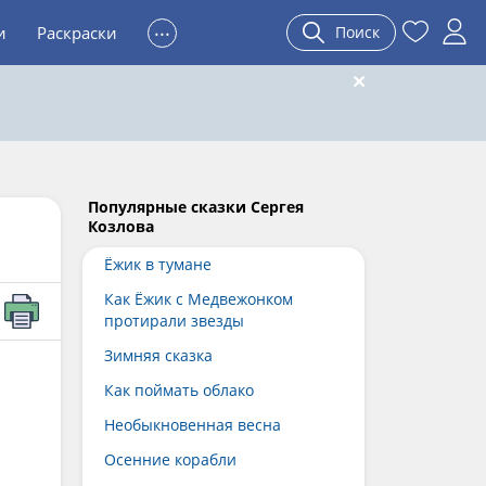
...
и
Раскраски
Поиск
Популярные сказки Сергея
Козлова
Ёжик в тумане
Как Ёжик с Медвежонком
протирали звезды
Зимняя сказка
Как поймать облако
Необыкновенная весна
Осенние корабли