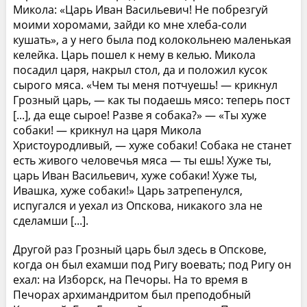
Микола: «Царь Иван Васильевич! Не побрезгуй
моими хоромами, зайди ко мне хлеба-соли
кушать», а у него была под колокольнею маленькая
келейка. Царь пошел к нему в келью. Микола
посадил царя, накрыл стол, да и положил кусок
сырого мяса. «Чем ты меня потчуешь! — крикнул
Грозный царь, — как ты подаешь мясо: теперь пост
[...], да еще сырое! Разве я собака?» — «Ты хуже
собаки! — крикнул на царя Микола
Христоуродливый, — хуже собаки! Собака не станет
есть живого человечья мяса — ты ешь! Хуже ты,
царь Иван Васильевич, хуже собаки! Хуже ты,
Ивашка, хуже собаки!» Царь затрепенулся,
испугался и уехал из Опскова, никакого зла не
сделамши [...].
Другой раз Грозный царь был здесь в Опскове,
когда он был ехамши под Ригу воевать; под Ригу он
ехал: на Изборск, на Печоры. На то время в
Печорах архимандритом был преподобный