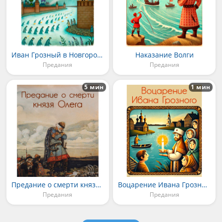
Иван Грозный в Новгороде
Наказание Волги
Предания
Предания
5 мин
1 мин
Предание о смерти князя Олега
Воцарение Ивана Грозного
Предания
Предания