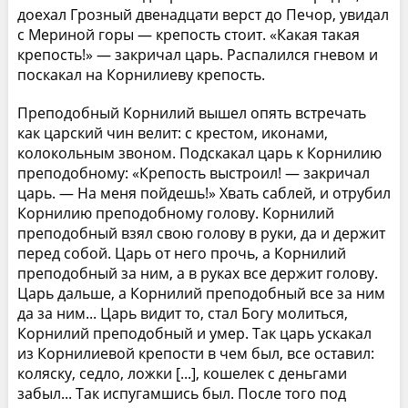
доехал Грозный двенадцати верст до Печор, увидал
с Мериной горы — крепость стоит. «Какая такая
крепость!» — закричал царь. Распалился гневом и
поскакал на Корнилиеву крепость.
Преподобный Корнилий вышел опять встречать
как царский чин велит: с крестом, иконами,
колокольным звоном. Подскакал царь к Корнилию
преподобному: «Крепость выстроил! — закричал
царь. — На меня пойдешь!» Хвать саблей, и отрубил
Корнилию преподобному голову. Корнилий
преподобный взял свою голову в руки, да и держит
перед собой. Царь от него прочь, а Корнилий
преподобный за ним, а в руках все держит голову.
Царь дальше, а Корнилий преподобный все за ним
да за ним... Царь видит то, стал Богу молиться,
Корнилий преподобный и умер. Так царь ускакал
из Корнилиевой крепости в чем был, все оставил:
коляску, седло, ложки [...], кошелек с деньгами
забыл... Так испугамшись был. После того под