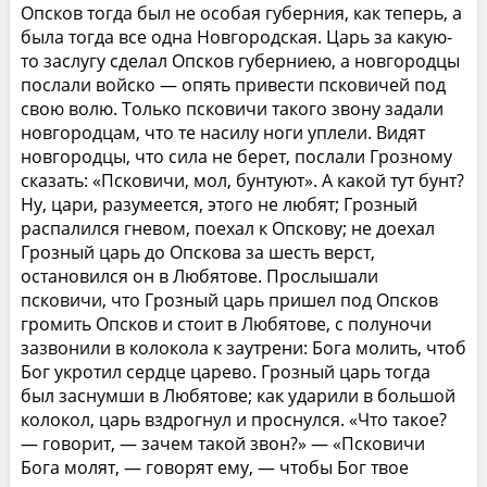
Опсков тогда был не особая губерния, как теперь, а
была тогда все одна Новгородская. Царь за какую-
то заслугу сделал Опсков губерниею, а новгородцы
послали войско — опять привести псковичей под
свою волю. Только псковичи такого звону задали
новгородцам, что те насилу ноги уплели. Видят
новгородцы, что сила не берет, послали Грозному
сказать: «Псковичи, мол, бунтуют». А какой тут бунт?
Ну, цари, разумеется, этого не любят; Грозный
распалился гневом, поехал к Опскову; не доехал
Грозный царь до Опскова за шесть верст,
остановился он в Любятове. Прослышали
псковичи, что Грозный царь пришел под Опсков
громить Опсков и стоит в Любятове, с полуночи
зазвонили в колокола к заутрени: Бога молить, чтоб
Бог укротил сердце царево. Грозный царь тогда
был заснумши в Любятове; как ударили в большой
колокол, царь вздрогнул и проснулся. «Что такое?
— говорит, — зачем такой звон?» — «Псковичи
Бога молят, — говорят ему, — чтобы Бог твое