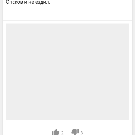
Опсков и не ездил.
2
3