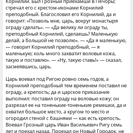
Корнилий. Был Грозный приехамши в Печоры;
стречал его с крестом-иконами Корнилий
преподобный. Благословил его Корнилий, да и
говорит: «Позволь мне, царь, вокруг монастыря
ограду сделать». — «Да велику ли ограду ты,
преподобный Корнилий, сделаешь? Маленькую
делай, а большой не позволю». — «Да я маленькую,
— говорит Корнилий преподобный, — я
маленькую; коль много захватит воловья кожа,
такую и поставлю». — «Ну, такую ставь!» — сказал,
засмеявшись, царь.
Царь воевал под Ригою ровно семь годов, а
Корнилий преподобный тем временем поставил не
ограду, а крепость; да и царское приказание
выполнил: поставил ограду на воловью кожу; он
разрезал ее на тоненькие-тоненькие ремешки, да и
охватил большое место, а кругом то место и
огородил стеной с башнями — как есть крепость.
Воевал Грозный царь Иван Васильевич Ригу семь
лет и поехал назад. Проехал он Новый Городок, не