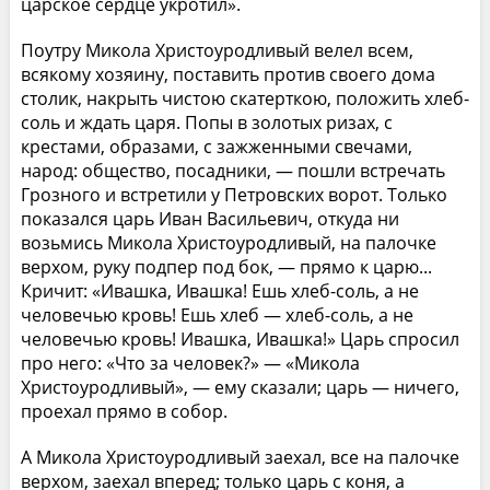
царское сердце укротил».
Поутру Микола Христоуродливый велел всем,
всякому хозяину, поставить против своего дома
столик, накрыть чистою скатерткою, положить хлеб-
соль и ждать царя. Попы в золотых ризах, с
крестами, образами, с зажженными свечами,
народ: общество, посадники, — пошли встречать
Грозного и встретили у Петровских ворот. Только
показался царь Иван Васильевич, откуда ни
возьмись Микола Христоуродливый, на палочке
верхом, руку подпер под бок, — прямо к царю...
Кричит: «Ивашка, Ивашка! Ешь хлеб-соль, а не
человечью кровь! Ешь хлеб — хлеб-соль, а не
человечью кровь! Ивашка, Ивашка!» Царь спросил
про него: «Что за человек?» — «Микола
Христоуродливый», — ему сказали; царь — ничего,
проехал прямо в собор.
А Микола Христоуродливый заехал, все на палочке
верхом, заехал вперед; только царь с коня, а