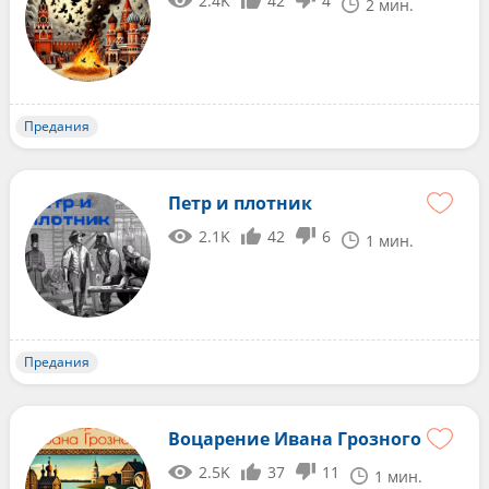
2.4K
42
4
2 мин.
Предания
Петр и плотник
2.1K
42
6
1 мин.
Предания
Воцарение Ивана Грозного
2.5K
37
11
1 мин.