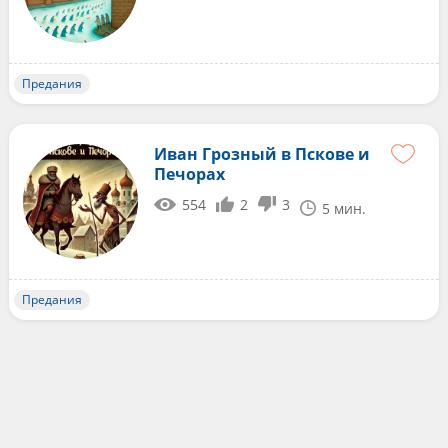
Предания
Иван Грозный в Пскове и
Печорах
554
2
3
5 мин.
Предания