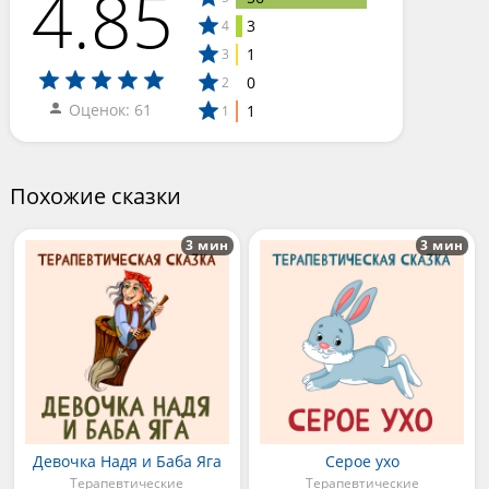
4.85
3
4
1
3
0
2
Оценок: 61
1
1
Похожие сказки
3 мин
3 мин
Девочка Надя и Баба Яга
Серое ухо
Терапевтические
Терапевтические