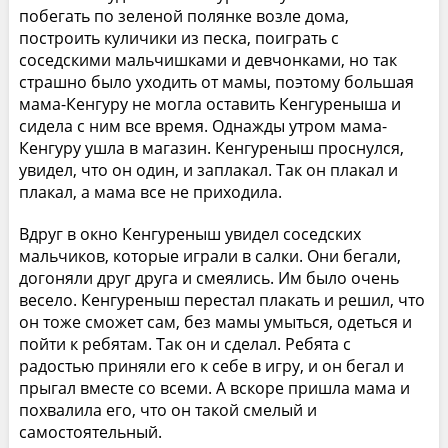
побегать по зеленой полянке возле дома,
построить куличики из песка, поиграть с
соседскими мальчишками и девчонками, но так
страшно было уходить от мамы, поэтому большая
мама-Кенгуру не могла оставить Кенгуреныша и
сидела с ним все время. Однажды утром мама-
Кенгуру ушла в магазин. Кенгуреныш проснулся,
увидел, что он один, и заплакал. Так он плакал и
плакал, а мама все не приходила.
Вдруг в окно Кенгуреныш увидел соседских
мальчиков, которые играли в салки. Они бегали,
догоняли друг друга и смеялись. Им было очень
весело. Кенгуреныш перестал плакать и решил, что
он тоже сможет сам, без мамы умыться, одеться и
пойти к ребятам. Так он и сделал. Ребята с
радостью приняли его к себе в игру, и он бегал и
прыгал вместе со всеми. А вскоре пришла мама и
похвалила его, что он такой смелый и
самостоятельный.