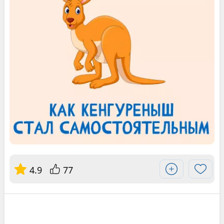
4.9
77