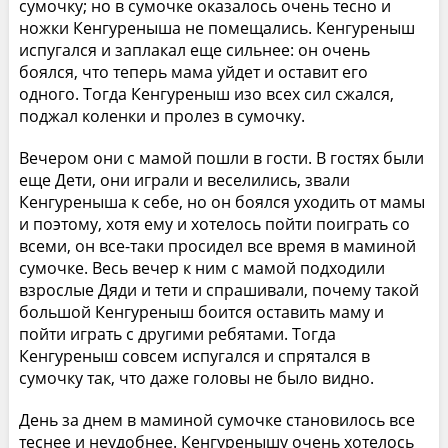
сумочку; но в сумочке оказалось очень тесно и
ножки Кенгуреныша не помещались. Кенгуреныш
испугался и заплакал еще сильнее: он очень
боялся, что теперь мама уйдет и оставит его
одного. Тогда Кенгуреныш изо всех сил сжался,
поджал коленки и пролез в сумочку.
Вечером они с мамой пошли в гости. В гостях были
еще Дети, они играли и веселились, звали
Кенгуреныша к себе, но он боялся уходить от мамы
и поэтому, хотя ему и хотелось пойти поиграть со
всеми, он все-таки просидел все время в маминой
сумочке. Весь вечер к ним с мамой подходили
взрослые Дяди и тети и спрашивали, почему такой
большой Кенгуреныш боится оставить маму и
пойти играть с другими ребятами. Тогда
Кенгуреныш совсем испугался и спрятался в
сумочку так, что даже головы не было видно.
День за днем в маминой сумочке становилось все
теснее и неудобнее. Кенгуренышу очень хотелось