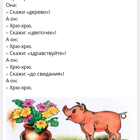
Она:
– Скажи «дерево»!
А он:
– Хрю-хрю.
– Скажи: «цветочек»!
А он:
– Хрю-хрю.
– Скажи: «здравствуйте»!
А он:
– Хрю-хрю.
– Скажи: «до свидания»!
А он:
– Хрю-хрю.