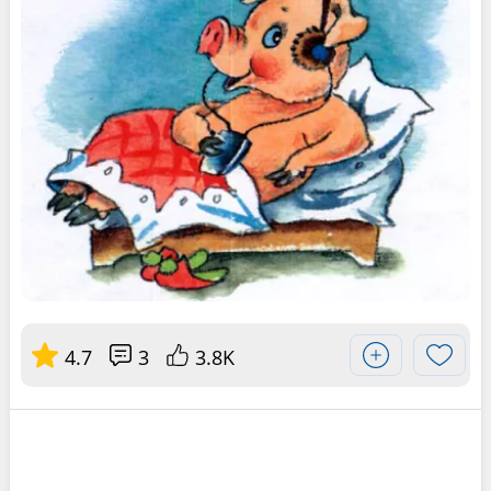
4.7
3
3.8K