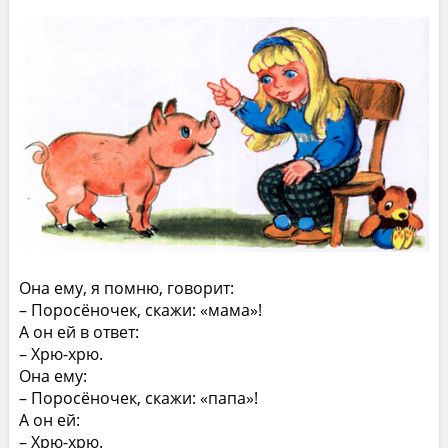
Она ему, я помню, говорит:
– Поросёночек, скажи: «мама»!
А он ей в ответ:
– Хрю-хрю.
Она ему:
– Поросёночек, скажи: «папа»!
А он ей:
– Хрю-хрю.