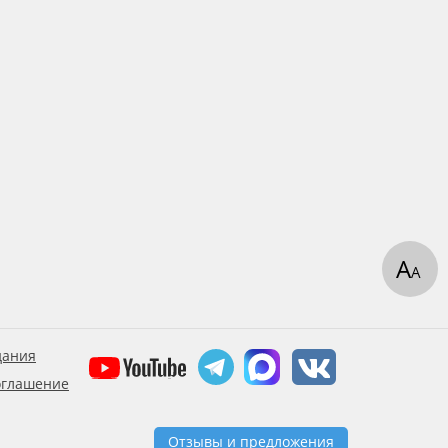
А
А
дания
оглашение
Отзывы и предложения