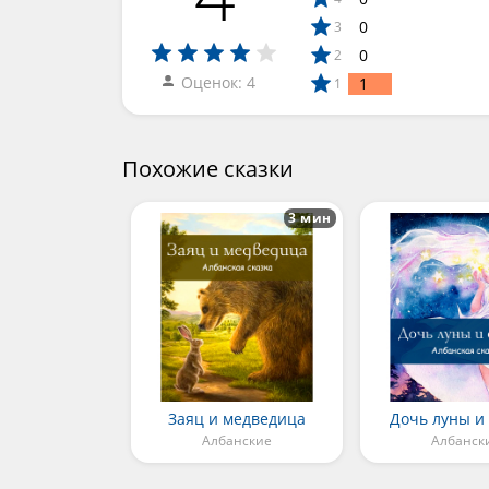
0
3
0
2
Оценок: 4
1
1
Похожие сказки
3 мин
Заяц и медведица
Дочь луны и
Албанские
Албанск