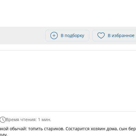
В подборку
В избранное
Время чтения: 1 мин.
акой обычай: топить стариков. Состарится хозяин дома, сын бе
оду.