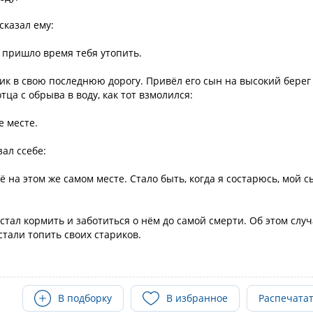
сказал ему:
и пришло время тебя утопить.
ик в свою последнюю дорогу. Привёл его сын на высокий берег
тца с обрыва в воду, как тот взмолился:
е месте.
ал ссебе:
ё на этом же самом месте. Стало быть, когда я состарюсь, мой с
стал кормить и заботиться о нём до самой смерти. Об этом слу
стали топить своих стариков.
В подборку
В избранное
Распечата