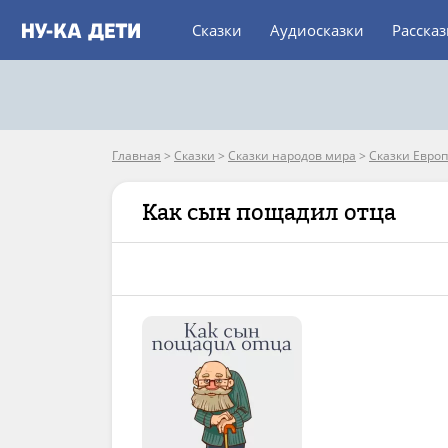
Сказки
Аудиосказки
Расска
Главная
>
Сказки
>
Сказки народов мира
>
Сказки Евро
Как сын пощадил отца