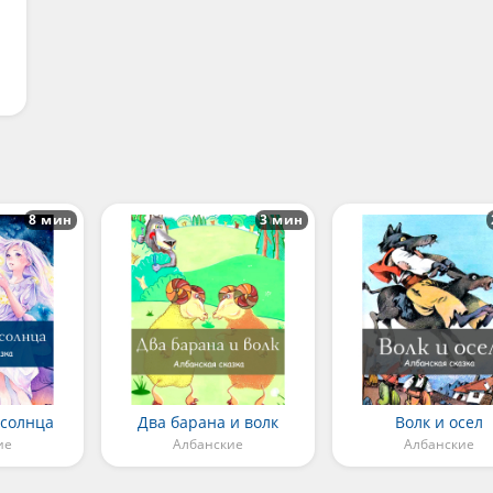
8 мин
3 мин
 солнца
Два барана и волк
Волк и осел
ие
Албанские
Албанские