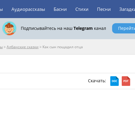
зы
Аудиорассказы
Басни
Стихи
Песни
Загадк
Подписывайтесь на наш
Telegram
канал
Перейт
пы
>
Албанские сказки
>
Как сын пощадил отца
Скачать: