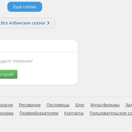
Еще сказки
Все Албанские сказки
Будьте первыми!
нтарий
краски
Рисование
Пословицы
Блог
Мультфильмы
За
еклама
Правообладателям
Контакты
Пользовательское с